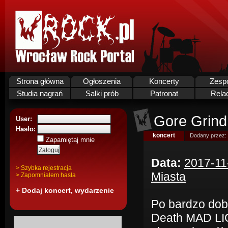
Strona główna
Ogłoszenia
Koncerty
Zesp
Studia nagrań
Salki prób
Patronat
Rela
Gore Grind
User:
Hasło:
koncert
Dodany przez:
Zapamiętaj mnie
Data:
2017-11
> Szybka rejestracja
Miasta
> Zapomnialem hasla
+ Dodaj koncert, wydarzenie
Po bardzo dob
Death MAD LIO