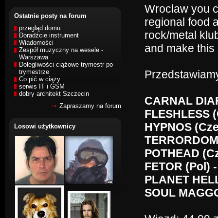
Wroclaw you ca
Ostatnie posty na forum
regional food 
przegląd domu
rock/metal kl
Doradźcie instrument
Wiadomości
and make this 
Zespół muzyczny na wesele -
Warszawa
Dolegliwości ciążowe trymestr po
trymestrze
Przedstawiamy
Co pić w ciąży
serwis IT i GSM
dobry architekt Szczecin
CARNAL DIAFR
Zapraszamy na forum
FLESHLESS (C
HYPNOS (Cze)
Losowi użytkownicy
TERRORDOME (
POTHEAD (Cze
FETOR (Pol) -
PLANET HELL 
SOUL MAGGOT 