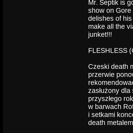
Mr. Septik is g
show on Gore 
delishes of his
make all the v
junket!!!
FLESHLESS (Cz
Czeski death m
przerwie pono
rekomendować 
zasłużony dla
przyszłego rok
w barwach Rot
i setkami konc
death metalem