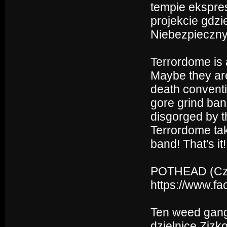
tempie ekspre
projekcie gdz
Niebezpieczny 
Terrordome is 
Maybe they are 
death conventi
gore grind ban
disgorged by t
Terrordome tak
band! That's it!
POTHEAD (Cz
https://www.f
Ten weed gang 
dzielnicę Zizk