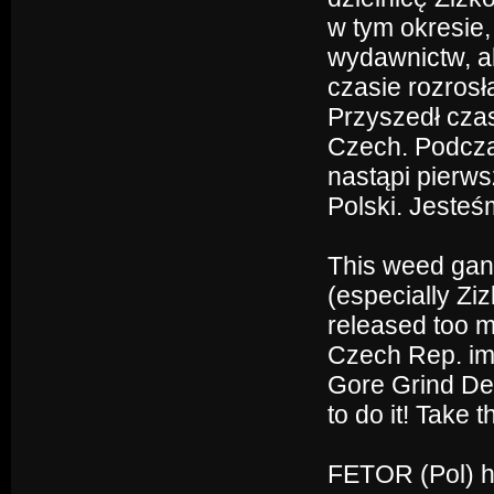
w tym okresie, 
wydawnictw, al
czasie rozrosł
Przyszedł cza
Czech. Podcza
nastąpi pierws
Polski. Jesteś
This weed gang
(especially Ziz
released too m
Czech Rep. im
Gore Grind Dea
to do it! Take t
FETOR (Pol) ht