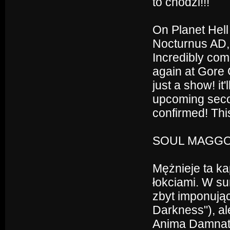
to chodzi!!!
On Planet Hell
Nocturnus AD, 
Incredibly com
again at Gore 
just a show! it
upcoming seco
confirmed! This
SOUL MAGGOT 
Mężnieje ta ka
łokciami. W s
zbyt imponują
Darkness"), al
Anima Damnata 