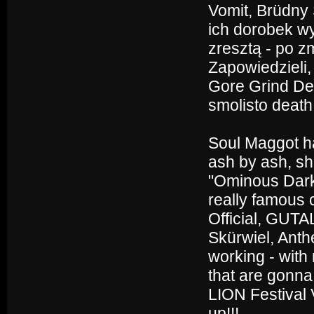
Vomit, Brüdny
ich dorobek w
zresztą - po z
Zapowiedzieli,
Gore Grind De
smolisto death
Soul Maggot ha
ash by ash, sh
"Ominous Dark
really famous
Official, GUTA
Skürwiel, Ant
working - with
that are gonn
LION Festival 
up!!!