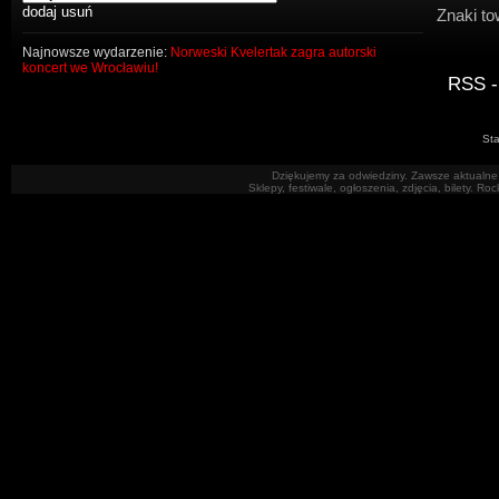
Znaki to
Najnowsze wydarzenie:
Norweski Kvelertak zagra autorski
koncert we Wrocławiu!
RSS -
Sta
Dziękujemy za odwiedziny. Zawsze aktualne 
Sklepy, festiwale, ogłoszenia, zdjęcia, bilety. R