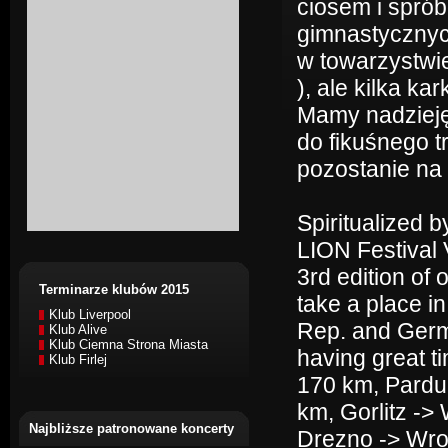
ciosem i spró
gimnastycznyc
w towarzystwi
), ale kilka k
Mamy nadzieję
do fikuśnego t
pozostanie na
Spiritualized 
LION Festival 
3rd edition of o
Terminarze klubów 2015
take a place i
Klub Liverpool
Rep. and Germa
Klub Alive
Klub Ciemna Strona Miasta
having great t
Klub Firlej
170 km, Pardu
km, Gorlitz -
Najbliższe patronowane koncerty
Drezno -> Wro