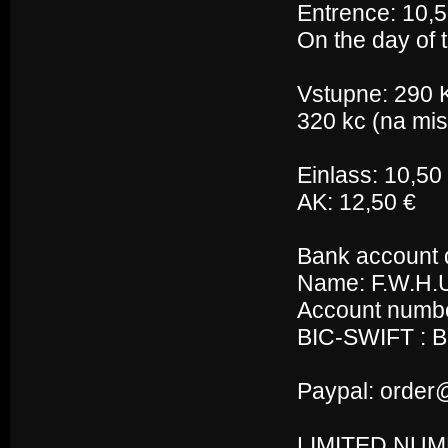
Entrence: 10,50
On the day of t
Vstupne: 290 K
320 kc (na mis
Einlass: 10,50
AK: 12,50 €
Bank account d
Name: F.W.H.
Account numbe
BIC-SWIFT :
Paypal: order
LIMITED NUM