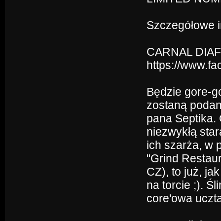
Szczegółowe in
CARNAL DIAF
https://www.f
Będzie gore-g
zostaną podane
pana Septika. C
niezwykłą star
ich szarża, w 
"Grind Restaur
CZ), to już, j
na torcie ;). Ś
core'owa uczta