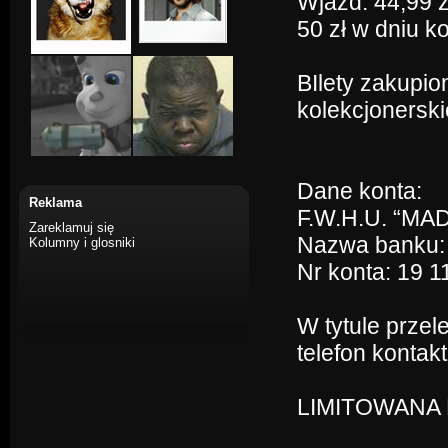
Wjazd: 44,99 z
50 zł w dniu k
BIlety zakupio
kolekcjonerski
Dane konta:
Reklama
F.W.H.U. “MA
Zareklamuj się
Nazwa banku:
Kolumny i glosniki
Nr konta: 19 
W tytule przel
telefon kontak
LIMITOWANA 