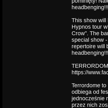
pominięty! Na
headbenging!!
This show will
Hypnos tour w
Crow". The ban
special show -
repertoire will
headbenging!!
TERRORDOME
https://www.f
Terrordome to 
odbiega od fes
jednocześnie 
przez nich zos