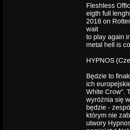
Fleshless Offi
eigth full leng
2018 on Rotte
wait
to play again 
metal hell is c
HYPNOS (Cze)
Będzie to fina
ich europejski
White Crow". 
wyróżnia się w
będzie - zespó
którym nie zab
utwory Hypnos,