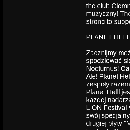
the club Ciemn
muzyczny! They
strong to suppo
PLANET HELL (
Zacznijmy moż
spodziewać si
Nocturnus! Ca
Ale! Planet Hel
zespoły razem
Planet Helll j
każdej nadarza
LION Festival 
swój specjalny
drugiej płyty 