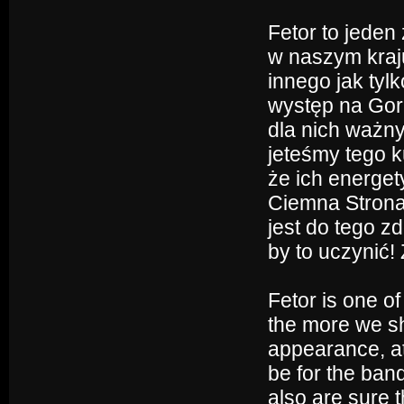
Fetor to jeden
w naszym kraj
innego jak tyl
występ na Gor
dla nich ważn
jeteśmy tego 
że ich energet
Ciemna Strona 
jest do tego z
by to uczynić
Fetor is one of
the more we sh
appearance, at
be for the ban
also are sure 