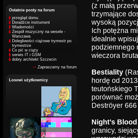
(z małą przerw
Ostatnie posty na forum
trzymające dos
przegląd domu
wysoką pozycj
Doradźcie instrument
Wiadomości
Ich potężna mi
Zespół muzyczny na wesele -
Warszawa
idealnie wpis
Dolegliwości ciążowe trymestr po
trymestrze
podziemnego m
Co pić w ciąży
wieczora bruta
serwis IT i GSM
dobry architekt Szczecin
Zapraszamy na forum
Bestiality
(Ras
hordę od 2013
Losowi użytkownicy
teutońskiego 
porównać możn
Deströyer 66
Night's Bloo
granicy, siej