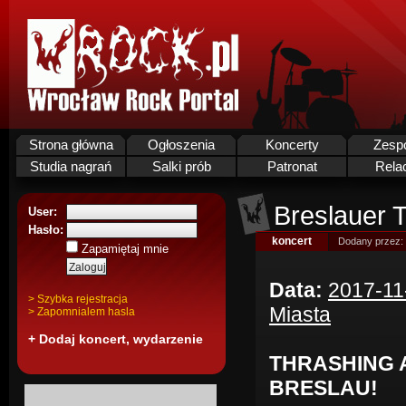
Strona główna
Ogłoszenia
Koncerty
Zesp
Studia nagrań
Salki prób
Patronat
Rela
Breslauer T
User:
Hasło:
koncert
Dodany przez:
Zapamiętaj mnie
Data:
2017-11
> Szybka rejestracja
Miasta
> Zapomnialem hasla
+ Dodaj koncert, wydarzenie
THRASHING 
BRESLAU!