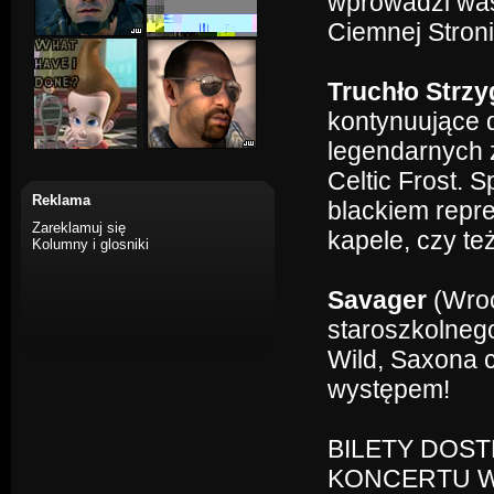
wprowadzi was
Ciemnej Stron
Truchło Strzy
kontynuujące 
legendarnych 
Celtic Frost.
Reklama
blackiem repr
Zareklamuj się
kapele, czy te
Kolumny i glosniki
Savager
(Wroc
staroszkolneg
Wild, Saxona 
występem!
BILETY DOS
KONCERTU W 