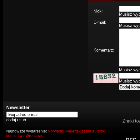
Nick:
Musisz wype
E-mail:
Musisz wype
Komentarz:
Musisz wype
Musisz wype
Newsletter
Znaki to
Najnowsze wydarzenie:
Norweski Kvelertak zagra autorski
koncert we Wrocławiu!