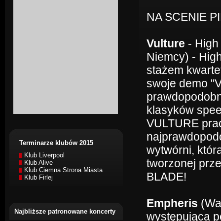
NA SCENIE P
Vulture
- High
Niemcy) - Hig
stażem kwartet
swoje demo "V
prawdopodobni
klasyków speed
VULTURE pracu
najprawdopodob
Terminarze klubów 2015
wytwórni, któr
Klub Liverpool
tworzonej pr
Klub Alive
Klub Ciemna Strona Miasta
BLADE!
Klub Firlej
Empheris
(Wa
Najbliższe patronowane koncerty
występująca po