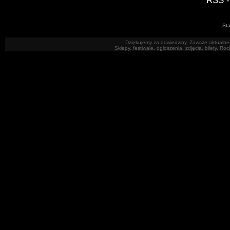
RSS -
Sta
Dziękujemy za odwiedziny. Zawsze aktualne 
Sklepy, festiwale, ogłoszenia, zdjęcia, bilety. R