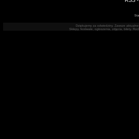
RSS -
Sta
Dziękujemy za odwiedziny. Zawsze aktualne 
Sklepy, festiwale, ogłoszenia, zdjęcia, bilety. R