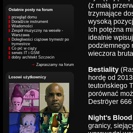
(z małą przerw
Ostatnie posty na forum
trzymające dos
przegląd domu
wysoką pozycj
Doradźcie instrument
Wiadomości
Ich potężna mi
Zespół muzyczny na wesele -
Warszawa
idealnie wpis
Dolegliwości ciążowe trymestr po
trymestrze
podziemnego m
Co pić w ciąży
wieczora bruta
serwis IT i GSM
dobry architekt Szczecin
Zapraszamy na forum
Bestiality
(Ras
hordę od 2013
Losowi użytkownicy
teutońskiego 
porównać możn
Deströyer 66
Night's Bloo
granicy, siej