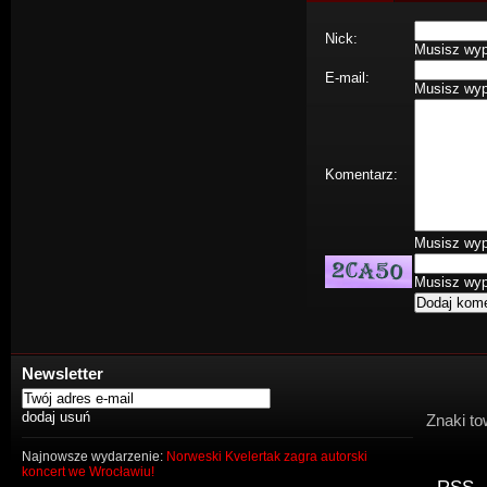
Nick:
Musisz wype
E-mail:
Musisz wype
Komentarz:
Musisz wype
Musisz wype
Newsletter
Znaki to
Najnowsze wydarzenie:
Norweski Kvelertak zagra autorski
koncert we Wrocławiu!