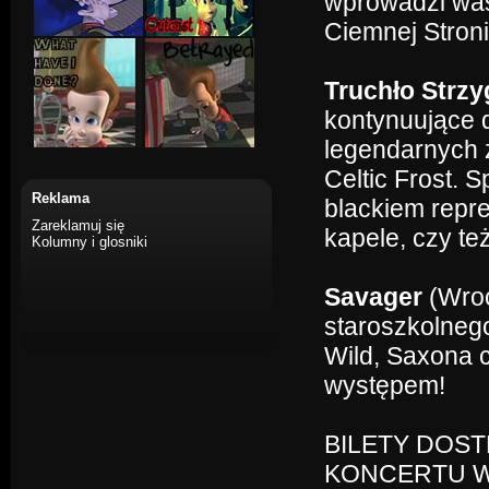
wprowadzi was
Ciemnej Stron
Truchło Strzy
kontynuujące 
legendarnych 
Celtic Frost.
Reklama
blackiem repr
Zareklamuj się
kapele, czy te
Kolumny i glosniki
Savager
(Wroc
staroszkolneg
Wild, Saxona 
występem!
BILETY DOS
KONCERTU W 