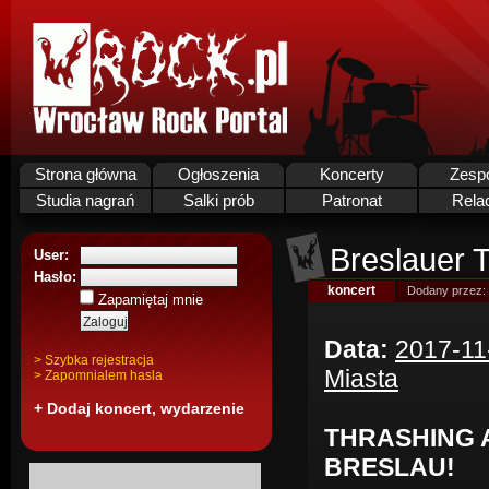
Strona główna
Ogłoszenia
Koncerty
Zesp
Studia nagrań
Salki prób
Patronat
Rela
Breslauer T
User:
Hasło:
koncert
Dodany przez:
Zapamiętaj mnie
Data:
2017-11
> Szybka rejestracja
Miasta
> Zapomnialem hasla
+ Dodaj koncert, wydarzenie
THRASHING 
BRESLAU!