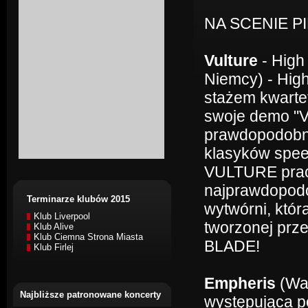
NA SCENIE P
Vulture
- High
Niemcy) - Hig
stażem kwartet
swoje demo "V
prawdopodobni
klasyków speed
VULTURE pracu
najprawdopodob
Terminarze klubów 2015
wytwórni, któr
Klub Liverpool
tworzonej pr
Klub Alive
Klub Ciemna Strona Miasta
BLADE!
Klub Firlej
Empheris
(Wa
Najbliższe patronowane koncerty
występująca po