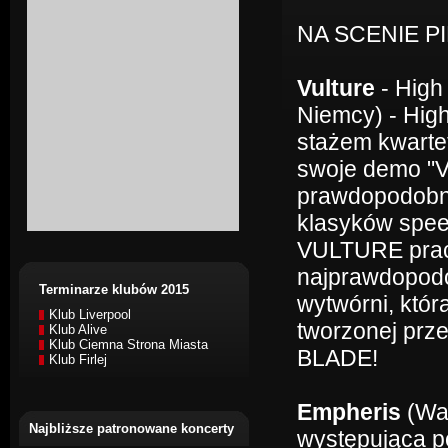
NA SCENIE P
Vulture
- High
Niemcy) - Hig
stażem kwartet
swoje demo "V
prawdopodobni
klasyków speed
VULTURE pracu
najprawdopodob
Terminarze klubów 2015
wytwórni, któr
Klub Liverpool
tworzonej pr
Klub Alive
Klub Ciemna Strona Miasta
BLADE!
Klub Firlej
Empheris
(Wa
Najbliższe patronowane koncerty
występująca po