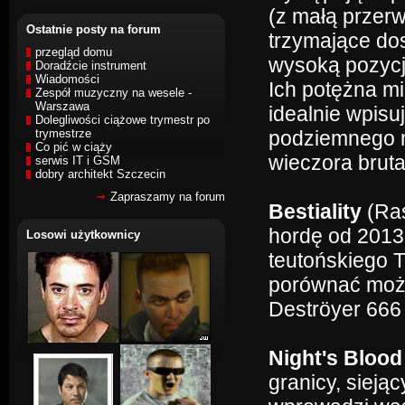
(z małą przerw
Ostatnie posty na forum
trzymające dos
przegląd domu
wysoką pozycj
Doradźcie instrument
Wiadomości
Ich potężna mi
Zespół muzyczny na wesele -
Warszawa
idealnie wpis
Dolegliwości ciążowe trymestr po
trymestrze
podziemnego m
Co pić w ciąży
wieczora bruta
serwis IT i GSM
dobry architekt Szczecin
Zapraszamy na forum
Bestiality
(Ras
hordę od 2013
Losowi użytkownicy
teutońskiego 
porównać możn
Deströyer 66
Night's Bloo
granicy, siej