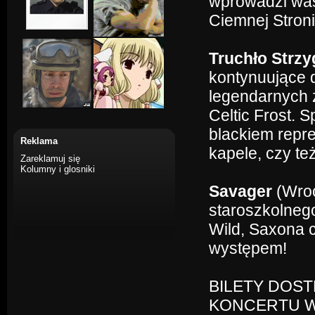
wprowadzi was
Ciemnej Stron
Truchło Strzy
kontynuujące 
legendarnych 
Celtic Frost.
blackiem repr
Reklama
kapele, czy te
Zareklamuj się
Kolumny i glosniki
Savager
(Wroc
staroszkolneg
Wild, Saxona 
występem!
BILETY DOS
KONCERTU W 