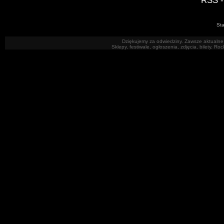
RSS -
Sta
Dziękujemy za odwiedziny. Zawsze aktualne 
Sklepy, festiwale, ogłoszenia, zdjęcia, bilety. R