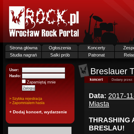
Strona główna
Ogłoszenia
Koncerty
Zesp
Studia nagrań
Salki prób
Patronat
Rela
Breslauer T
User:
Hasło:
koncert
Dodany przez:
Zapamiętaj mnie
Data:
2017-11
> Szybka rejestracja
Miasta
> Zapomnialem hasla
+ Dodaj koncert, wydarzenie
THRASHING 
BRESLAU!