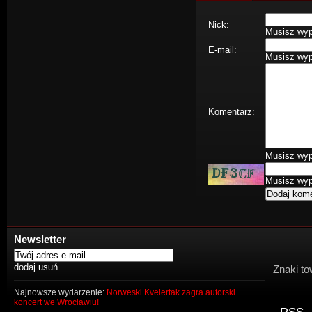
Nick:
Musisz wype
E-mail:
Musisz wype
Komentarz:
Musisz wype
Musisz wype
Newsletter
Znaki to
Najnowsze wydarzenie:
Norweski Kvelertak zagra autorski
koncert we Wrocławiu!