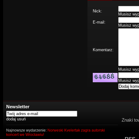
Nick:
Musisz wype
E-mail:
Musisz wype
Komentarz:
Musisz wype
Musisz wype
Newsletter
Znaki to
Najnowsze wydarzenie:
Norweski Kvelertak zagra autorski
koncert we Wrocławiu!