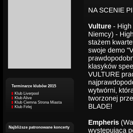
NA SCENIE P
Vulture
- High
Niemcy) - Hig
stażem kwartet
swoje demo "V
prawdopodobni
klasyków speed
VULTURE pracu
najprawdopodob
Terminarze klubów 2015
wytwórni, któr
Klub Liverpool
tworzonej pr
Klub Alive
Klub Ciemna Strona Miasta
BLADE!
Klub Firlej
Empheris
(Wa
Najbliższe patronowane koncerty
występująca po