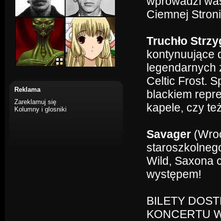
wprowadzi was
Ciemnej Stron
Truchło Strzy
kontynuujące 
legendarnych 
Celtic Frost.
Reklama
blackiem repr
Zareklamuj się
kapele, czy te
Kolumny i glosniki
Savager
(Wroc
staroszkolneg
Wild, Saxona 
występem!
BILETY DOS
KONCERTU W 