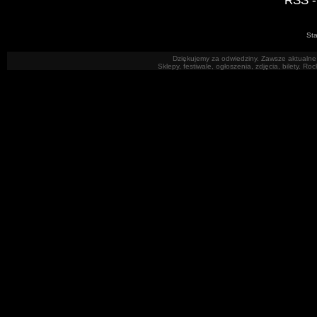
RSS -
Sta
Dziękujemy za odwiedziny. Zawsze aktualne 
Sklepy, festiwale, ogłoszenia, zdjęcia, bilety. R