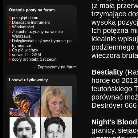
(z małą przerw
Ostatnie posty na forum
trzymające dos
przegląd domu
wysoką pozycj
Doradźcie instrument
Wiadomości
Ich potężna mi
Zespół muzyczny na wesele -
Warszawa
idealnie wpis
Dolegliwości ciążowe trymestr po
trymestrze
podziemnego m
Co pić w ciąży
wieczora bruta
serwis IT i GSM
dobry architekt Szczecin
Zapraszamy na forum
Bestiality
(Ras
hordę od 2013
Losowi użytkownicy
teutońskiego 
porównać możn
Deströyer 66
Night's Bloo
granicy, siej