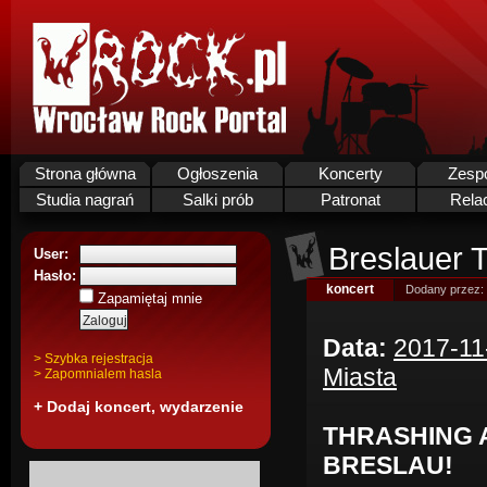
Strona główna
Ogłoszenia
Koncerty
Zesp
Studia nagrań
Salki prób
Patronat
Rela
Breslauer T
User:
Hasło:
koncert
Dodany przez:
Zapamiętaj mnie
Data:
2017-11
> Szybka rejestracja
Miasta
> Zapomnialem hasla
+ Dodaj koncert, wydarzenie
THRASHING 
BRESLAU!