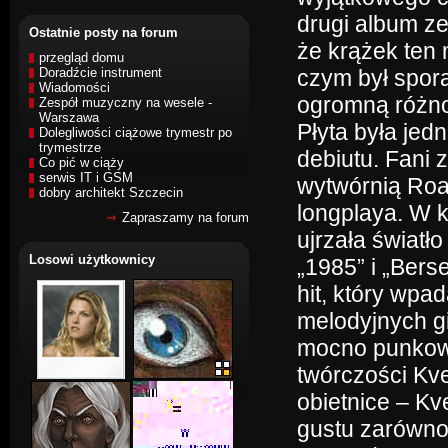
drugi album ze
Ostatnie posty na forum
że krążek ten
przegląd domu
Doradźcie instrument
czym był spor
Wiadomości
ogromną różno
Zespół muzyczny na wesele -
Warszawa
Płyta była jed
Dolegliwości ciążowe trymestr po
trymestrze
debiutu. Fani 
Co pić w ciąży
serwis IT i GSM
wytwórnią Roa
dobry architekt Szczecin
longplaya. W k
Zapraszamy na forum
ujrzała światł
Losowi użytkownicy
„1985” i „Berse
hit, który wp
melodyjnych gi
mocno punkowy
twórczości Kve
obietnice – Kv
gustu zarówno 