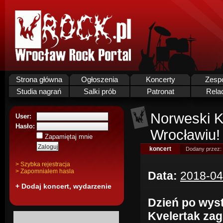
Strona główna
Ogłoszenia
Koncerty
Zesp
Studia nagrań
Salki prób
Patronat
Rela
Norweski K
User:
Hasło:
Wrocławiu!
Zapamiętaj mnie
koncert
Dodany przez:
> Szybka rejestracja
> Zapomnialem hasla
Data:
2018-04
+ Dodaj koncert, wydarzenie
Dzień po wyst
Kvelertak zag