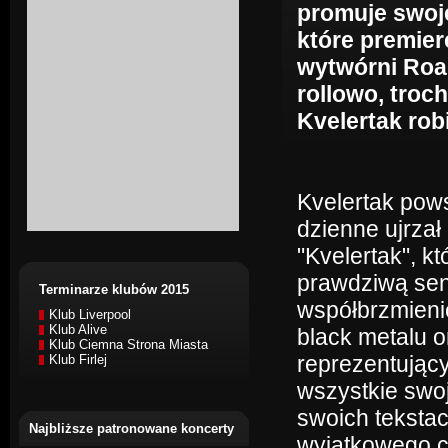
promuje swoj
które premier
wytwórni Roa
rollowo, troc
Kvelertak robi
Kvelertak pows
dzienne ujrzał
"Kvelertak", k
prawdziwą sens
Terminarze klubów 2015
współbrzmieni
Klub Liverpool
Klub Alive
black metalu o
Klub Ciemna Strona Miasta
reprezentujący
Klub Firlej
wszystkie swo
swoich tekstac
Najbliższe patronowane koncerty
wyjątkowego c