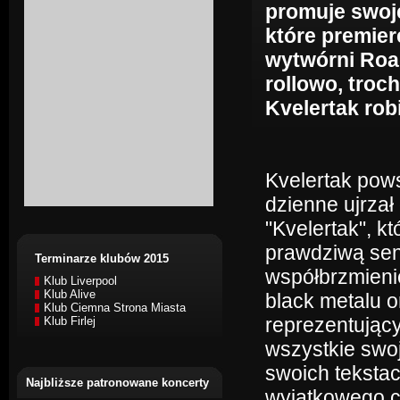
promuje swoj
które premier
wytwórni Roa
rollowo, troc
Kvelertak robi
Kvelertak pows
dzienne ujrzał
"Kvelertak", k
prawdziwą sens
Terminarze klubów 2015
współbrzmieni
Klub Liverpool
Klub Alive
black metalu o
Klub Ciemna Strona Miasta
reprezentujący
Klub Firlej
wszystkie swo
swoich tekstac
Najbliższe patronowane koncerty
wyjątkowego c