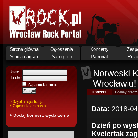
Strona główna
Ogłoszenia
Koncerty
Zesp
Studia nagrań
Salki prób
Patronat
Rela
Norweski K
User:
Hasło:
Wrocławiu!
Zapamiętaj mnie
koncert
Dodany przez:
> Szybka rejestracja
> Zapomnialem hasla
Data:
2018-04
+ Dodaj koncert, wydarzenie
Dzień po wyst
Kvelertak zag