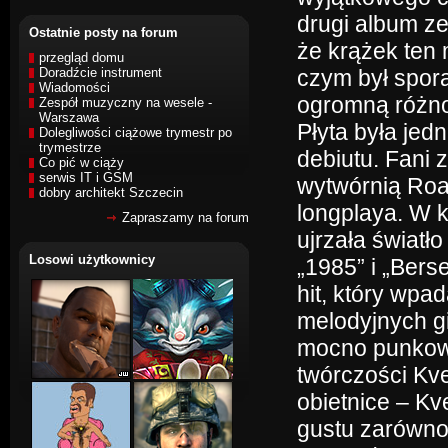
drugi album ze
Ostatnie posty na forum
że krążek ten
przegląd domu
Doradźcie instrument
czym był spor
Wiadomości
ogromną różno
Zespół muzyczny na wesele -
Warszawa
Płyta była jed
Dolegliwości ciążowe trymestr po
trymestrze
debiutu. Fani 
Co pić w ciąży
serwis IT i GSM
wytwórnią Roa
dobry architekt Szczecin
longplaya. W k
Zapraszamy na forum
ujrzała światł
Losowi użytkownicy
„1985” i „Berse
hit, który wp
melodyjnych gi
mocno punkowy
twórczości Kve
obietnice – Kv
gustu zarówno 