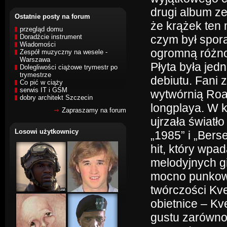
drugi album ze
Ostatnie posty na forum
że krążek ten
przegląd domu
Doradźcie instrument
czym był spor
Wiadomości
ogromną różno
Zespół muzyczny na wesele -
Warszawa
Płyta była jed
Dolegliwości ciążowe trymestr po
trymestrze
debiutu. Fani 
Co pić w ciąży
serwis IT i GSM
wytwórnią Roa
dobry architekt Szczecin
longplaya. W k
Zapraszamy na forum
ujrzała światł
Losowi użytkownicy
„1985” i „Berse
hit, który wp
melodyjnych gi
mocno punkowy
twórczości Kve
obietnice – Kv
gustu zarówno 