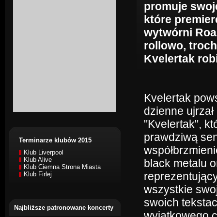
promuje swoj
które premier
wytwórni Roa
rollowo, troc
Kvelertak robi
Kvelertak pows
dzienne ujrzał
"Kvelertak", k
prawdziwą sens
Terminarze klubów 2015
współbrzmieni
Klub Liverpool
Klub Alive
black metalu o
Klub Ciemna Strona Miasta
reprezentujący
Klub Firlej
wszystkie swo
swoich tekstac
Najbliższe patronowane koncerty
wyjątkowego c