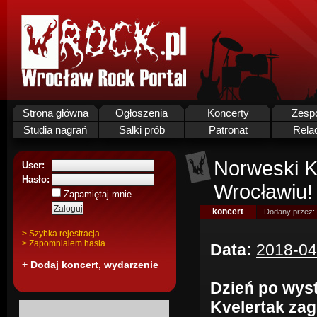
Strona główna
Ogłoszenia
Koncerty
Zesp
Studia nagrań
Salki prób
Patronat
Rela
Norweski K
User:
Hasło:
Wrocławiu!
Zapamiętaj mnie
koncert
Dodany przez:
> Szybka rejestracja
> Zapomnialem hasla
Data:
2018-04
+ Dodaj koncert, wydarzenie
Dzień po wyst
Kvelertak zag