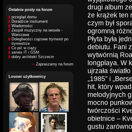
drugi album ze
Ostatnie posty na forum
że krążek ten
przegląd domu
Doradźcie instrument
czym był spor
Wiadomości
ogromną różno
Zespół muzyczny na wesele -
Warszawa
Płyta była jed
Dolegliwości ciążowe trymestr po
trymestrze
debiutu. Fani 
Co pić w ciąży
serwis IT i GSM
wytwórnią Roa
dobry architekt Szczecin
longplaya. W k
Zapraszamy na forum
ujrzała światł
Losowi użytkownicy
„1985” i „Berse
hit, który wp
melodyjnych gi
mocno punkowy
twórczości Kve
obietnice – Kv
gustu zarówno 