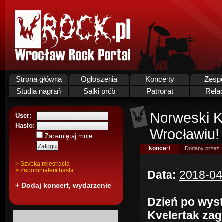
Strona główna
Ogłoszenia
Koncerty
Zesp
Studia nagrań
Salki prób
Patronat
Rela
Norweski K
User:
Hasło:
Wrocławiu!
Zapamiętaj mnie
koncert
Dodany przez:
> Szybka rejestracja
> Zapomnialem hasla
Data:
2018-04
+ Dodaj koncert, wydarzenie
Dzień po wyst
Kvelertak zag