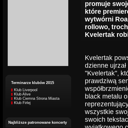
promuje swoj
które premier
wytwórni Roa
rollowo, troc
Kvelertak robi
Kvelertak pows
dzienne ujrzał
"Kvelertak", k
prawdziwą sens
Terminarze klubów 2015
współbrzmieni
Klub Liverpool
Klub Alive
black metalu o
Klub Ciemna Strona Miasta
reprezentujący
Klub Firlej
wszystkie swo
swoich tekstac
Najbliższe patronowane koncerty
wyjątkowego c