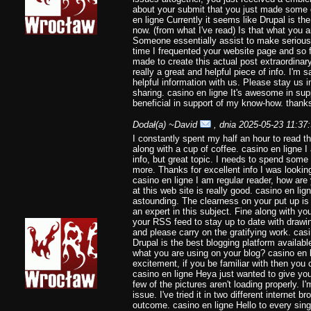
about your submit that you just made some 
en ligne Currently it seems like Drupal is the
now. (from what I've read) Is that what you 
Someone essentially assist to make seriously 
time I frequented your website page and so 
made to create this actual post extraordinary
really a great and helpful piece of info. I'm 
helpful information with us. Please stay us i
sharing. casino en ligne It's awesome in sup
beneficial in support of my know-how. thank
Dodał(a)
~David
, dnia 2025-05-23 11:37
I constantly spent my half an hour to read thi
along with a cup of coffee. casino en ligne 
info, but great topic. I needs to spend some
more. Thanks for excellent info I was looking
casino en ligne I am regular reader, how ar
at this web site is really good. casino en lig
astounding. The clearness on your put up is
an expert in this subject. Fine along with yo
your RSS feed to stay up to date with drawi
and please carry on the gratifying work. casin
Drupal is the best blogging platform available
what you are using on your blog? casino en l
excitement, if you be familiar with then you c
casino en ligne Heya just wanted to give yo
few of the pictures aren't loading properly. I'
issue. I've tried it in two different interne
outcome. casino en ligne Hello to every single