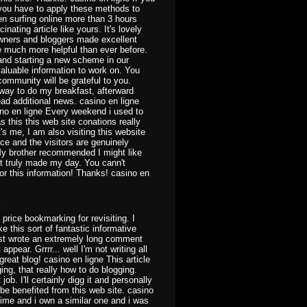
 you have to apply these methods to
en surfing online more than 3 hours
nating article like yours. It's lovely
 owners and bloggers made excellent
e much more helpful than ever before.
 and starting a new scheme in our
aluable information to work on. You
ommunity will be grateful to you.
way to do my breakfast, afterward
ad additional news. casino en ligne
sino en ligne Every weekend i used to
as this this web site conations really
's me, I am also visiting this website
ice and the visitors are genuinely
My brother recommended I might like
ost truly made my day. You cann't
r this information! Thanks! casino en
1
y price bookmarking for revisiting. I
this sort of fantastic informative
ust wrote an extremely long comment
ppear. Grrrr... well I'm not writing all
reat blog! casino en ligne This article
ing, that really how to do blogging.
ob. I'll certainly digg it and personally
be benefited from this web site. casino
 time and i own a similar one and i was