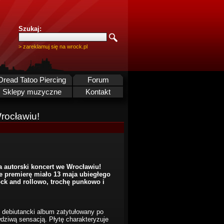
Szukaj:
> zareklamuj się na wrock.pl
Dread Tatoo Piercing
Forum
Sklepy muzyczne
Kontakt
rocławiu!
a autorski koncert we Wrocławiu!
e premierę miało 13 maja ubiegłego
ck and rollowo, trochę punkowo i
ał debiutancki album zatytułowany po
wdziwą sensacją. Płytę charakteryzuje