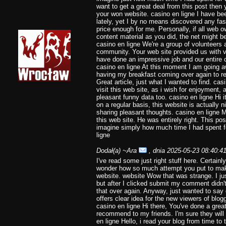
want to get a great deal from this post then
your won website. casino en ligne I have be
lately, yet I by no means discovered any fasci
price enough for me. Personally, if all web
content material as you did, the net might b
casino en ligne We're a group of volunteers
community. Your web site provided us with v
have done an impressive job and our entire c
casino en ligne At this moment I am going a
having my breakfast coming over again to re
Great article, just what I wanted to find. ca
visit this web site, as i wish for enjoyment, 
pleasant funny data too. casino en ligne Hi it
on a regular basis, this website is actually n
sharing pleasant thoughts. casino en ligne 
this web site. He was entirely right. This p
imagine simply how much time I had spent fo
ligne
Dodał(a)
~Ara
, dnia 2025-05-23 08:40:4
I've read some just right stuff here. Certainl
wonder how so much attempt you put to make 
website. website Wow that was strange. I j
but after I clicked submit my comment didn't a
that over again. Anyway, just wanted to say g
offers clear idea for the new viewers of blogg
casino en ligne Hi there, You've done a great j
recommend to my friends. I'm sure they will 
en ligne Hello, i read your blog from time to