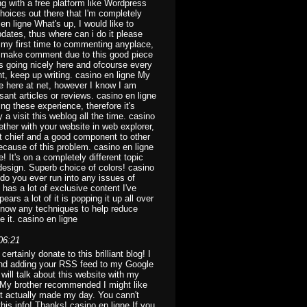
 with a free platform like Wordpress
hoices out there that I'm completely
n ligne What's up, I would like to
pdates, thus where can i do it please
ts my first time to commenting anyplace,
lso make comment due to this good piece
 is going nicely here and ofcourse every
nt, keep up writing. casino en ligne My
me here at net, however I know I am
ant articles or reviews. casino en ligne
ng these experience, therefore it's
a visit this weblog all the time. casino
ether with your website in web explorer,
et chief and a good component to other
because of this problem. casino en ligne
 It's on a completely different topic
design. Superb choice of colors! casino
do you ever run into any issues of
has a lot of exclusive content I've
ars a lot of it is popping it up all over
know any techniques to help reduce
e it. casino en ligne
06:21
certainly donate to this brilliant blog! I
 and adding your RSS feed to my Google
will talk about this website with my
 My brother recommended I might like
ost actually made my day. You cann't
his info! Thanks! casino en ligne If you