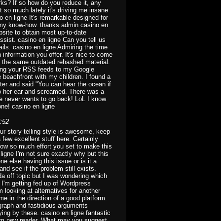
rks? If so how do you reduce it, any
 so much lately it's driving me insane
 en ligne It's remarkable designed for
 my know-how. thanks admin casino en
ebsite to obtain most up-to-date
ssist. casino en ligne Can you tell us
tails. casino en ligne Admiring the time
 information you offer. It's nice to come
't the same outdated rehashed material.
ding your RSS feeds to my Google
e beachfront with my children. I found a
ter and said "You can hear the ocean if
 to her ear and screamed. There was a
he never wants to go back! LoL I know
eone! casino en ligne
:52
our story-telling style is awesome, keep
few excellent stuff here. Certainly
 how so much effort you set to make this
 ligne I'm not sure exactly why but this
ne else having this issue or is it a
nd see if the problem still exists.
da off topic but I was wondering which
? I'm getting fed up of Wordpress
 looking at alternatives for another
me in the direction of a good platform.
graph and fastidious arguments
ing by these. casino en ligne fantastic
lem new reader. What may you suggest