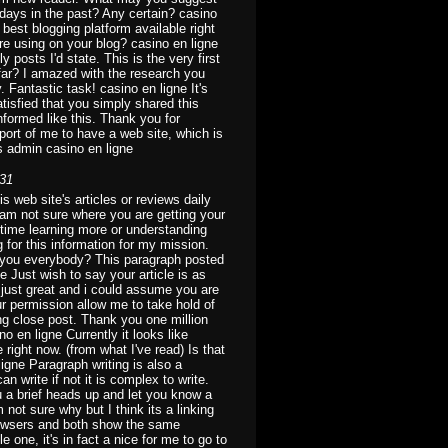
days in the past? Any certain? casino
 best blogging platform available right
are using on your blog? casino en ligne
posts I'd state. This is the very first
far? I amazed with the research you
. Fantastic task! casino en ligne It's
satisfied that you simply shared this
nformed like this. Thank you for
port of me to have a web site, which is
s admin casino en ligne
:31
s web site's articles or reviews daily
I am not sure where you are getting your
 time learning more or understanding
 for this information for my mission.
e you everybody? This paragraph posted
ne Just wish to say your article is as
 just great and i could assume you are
ur permission allow me to take hold of
ng close post. Thank you one million
o en ligne Currently it looks like
 right now. (from what I've read) Is that
igne Paragraph writing is also a
an write if not it is complex to write.
u a brief heads up and let you know a
m not sure why but I think its a linking
t browsers and both show the same
 one, it's in fact a nice for me to go to