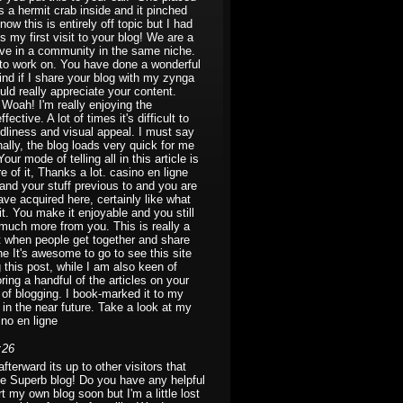
 a hermit crab inside and it pinched
ow this is entirely off topic but I had
s my first visit to your blog! We are a
tive in a community in the same niche.
n to work on. You have done a wonderful
nd if I share your blog with my zynga
ould really appreciate your content.
Woah! I'm really enjoying the
fective. A lot of times it's difficult to
ndliness and visual appeal. I must say
ally, the blog loads very quick for me
r mode of telling all in this article is
 of it, Thanks a lot. casino en ligne
and your stuff previous to and you are
ave acquired here, certainly like what
t. You make it enjoyable and you still
d much more from you. This is really a
it when people get together and share
gne It's awesome to go to see this site
g this post, while I am also keen of
oring a handful of the articles on your
 of blogging. I book-marked it to my
 in the near future. Take a look at my
ino en ligne
:26
erward its up to other visitors that
age Superb blog! Do you have any helpful
rt my own blog soon but I'm a little lost