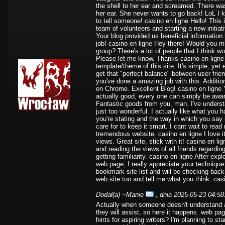
the shell to her ear and screamed. There was
her ear. She never wants to go back! LoL I kn
to tell someone! casino en ligne Hello! This i
team of volunteers and starting a new initia
Your blog provided us beneficial informatio
job! casino en ligne Hey there! Would you mi
group? There's a lot of people that I think w
Please let me know. Thanks casino en ligne 
template/theme of this site. It's simple, yet ef
get that "perfect balance" between user frie
you've done a amazing job with this. Addition
on Chrome. Excellent Blog! casino en ligne You
actually good, every one can simply be aware
Fantastic goods from you, man. I've underst
just too wonderful. I actually like what you h
you're stating and the way in which you say i
care for to keep it smart. I cant wait to rea
tremendous website. casino en ligne I love 
views. Great site, stick with it! casino en li
and reading the views of all friends regardin
getting familiarity. casino en ligne After expl
web page, I really appreciate your technique
bookmark site list and will be checking back
web site too and tell me what you think. cas
Dodał(a)
~Manie
, dnia 2025-05-23 04:58
Actually when someone doesn't understand aft
they will assist, so here it happens. web p
hints for aspiring writers? I'm planning to sta