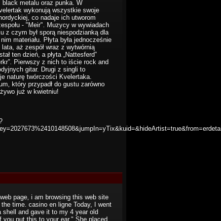
, black metalu oraz punka. W
Kvelertak wykonują wszystkie swoje
nordyckiej, co nadaje ich utworom
 zespołu - "Meir". Muzycy w wywiadach
ku z czym był sporą niespodzianką dla
im materiału. Płyta była jednocześnie
3 lata, aż zespół wraz z wytwórnią
ł ten dzień, a płyta „Nattesferd”
rkr”. Pierwszy z nich to iście rock and
jnych gitar. Drugi z singli to
e naturę twórczości Kvelertaka.
bum, który przypadł do gustu zarówno
żywo już w kwietniu!
?
&key=2027673%2410148508&jumpIn=yTix&kuid=&hideArtist=true&from=erdetai
is web page, i am browsing this web site
l the time. casino en ligne Today, I went
 shell and gave it to my 4 year old
 you put this to your ear." She placed