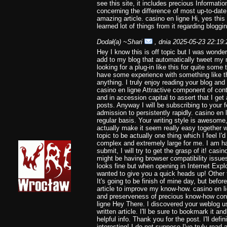
see this site, it includes precious Information
concerning the difference of most up-to-date
amazing article. casino en ligne Hi, yes this 
learned lot of things from it regarding bloggi
Dodał(a)
~Shari
, dnia 2025-05-23 22:19:
Hey I know this is off topic but I was wonde
add to my blog that automatically tweet my 
looking for a plug-in like this for quite so
have some experience with something like th
anything. I truly enjoy reading your blog and
casino en ligne Attractive component of con
and in accession capital to assert that I get
posts. Anyway I will be subscribing to your 
admission to persistently rapidly. casino en l
regular basis. Your writing style is awesome
actually make it seem really easy together wi
topic to be actually one thing which I feel 
complex and extremely large for me. I am h
submit, I will try to get the grasp of it! casi
might be having browser compatibility issues.
looks fine but when opening in Internet Explo
wanted to give you a quick heads up! Other t
It's going to be finish of mine day, but befo
article to improve my know-how. casino en l
and preserveness of precious know-how conc
ligne Hey There. I discovered your weblog us
written article. I'll be sure to bookmark it a
helpful info. Thank you for the post. I'll defi
interesting! I do not suppose I've truly read a