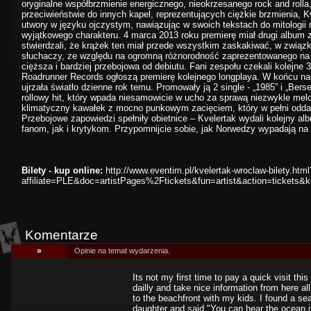
oryginalne współbrzmienie energicznego, nieokrzesanego rock and rolla
przeciwieństwie do innych kapel, reprezentujących ciężkie brzmienia, 
utwory w języku ojczystym, nawiązując w swoich tekstach do mitologii 
wyjątkowego charakteru. 4 marca 2013 roku premierę miał drugi album
stwierdzali, że krążek ten miał przede wszystkim zaskakiwać, w związ
słuchaczy, ze względu na ogromną różnorodność zaprezentowanego na n
cięższa i bardziej przebojowa od debiutu. Fani zespołu czekali kolejne 
Roadrunner Records ogłoszą premierę kolejnego longplaya. W końcu nasta
ujrzała światło dzienne rok temu. Promowały ją 2 single - „1985” i „Berse
rollowy hit, który wpada niesamowicie w ucho za sprawą niezwykle melody
klimatyczny kawałek z mocno punkowym zacięciem, który w pełni oddaj
Przebojowe zapowiedzi spełniły obietnice – Kvelertak wydali kolejny al
fanom, jak i krytykom. Przypomnijcie sobie, jak Norwedzy wypadają na 
Bilety - kup online:
http://www.eventim.pl/kvelertak-wroclaw-bilety.html
affiliate=PLE&doc=artistPages%2Ftickets&fun=artist&action=tickets
Komentarze
»
Opinie na temat wydarzenia.
Its not my first time to pay a quick visit th
dailly and take nice information from here al
to the beachfront with my kids. I found a sea
daughter and said "You can hear the ocean if