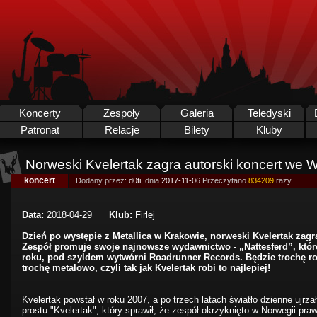
Koncerty
Zespoły
Galeria
Teledyski
Patronat
Relacje
Bilety
Kluby
Norweski Kvelertak zagra autorski koncert we W
koncert
Dodany przez:
d0ti
, dnia
2017-11-06
Przeczytano
834209
razy.
Data:
2018-04-29
Klub:
Firlej
Dzień po występie z Metallica w Krakowie, norweski Kvelertak zagr
Zespół promuje swoje najnowsze wydawnictwo - „Nattesferd”, któr
roku, pod szyldem wytwórni Roadrunner Records. Będzie trochę ro
trochę metalowo, czyli tak jak Kvelertak robi to najlepiej!
Kvelertak powstał w roku 2007, a po trzech latach światło dzienne ujrz
prostu "Kvelertak", który sprawił, że zespół okrzyknięto w Norwegii pra