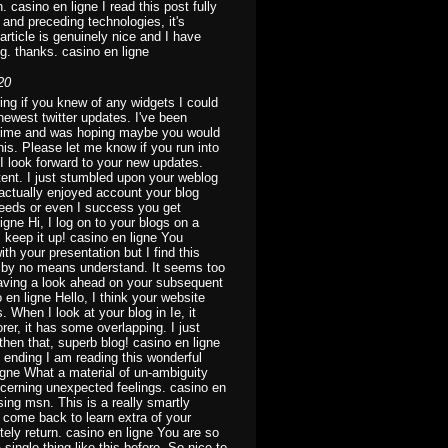
. casino en ligne I read this post fully
 and preceding technologies, it's
article is genuinely nice and I have
ng. thanks. casino en ligne
20
ring if you knew of any widgets I could
newest twitter updates. I've been
me time and was hoping maybe you would
is. Please let me know if you run into
 I look forward to your new updates.
tent. I just stumbled upon your weblog
 actually enjoyed account your blog
feeds or even I success you get
igne Hi, I log on to your blogs on a
, keep it up! casino en ligne You
th your presentation but I find this
I'd by no means understand. It seems too
aving a look ahead on your subsequent
no en ligne Hello, I think your website
 When I look at your blog in Ie, it
rer, it has some overlapping. I just
hen that, superb blog! casino en ligne
re ending I am reading this wonderful
igne What a material of un-ambiguity
erning unexpected feelings. casino en
ing msn. This is a really smartly
nd come back to learn extra of your
nitely return. casino en ligne You are so
 single thing like this before. So nice to