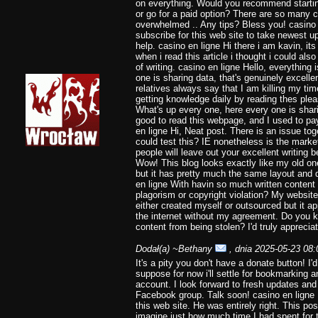
on everything. Would you recommend starting
or go for a paid option? There are so many c
overwhelmed .. Any tips? Bless you! casino e
subscribe for this web site to take newest u
help. casino en ligne Hi there i am kavin, i
when i read this article i thought i could a
of writing. casino en ligne Hello, everything
one is sharing data, that's genuinely excelle
relatives always say that I am killing my ti
getting knowledge daily by reading thes pleas
What's up every one, here every one is shari
good to read this webpage, and I used to pay 
en ligne Hi, Neat post. There is an issue tog
could test this? IE nonetheless is the mark
people will leave out your excellent writing 
Wow! This blog looks exactly like my old one!
but it has pretty much the same layout and 
en ligne With havin so much written content 
plagorism or copyright violation? My website 
either created myself or outsourced but it appe
the internet without my agreement. Do you 
content from being stolen? I'd truly appreciat
Dodał(a)
~Bethany
, dnia 2025-05-23 08:
It's a pity you don't have a donate button! I'd 
suppose for now i'll settle for bookmarking
account. I look forward to fresh updates and 
Facebook group. Talk soon! casino en ligne
this web site. He was entirely right. This p
imagine just how much time I had spent for t