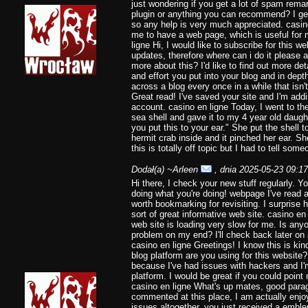
just wondering if you get a lot of spam rema
plugin or anything you can recommend? I get
so any help is very much appreciated. casino
me to have a web page, which is useful for
ligne Hi, I would like to subscribe for this w
updates, therefore where can i do it please a
more about this? I'd like to find out more de
and effort you put into your blog and in depth
across a blog every once in a while that isn
Great read! I've saved your site and I'm ad
account. casino en ligne Today, I went to th
sea shell and gave it to my 4 year old daugh
you put this to your ear." She put the shell
hermit crab inside and it pinched her ear. S
this is totally off topic but I had to tell som
Dodał(a)
~Arleen
, dnia 2025-05-23 09:17
Hi there, I check your new stuff regularly. Y
doing what you're doing! webpage I've read a 
worth bookmarking for revisiting. I surprise
sort of great informative web site. casino en
web site is loading very slow for me. Is anyo
problem on my end? I'll check back later on a
casino en ligne Greetings! I know this is kin
blog platform are you using for this website
because I've had issues with hackers and I'm
platform. I would be great if you could point 
casino en ligne What's up mates, good para
commented at this place, I am actually enjoy
issues altogether, you just received a emb