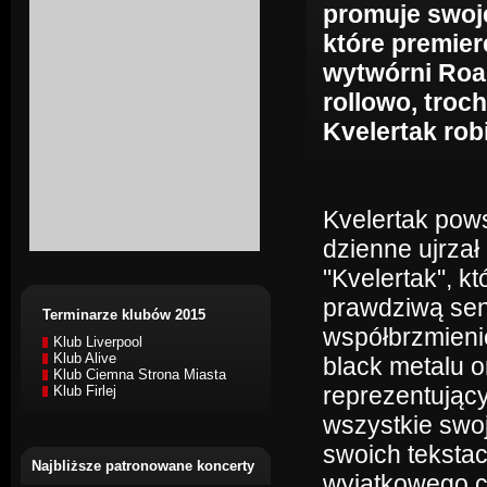
promuje swoj
które premier
wytwórni Roa
rollowo, troc
Kvelertak robi
Kvelertak pows
dzienne ujrzał
"Kvelertak", k
prawdziwą sens
Terminarze klubów 2015
współbrzmieni
Klub Liverpool
Klub Alive
black metalu o
Klub Ciemna Strona Miasta
reprezentujący
Klub Firlej
wszystkie swo
swoich tekstac
Najbliższe patronowane koncerty
wyjątkowego c