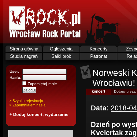
Strona główna
Ogłoszenia
Koncerty
Zesp
Studia nagrań
Salki prób
Patronat
Rela
Norweski K
User:
Hasło:
Wrocławiu!
Zapamiętaj mnie
koncert
Dodany przez:
> Szybka rejestracja
> Zapomnialem hasla
Data:
2018-04
+ Dodaj koncert, wydarzenie
Dzień po wyst
Kvelertak zag