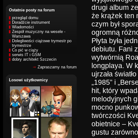
drugi album ze
Ostatnie posty na forum
że krążek ten
przegląd domu
Doradźcie instrument
czym był spor
Wiadomości
ogromną różno
Zespół muzyczny na wesele -
Warszawa
Płyta była jed
Dolegliwości ciążowe trymestr po
trymestrze
debiutu. Fani 
Co pić w ciąży
serwis IT i GSM
wytwórnią Roa
dobry architekt Szczecin
longplaya. W k
Zapraszamy na forum
ujrzała światł
Losowi użytkownicy
„1985” i „Berse
hit, który wp
melodyjnych gi
mocno punkowy
twórczości Kve
obietnice – Kv
gustu zarówno 