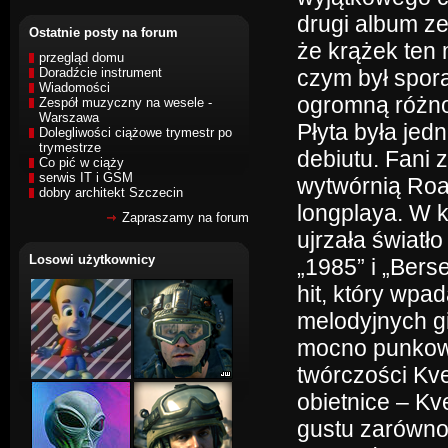
drugi album ze
Ostatnie posty na forum
że krążek ten
przegląd domu
Doradźcie instrument
czym był spor
Wiadomości
ogromną różno
Zespół muzyczny na wesele -
Warszawa
Płyta była jed
Dolegliwości ciążowe trymestr po
trymestrze
debiutu. Fani 
Co pić w ciąży
serwis IT i GSM
wytwórnią Roa
dobry architekt Szczecin
longplaya. W k
Zapraszamy na forum
ujrzała światł
Losowi użytkownicy
„1985” i „Berse
hit, który wp
melodyjnych gi
mocno punkowy
twórczości Kve
obietnice – Kv
gustu zarówno 