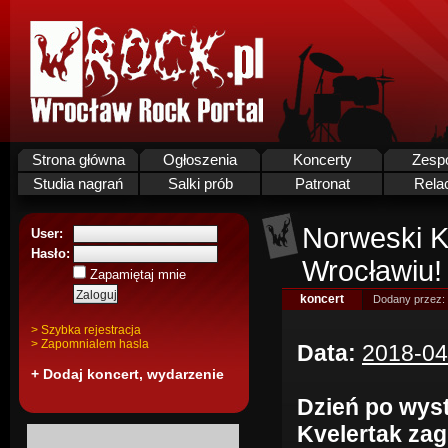
Strona główna
Ogłoszenia
Koncerty
Zesp
Studia nagrań
Salki prób
Patronat
Rela
Norweski K
User:
Hasło:
Wrocławiu!
Zapamiętaj mnie
koncert
Dodany przez:
> Szybka rejestracja
> Zapomnialem hasla
Data:
2018-04
+ Dodaj koncert, wydarzenie
Dzień po wyst
Kvelertak zag