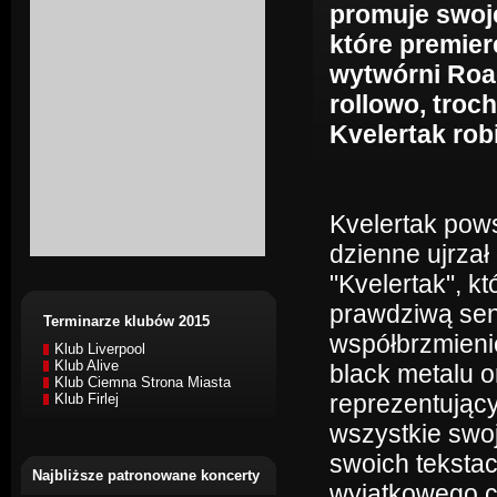
promuje swoj
które premier
wytwórni Roa
rollowo, troc
Kvelertak robi
Kvelertak pows
dzienne ujrzał
"Kvelertak", k
prawdziwą sens
Terminarze klubów 2015
współbrzmieni
Klub Liverpool
Klub Alive
black metalu o
Klub Ciemna Strona Miasta
reprezentujący
Klub Firlej
wszystkie swo
swoich tekstac
Najbliższe patronowane koncerty
wyjątkowego c