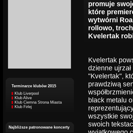
promuje swoj
które premier
wytwórni Roa
rollowo, troc
Kvelertak robi
Kvelertak pows
dzienne ujrzał
"Kvelertak", k
prawdziwą sens
Terminarze klubów 2015
współbrzmieni
Klub Liverpool
Klub Alive
black metalu o
Klub Ciemna Strona Miasta
reprezentujący
Klub Firlej
wszystkie swo
swoich tekstac
Najbliższe patronowane koncerty
wyjątkowego c