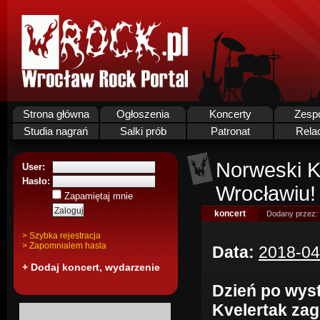
Strona główna
Ogłoszenia
Koncerty
Zesp
Studia nagrań
Salki prób
Patronat
Rela
Norweski K
User:
Hasło:
Wrocławiu!
Zapamiętaj mnie
koncert
Dodany przez:
> Szybka rejestracja
> Zapomnialem hasla
Data:
2018-04
+ Dodaj koncert, wydarzenie
Dzień po wyst
Kvelertak zag