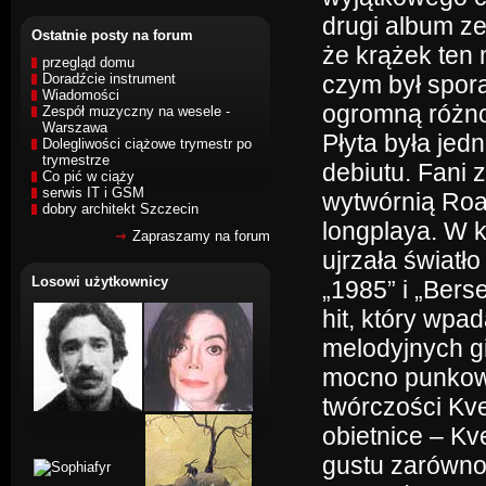
drugi album ze
Ostatnie posty na forum
że krążek ten
przegląd domu
Doradźcie instrument
czym był spor
Wiadomości
ogromną różno
Zespół muzyczny na wesele -
Warszawa
Płyta była jed
Dolegliwości ciążowe trymestr po
trymestrze
debiutu. Fani 
Co pić w ciąży
serwis IT i GSM
wytwórnią Roa
dobry architekt Szczecin
longplaya. W k
Zapraszamy na forum
ujrzała światł
Losowi użytkownicy
„1985” i „Berse
hit, który wp
melodyjnych gi
mocno punkowy
twórczości Kve
obietnice – Kv
gustu zarówno 