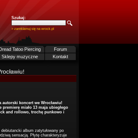
Szukaj:
> zareklamuj się na wrock.pl
Dread Tatoo Piercing
Forum
Sklepy muzyczne
Kontakt
rocławiu!
a autorski koncert we Wrocławiu!
e premierę miało 13 maja ubiegłego
ck and rollowo, trochę punkowo i
ał debiutancki album zatytułowany po
wdziwą sensacją. Płytę charakteryzuje