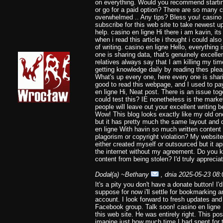
on everything. Would you recommend starting
or go for a paid option? There are so many c
overwhelmed .. Any tips? Bless you! casino e
subscribe for this web site to take newest u
help. casino en ligne Hi there i am kavin, i
when i read this article i thought i could a
of writing. casino en ligne Hello, everything
one is sharing data, that's genuinely excelle
relatives always say that I am killing my ti
getting knowledge daily by reading thes pleas
What's up every one, here every one is shari
good to read this webpage, and I used to pay 
en ligne Hi, Neat post. There is an issue tog
could test this? IE nonetheless is the mark
people will leave out your excellent writing 
Wow! This blog looks exactly like my old one!
but it has pretty much the same layout and 
en ligne With havin so much written content 
plagorism or copyright violation? My website 
either created myself or outsourced but it appe
the internet without my agreement. Do you 
content from being stolen? I'd truly appreciat
Dodał(a)
~Bethany
, dnia 2025-05-23 08:
It's a pity you don't have a donate button! I'd 
suppose for now i'll settle for bookmarking
account. I look forward to fresh updates and 
Facebook group. Talk soon! casino en ligne
this web site. He was entirely right. This p
imagine just how much time I had spent for t