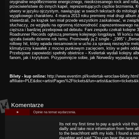
oryginalne współbrzmienie energicznego, nieokrzesanego rock and rolla
przeciwieństwie do innych kapel, reprezentujących ciężkie brzmienia, 
utwory w języku ojczystym, nawiązując w swoich tekstach do mitologii 
wyjątkowego charakteru. 4 marca 2013 roku premierę miał drugi album
stwierdzali, że krążek ten miał przede wszystkim zaskakiwać, w związ
słuchaczy, ze względu na ogromną różnorodność zaprezentowanego na n
cięższa i bardziej przebojowa od debiutu. Fani zespołu czekali kolejne 
Roadrunner Records ogłoszą premierę kolejnego longplaya. W końcu nasta
ujrzała światło dzienne rok temu. Promowały ją 2 single - „1985” i „Berse
rollowy hit, który wpada niesamowicie w ucho za sprawą niezwykle melody
klimatyczny kawałek z mocno punkowym zacięciem, który w pełni oddaj
Przebojowe zapowiedzi spełniły obietnice – Kvelertak wydali kolejny al
fanom, jak i krytykom. Przypomnijcie sobie, jak Norwedzy wypadają na 
Bilety - kup online:
http://www.eventim.pl/kvelertak-wroclaw-bilety.html
affiliate=PLE&doc=artistPages%2Ftickets&fun=artist&action=tickets
Komentarze
»
Opinie na temat wydarzenia.
Its not my first time to pay a quick visit th
dailly and take nice information from here al
to the beachfront with my kids. I found a sea
daughter and said "You can hear the ocean if