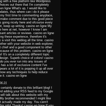
 with a free platform like Wordpress
hoices out there that I'm completely
n ligne What's up, I would like to
pdates, thus where can i do it please
ts my first time to commenting anyplace,
lso make comment due to this good piece
 is going nicely here and ofcourse every
nt, keep up writing. casino en ligne My
me here at net, however I know I am
ant articles or reviews. casino en ligne
ng these experience, therefore it's
a visit this weblog all the time. casino
ether with your website in web explorer,
et chief and a good component to other
because of this problem. casino en ligne
 It's on a completely different topic
design. Superb choice of colors! casino
do you ever run into any issues of
has a lot of exclusive content I've
ars a lot of it is popping it up all over
know any techniques to help reduce
e it. casino en ligne
06:21
certainly donate to this brilliant blog! I
 and adding your RSS feed to my Google
will talk about this website with my
 My brother recommended I might like
ost actually made my day. You cann't
his info! Thanks! casino en ligne If you