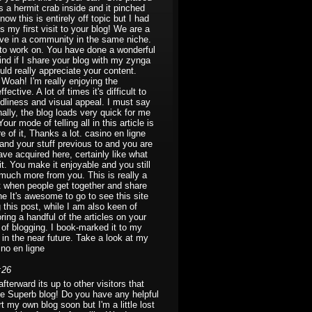
 a hermit crab inside and it pinched
ow this is entirely off topic but I had
s my first visit to your blog! We are a
tive in a community in the same niche.
n to work on. You have done a wonderful
nd if I share your blog with my zynga
ould really appreciate your content.
Woah! I'm really enjoying the
fective. A lot of times it's difficult to
ndliness and visual appeal. I must say
ally, the blog loads very quick for me
r mode of telling all in this article is
 of it, Thanks a lot. casino en ligne
and your stuff previous to and you are
ave acquired here, certainly like what
t. You make it enjoyable and you still
d much more from you. This is really a
it when people get together and share
gne It's awesome to go to see this site
g this post, while I am also keen of
oring a handful of the articles on your
 of blogging. I book-marked it to my
 in the near future. Take a look at my
ino en ligne
:26
erward its up to other visitors that
age Superb blog! Do you have any helpful
rt my own blog soon but I'm a little lost