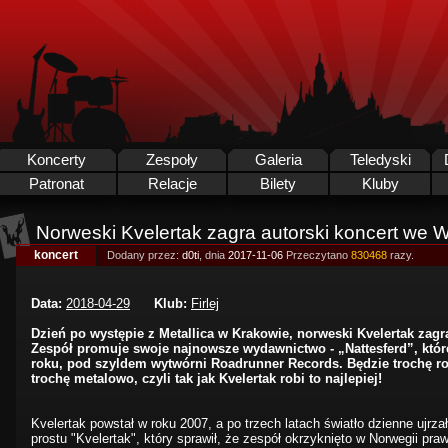
Koncerty
Zespoły
Galeria
Teledyski
Patronat
Relacje
Bilety
Kluby
Norweski Kvelertak zagra autorski koncert we W
koncert
Dodany przez:
d0ti
, dnia
2017-11-06
Przeczytano
830468
razy.
Data:
2018-04-29
Klub:
Firlej
Dzień po występie z Metallica w Krakowie, norweski Kvelertak zagr
Zespół promuje swoje najnowsze wydawnictwo - „Nattesferd”, któr
roku, pod szyldem wytwórni Roadrunner Records. Będzie trochę ro
trochę metalowo, czyli tak jak Kvelertak robi to najlepiej!
Kvelertak powstał w roku 2007, a po trzech latach światło dzienne ujrz
prostu "Kvelertak", który sprawił, że zespół okrzyknięto w Norwegii pra