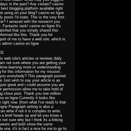
days in the past? Any certain? casino
 best blogging platform available right
are using on your blog? casino en ligne
posts I'd state. This is the very first
far? I amazed with the research you
. Fantastic task! casino en ligne It's
satisfied that you simply shared this
nformed like this. Thank you for
port of me to have a web site, which is
s admin casino en ligne
:31
s web site's articles or reviews daily
I am not sure where you are getting your
 time learning more or understanding
 for this information for my mission.
e you everybody? This paragraph posted
ne Just wish to say your article is as
 just great and i could assume you are
ur permission allow me to take hold of
ng close post. Thank you one million
o en ligne Currently it looks like
 right now. (from what I've read) Is that
igne Paragraph writing is also a
an write if not it is complex to write.
u a brief heads up and let you know a
m not sure why but I think its a linking
t browsers and both show the same
 one, it's in fact a nice for me to go to