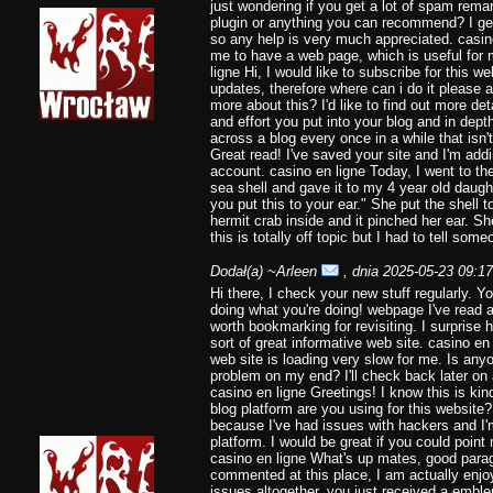
just wondering if you get a lot of spam rema
plugin or anything you can recommend? I get
so any help is very much appreciated. casino
me to have a web page, which is useful for
ligne Hi, I would like to subscribe for this w
updates, therefore where can i do it please a
more about this? I'd like to find out more de
and effort you put into your blog and in depth
across a blog every once in a while that isn
Great read! I've saved your site and I'm ad
account. casino en ligne Today, I went to th
sea shell and gave it to my 4 year old daugh
you put this to your ear." She put the shell
hermit crab inside and it pinched her ear. S
this is totally off topic but I had to tell som
Dodał(a)
~Arleen
, dnia 2025-05-23 09:17
Hi there, I check your new stuff regularly. Y
doing what you're doing! webpage I've read a 
worth bookmarking for revisiting. I surprise
sort of great informative web site. casino en
web site is loading very slow for me. Is anyo
problem on my end? I'll check back later on a
casino en ligne Greetings! I know this is kin
blog platform are you using for this website
because I've had issues with hackers and I'm
platform. I would be great if you could point 
casino en ligne What's up mates, good para
commented at this place, I am actually enjoy
issues altogether, you just received a emb