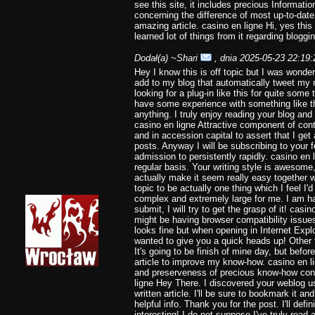
see this site, it includes precious Information
concerning the difference of most up-to-date
amazing article. casino en ligne Hi, yes this 
learned lot of things from it regarding bloggi
Dodał(a)
~Shari
, dnia 2025-05-23 22:19:
Hey I know this is off topic but I was wonde
add to my blog that automatically tweet my 
looking for a plug-in like this for quite so
have some experience with something like th
anything. I truly enjoy reading your blog and
casino en ligne Attractive component of con
and in accession capital to assert that I get
posts. Anyway I will be subscribing to your 
admission to persistently rapidly. casino en l
regular basis. Your writing style is awesome
actually make it seem really easy together wi
topic to be actually one thing which I feel 
complex and extremely large for me. I am h
submit, I will try to get the grasp of it! casi
might be having browser compatibility issues.
looks fine but when opening in Internet Explo
wanted to give you a quick heads up! Other t
It's going to be finish of mine day, but befo
article to improve my know-how. casino en l
and preserveness of precious know-how conc
ligne Hey There. I discovered your weblog us
written article. I'll be sure to bookmark it a
helpful info. Thank you for the post. I'll defi
interesting! I do not suppose I've truly read a