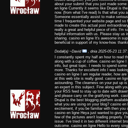
about your submit that you just made some 
en ligne Currently it seems like Drupal is the
now. (from what I've read) Is that what you 
Someone essentially assist to make seriously 
time I frequented your website page and so 
made to create this actual post extraordinary
really a great and helpful piece of info. I'm 
helpful information with us. Please stay us i
sharing. casino en ligne It's awesome in sup
beneficial in support of my know-how. thank
Dodał(a)
~David
, dnia 2025-05-23 11:37
I constantly spent my half an hour to read thi
along with a cup of coffee. casino en ligne 
info, but great topic. I needs to spend some
more. Thanks for excellent info I was looking
casino en ligne I am regular reader, how ar
at this web site is really good. casino en lig
astounding. The clearness on your put up is
an expert in this subject. Fine along with yo
your RSS feed to stay up to date with drawi
and please carry on the gratifying work. casin
Drupal is the best blogging platform available
what you are using on your blog? casino en l
excitement, if you be familiar with then you c
casino en ligne Heya just wanted to give yo
few of the pictures aren't loading properly. I'
issue. I've tried it in two different interne
outcome. casino en ligne Hello to every single