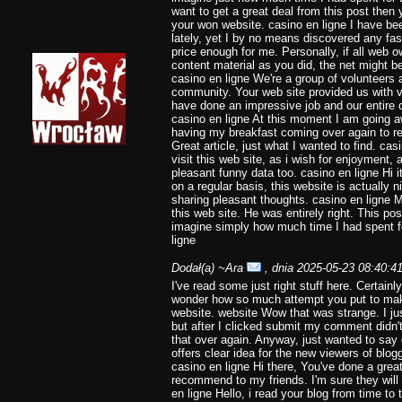
want to get a great deal from this post then
your won website. casino en ligne I have be
lately, yet I by no means discovered any fasci
price enough for me. Personally, if all web
content material as you did, the net might b
casino en ligne We're a group of volunteers
community. Your web site provided us with v
have done an impressive job and our entire c
casino en ligne At this moment I am going a
having my breakfast coming over again to re
Great article, just what I wanted to find. ca
visit this web site, as i wish for enjoyment, 
pleasant funny data too. casino en ligne Hi it
on a regular basis, this website is actually n
sharing pleasant thoughts. casino en ligne 
this web site. He was entirely right. This p
imagine simply how much time I had spent fo
ligne
Dodał(a)
~Ara
, dnia 2025-05-23 08:40:4
I've read some just right stuff here. Certainl
wonder how so much attempt you put to make 
website. website Wow that was strange. I j
but after I clicked submit my comment didn't a
that over again. Anyway, just wanted to say g
offers clear idea for the new viewers of blogg
casino en ligne Hi there, You've done a great j
recommend to my friends. I'm sure they will 
en ligne Hello, i read your blog from time to