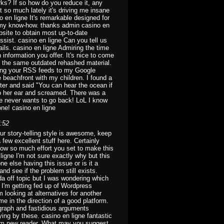
rks? If so how do you reduce it, any
 so much lately it's driving me insane
 en ligne It's remarkable designed for
 my know-how. thanks admin casino en
ebsite to obtain most up-to-date
ssist. casino en ligne Can you tell us
tails. casino en ligne Admiring the time
 information you offer. It's nice to come
't the same outdated rehashed material.
ding your RSS feeds to my Google
e beachfront with my children. I found a
ter and said "You can hear the ocean if
 to her ear and screamed. There was a
he never wants to go back! LoL I know
eone! casino en ligne
:52
our story-telling style is awesome, keep
few excellent stuff here. Certainly
 how so much effort you set to make this
 ligne I'm not sure exactly why but this
ne else having this issue or is it a
nd see if the problem still exists.
da off topic but I was wondering which
? I'm getting fed up of Wordpress
 looking at alternatives for another
me in the direction of a good platform.
graph and fastidious arguments
ing by these. casino en ligne fantastic
lem new reader. What may you suggest