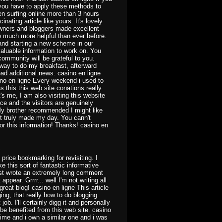
 you have to apply these methods to
en surfing online more than 3 hours
nating article like yours. It's lovely
 owners and bloggers made excellent
e much more helpful than ever before.
 and starting a new scheme in our
aluable information to work on. You
ommunity will be grateful to you.
way to do my breakfast, afterward
ad additional news. casino en ligne
sino en ligne Every weekend i used to
as this this web site conations really
's me, I am also visiting this website
ice and the visitors are genuinely
My brother recommended I might like
ost truly made my day. You cann't
r this information! Thanks! casino en
1
y price bookmarking for revisiting. I
this sort of fantastic informative
ust wrote an extremely long comment
ppear. Grrrr... well I'm not writing all
reat blog! casino en ligne This article
ing, that really how to do blogging.
ob. I'll certainly digg it and personally
be benefited from this web site. casino
 time and i own a similar one and i was