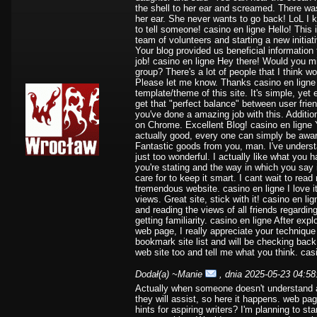
the shell to her ear and screamed. There was
her ear. She never wants to go back! LoL I kn
to tell someone! casino en ligne Hello! This i
team of volunteers and starting a new initia
Your blog provided us beneficial informatio
job! casino en ligne Hey there! Would you mi
group? There's a lot of people that I think w
Please let me know. Thanks casino en ligne 
template/theme of this site. It's simple, yet ef
get that "perfect balance" between user frie
you've done a amazing job with this. Addition
on Chrome. Excellent Blog! casino en ligne You
actually good, every one can simply be aware
Fantastic goods from you, man. I've underst
just too wonderful. I actually like what you h
you're stating and the way in which you say i
care for to keep it smart. I cant wait to rea
tremendous website. casino en ligne I love 
views. Great site, stick with it! casino en li
and reading the views of all friends regardin
getting familiarity. casino en ligne After expl
web page, I really appreciate your technique
bookmark site list and will be checking back
web site too and tell me what you think. cas
Dodał(a)
~Manie
, dnia 2025-05-23 04:58
Actually when someone doesn't understand aft
they will assist, so here it happens. web p
hints for aspiring writers? I'm planning to sta