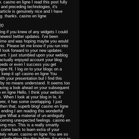
. casino en ligne I read this post fully
 and preceding technologies, it's
article is genuinely nice and I have
ng. thanks. casino en ligne
20
ring if you knew of any widgets I could
newest twitter updates. I've been
me time and was hoping maybe you would
is. Please let me know if you run into
 I look forward to your new updates.
tent. I just stumbled upon your weblog
 actually enjoyed account your blog
feeds or even I success you get
igne Hi, I log on to your blogs on a
, keep it up! casino en ligne You
th your presentation but I find this
I'd by no means understand. It seems too
aving a look ahead on your subsequent
no en ligne Hello, I think your website
 When I look at your blog in Ie, it
rer, it has some overlapping. I just
hen that, superb blog! casino en ligne
re ending I am reading this wonderful
igne What a material of un-ambiguity
erning unexpected feelings. casino en
ing msn. This is a really smartly
nd come back to learn extra of your
nitely return. casino en ligne You are so
 single thing like this before. So nice to