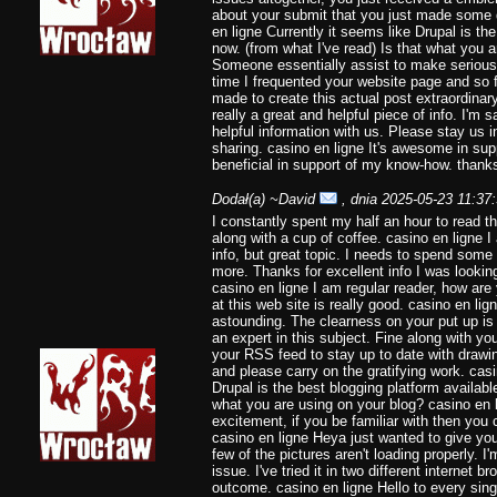
about your submit that you just made some 
en ligne Currently it seems like Drupal is the
now. (from what I've read) Is that what you 
Someone essentially assist to make seriously 
time I frequented your website page and so 
made to create this actual post extraordinary
really a great and helpful piece of info. I'm 
helpful information with us. Please stay us i
sharing. casino en ligne It's awesome in sup
beneficial in support of my know-how. thank
Dodał(a)
~David
, dnia 2025-05-23 11:37
I constantly spent my half an hour to read thi
along with a cup of coffee. casino en ligne 
info, but great topic. I needs to spend some
more. Thanks for excellent info I was looking
casino en ligne I am regular reader, how ar
at this web site is really good. casino en lig
astounding. The clearness on your put up is
an expert in this subject. Fine along with yo
your RSS feed to stay up to date with drawi
and please carry on the gratifying work. casin
Drupal is the best blogging platform available
what you are using on your blog? casino en l
excitement, if you be familiar with then you c
casino en ligne Heya just wanted to give yo
few of the pictures aren't loading properly. I'
issue. I've tried it in two different interne
outcome. casino en ligne Hello to every single