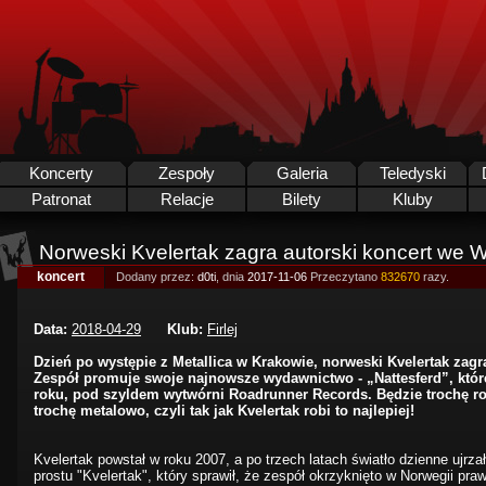
Koncerty
Zespoły
Galeria
Teledyski
Patronat
Relacje
Bilety
Kluby
Norweski Kvelertak zagra autorski koncert we W
koncert
Dodany przez:
d0ti
, dnia
2017-11-06
Przeczytano
832670
razy.
Data:
2018-04-29
Klub:
Firlej
Dzień po występie z Metallica w Krakowie, norweski Kvelertak zagr
Zespół promuje swoje najnowsze wydawnictwo - „Nattesferd”, któr
roku, pod szyldem wytwórni Roadrunner Records. Będzie trochę ro
trochę metalowo, czyli tak jak Kvelertak robi to najlepiej!
Kvelertak powstał w roku 2007, a po trzech latach światło dzienne ujrz
prostu "Kvelertak", który sprawił, że zespół okrzyknięto w Norwegii pra