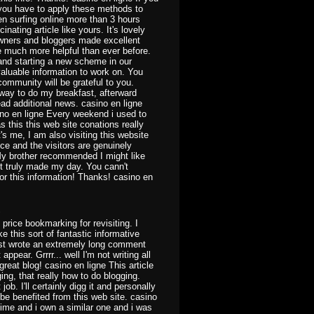
 you have to apply these methods to
en surfing online more than 3 hours
nating article like yours. It's lovely
 owners and bloggers made excellent
e much more helpful than ever before.
 and starting a new scheme in our
aluable information to work on. You
ommunity will be grateful to you.
way to do my breakfast, afterward
ad additional news. casino en ligne
sino en ligne Every weekend i used to
as this this web site conations really
's me, I am also visiting this website
ice and the visitors are genuinely
My brother recommended I might like
ost truly made my day. You cann't
r this information! Thanks! casino en
1
y price bookmarking for revisiting. I
this sort of fantastic informative
ust wrote an extremely long comment
ppear. Grrrr... well I'm not writing all
reat blog! casino en ligne This article
ing, that really how to do blogging.
ob. I'll certainly digg it and personally
be benefited from this web site. casino
 time and i own a similar one and i was