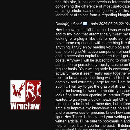
see this site, it includes precious Information
concerning the difference of most up-to-date
amazing article. casino en ligne Hi, yes this 
learned lot of things from it regarding bloggi
Dodał(a)
~Shari
, dnia 2025-05-23 22:19:
Hey I know this is off topic but I was wonde
add to my blog that automatically tweet my 
looking for a plug-in like this for quite so
have some experience with something like th
anything. I truly enjoy reading your blog and
casino en ligne Attractive component of con
and in accession capital to assert that I get
posts. Anyway I will be subscribing to your 
admission to persistently rapidly. casino en l
regular basis. Your writing style is awesome
actually make it seem really easy together wi
topic to be actually one thing which I feel 
complex and extremely large for me. I am h
submit, I will try to get the grasp of it! casi
might be having browser compatibility issues.
looks fine but when opening in Internet Explo
wanted to give you a quick heads up! Other t
It's going to be finish of mine day, but befo
article to improve my know-how. casino en l
and preserveness of precious know-how conc
ligne Hey There. I discovered your weblog us
written article. I'll be sure to bookmark it a
helpful info. Thank you for the post. I'll defi
interesting! I do not suppose I've truly read a