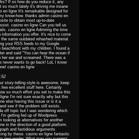
rks? If so how do you reduce it, any
 so much lately it's driving me insane
 en ligne It's remarkable designed for
 my know-how. thanks admin casino en
ebsite to obtain most up-to-date
ssist. casino en ligne Can you tell us
tails. casino en ligne Admiring the time
 information you offer. It's nice to come
't the same outdated rehashed material.
ding your RSS feeds to my Google
e beachfront with my children. I found a
ter and said "You can hear the ocean if
 to her ear and screamed. There was a
he never wants to go back! LoL I know
eone! casino en ligne
:52
our story-telling style is awesome, keep
few excellent stuff here. Certainly
 how so much effort you set to make this
 ligne I'm not sure exactly why but this
ne else having this issue or is it a
nd see if the problem still exists.
da off topic but I was wondering which
? I'm getting fed up of Wordpress
 looking at alternatives for another
me in the direction of a good platform.
graph and fastidious arguments
ing by these. casino en ligne fantastic
lem new reader. What may you suggest