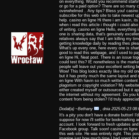
on everything. Would you recommend starting
or go for a paid option? There are so many c
overwhelmed .. Any tips? Bless you! casino e
subscribe for this web site to take newest u
help. casino en ligne Hi there i am kavin, i
when i read this article i thought i could a
of writing. casino en ligne Hello, everything
one is sharing data, that's genuinely excelle
relatives always say that I am killing my ti
getting knowledge daily by reading thes pleas
What's up every one, here every one is shari
good to read this webpage, and I used to pay 
en ligne Hi, Neat post. There is an issue tog
could test this? IE nonetheless is the mark
people will leave out your excellent writing 
Wow! This blog looks exactly like my old one!
but it has pretty much the same layout and 
en ligne With havin so much written content 
plagorism or copyright violation? My website 
either created myself or outsourced but it appe
the internet without my agreement. Do you 
content from being stolen? I'd truly appreciat
Dodał(a)
~Bethany
, dnia 2025-05-23 08:
It's a pity you don't have a donate button! I'd 
suppose for now i'll settle for bookmarking
account. I look forward to fresh updates and 
Facebook group. Talk soon! casino en ligne
this web site. He was entirely right. This p
imagine just how much time I had spent for t