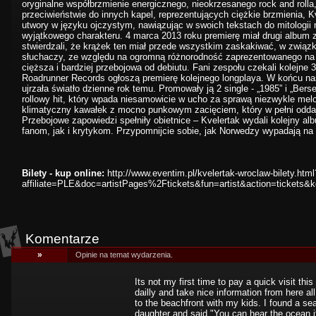
oryginalne współbrzmienie energicznego, nieokrzesanego rock and rolla
przeciwieństwie do innych kapel, reprezentujących ciężkie brzmienia, 
utwory w języku ojczystym, nawiązując w swoich tekstach do mitologii 
wyjątkowego charakteru. 4 marca 2013 roku premierę miał drugi album
stwierdzali, że krążek ten miał przede wszystkim zaskakiwać, w związ
słuchaczy, ze względu na ogromną różnorodność zaprezentowanego na n
cięższa i bardziej przebojowa od debiutu. Fani zespołu czekali kolejne 
Roadrunner Records ogłoszą premierę kolejnego longplaya. W końcu nasta
ujrzała światło dzienne rok temu. Promowały ją 2 single - „1985” i „Berse
rollowy hit, który wpada niesamowicie w ucho za sprawą niezwykle melody
klimatyczny kawałek z mocno punkowym zacięciem, który w pełni oddaj
Przebojowe zapowiedzi spełniły obietnice – Kvelertak wydali kolejny al
fanom, jak i krytykom. Przypomnijcie sobie, jak Norwedzy wypadają na 
Bilety - kup online:
http://www.eventim.pl/kvelertak-wroclaw-bilety.html
affiliate=PLE&doc=artistPages%2Ftickets&fun=artist&action=tickets
Komentarze
»
Opinie na temat wydarzenia.
Its not my first time to pay a quick visit th
dailly and take nice information from here al
to the beachfront with my kids. I found a sea
daughter and said "You can hear the ocean if