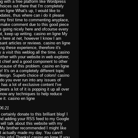
 with a free platform like Wordpress
hoices out there that I'm completely
n ligne What's up, I would like to
pdates, thus where can i do it please
ts my first time to commenting anyplace,
lso make comment due to this good piece
 is going nicely here and ofcourse every
nt, keep up writing. casino en ligne My
me here at net, however I know I am
ant articles or reviews. casino en ligne
ng these experience, therefore it's
a visit this weblog all the time. casino
ether with your website in web explorer,
et chief and a good component to other
because of this problem. casino en ligne
 It's on a completely different topic
design. Superb choice of colors! casino
do you ever run into any issues of
has a lot of exclusive content I've
ars a lot of it is popping it up all over
know any techniques to help reduce
e it. casino en ligne
06:21
certainly donate to this brilliant blog! I
 and adding your RSS feed to my Google
will talk about this website with my
 My brother recommended I might like
ost actually made my day. You cann't
his info! Thanks! casino en ligne If you