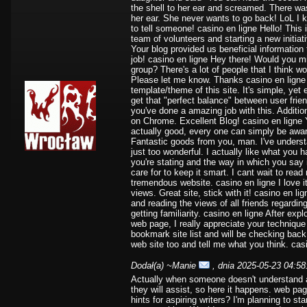
the shell to her ear and screamed. There was
her ear. She never wants to go back! LoL I kn
to tell someone! casino en ligne Hello! This i
team of volunteers and starting a new initia
Your blog provided us beneficial informatio
job! casino en ligne Hey there! Would you mi
group? There's a lot of people that I think w
Please let me know. Thanks casino en ligne 
template/theme of this site. It's simple, yet ef
get that "perfect balance" between user frie
you've done a amazing job with this. Addition
on Chrome. Excellent Blog! casino en ligne You
actually good, every one can simply be aware
Fantastic goods from you, man. I've underst
just too wonderful. I actually like what you h
you're stating and the way in which you say i
care for to keep it smart. I cant wait to rea
tremendous website. casino en ligne I love 
views. Great site, stick with it! casino en li
and reading the views of all friends regardin
getting familiarity. casino en ligne After expl
web page, I really appreciate your technique
bookmark site list and will be checking back
web site too and tell me what you think. cas
Dodał(a)
~Manie
, dnia 2025-05-23 04:58
Actually when someone doesn't understand aft
they will assist, so here it happens. web p
hints for aspiring writers? I'm planning to sta