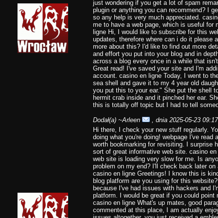
just wondering if you get a lot of spam rema
plugin or anything you can recommend? I get
so any help is very much appreciated. casino
me to have a web page, which is useful for
ligne Hi, I would like to subscribe for this w
updates, therefore where can i do it please a
more about this? I'd like to find out more de
and effort you put into your blog and in depth
across a blog every once in a while that isn
Great read! I've saved your site and I'm ad
account. casino en ligne Today, I went to th
sea shell and gave it to my 4 year old daugh
you put this to your ear." She put the shell
hermit crab inside and it pinched her ear. S
this is totally off topic but I had to tell som
Dodał(a)
~Arleen
, dnia 2025-05-23 09:17
Hi there, I check your new stuff regularly. Y
doing what you're doing! webpage I've read a 
worth bookmarking for revisiting. I surprise
sort of great informative web site. casino en
web site is loading very slow for me. Is anyo
problem on my end? I'll check back later on a
casino en ligne Greetings! I know this is kin
blog platform are you using for this website
because I've had issues with hackers and I'm
platform. I would be great if you could point 
casino en ligne What's up mates, good para
commented at this place, I am actually enjoy
issues altogether, you just received a emb