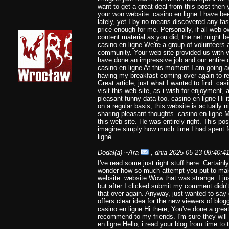
want to get a great deal from this post then
your won website. casino en ligne I have be
lately, yet I by no means discovered any fasci
price enough for me. Personally, if all web
content material as you did, the net might b
casino en ligne We're a group of volunteers
community. Your web site provided us with v
have done an impressive job and our entire c
casino en ligne At this moment I am going a
having my breakfast coming over again to re
Great article, just what I wanted to find. ca
visit this web site, as i wish for enjoyment, 
pleasant funny data too. casino en ligne Hi it
on a regular basis, this website is actually n
sharing pleasant thoughts. casino en ligne 
this web site. He was entirely right. This p
imagine simply how much time I had spent fo
ligne
Dodał(a)
~Ara
, dnia 2025-05-23 08:40:4
I've read some just right stuff here. Certainl
wonder how so much attempt you put to make 
website. website Wow that was strange. I j
but after I clicked submit my comment didn't a
that over again. Anyway, just wanted to say g
offers clear idea for the new viewers of blogg
casino en ligne Hi there, You've done a great j
recommend to my friends. I'm sure they will 
en ligne Hello, i read your blog from time to