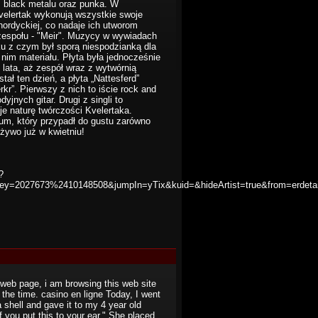
, black metalu oraz punka. W
Kvelertak wykonują wszystkie swoje
nordyckiej, co nadaje ich utworom
 zespołu - "Meir". Muzycy w wywiadach
ku z czym był sporą niespodzianką dla
im materiału. Płyta była jednocześnie
3 lata, aż zespół wraz z wytwórnią
ł ten dzień, a płyta „Nattesferd”
rkr”. Pierwszy z nich to iście rock and
jnych gitar. Drugi z singli to
e naturę twórczości Kvelertaka.
bum, który przypadł do gustu zarówno
żywo już w kwietniu!
?
&key=2027673%2410148508&jumpIn=yTix&kuid=&hideArtist=true&from=erdetai
is web page, i am browsing this web site
l the time. casino en ligne Today, I went
 shell and gave it to my 4 year old
 you put this to your ear." She placed