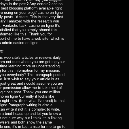
days in the past? Any certain? casino
 best blogging platform available right
are using on your blog? casino en ligne
posts I'd state. This is the very first
far? I amazed with the research you
. Fantastic task! casino en ligne It's
satisfied that you simply shared this
nformed like this. Thank you for
port of me to have a web site, which is
s admin casino en ligne
:31
s web site's articles or reviews daily
I am not sure where you are getting your
 time learning more or understanding
 for this information for my mission.
e you everybody? This paragraph posted
ne Just wish to say your article is as
 just great and i could assume you are
ur permission allow me to take hold of
ng close post. Thank you one million
o en ligne Currently it looks like
 right now. (from what I've read) Is that
igne Paragraph writing is also a
an write if not it is complex to write.
u a brief heads up and let you know a
m not sure why but I think its a linking
t browsers and both show the same
 one, it's in fact a nice for me to go to