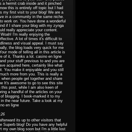
 a hermit crab inside and it pinched
ow this is entirely off topic but I had
s my first visit to your blog! We are a
tive in a community in the same niche.
n to work on. You have done a wonderful
nd if I share your blog with my zynga
ould really appreciate your content.
Woah! I'm really enjoying the
fective. A lot of times it's difficult to
ndliness and visual appeal. I must say
ally, the blog loads very quick for me
r mode of telling all in this article is
 of it, Thanks a lot. casino en ligne
and your stuff previous to and you are
ave acquired here, certainly like what
t. You make it enjoyable and you still
d much more from you. This is really a
it when people get together and share
gne It's awesome to go to see this site
g this post, while I am also keen of
oring a handful of the articles on your
 of blogging. I book-marked it to my
 in the near future. Take a look at my
ino en ligne
:26
erward its up to other visitors that
age Superb blog! Do you have any helpful
rt my own blog soon but I'm a little lost