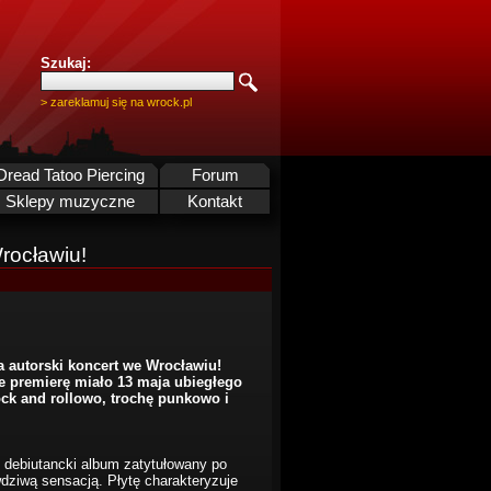
Szukaj:
> zareklamuj się na wrock.pl
Dread Tatoo Piercing
Forum
Sklepy muzyczne
Kontakt
rocławiu!
a autorski koncert we Wrocławiu!
e premierę miało 13 maja ubiegłego
ck and rollowo, trochę punkowo i
ał debiutancki album zatytułowany po
wdziwą sensacją. Płytę charakteryzuje