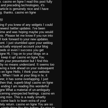
. casino en ligne I read this post fully
 and preceding technologies, it's
article is genuinely nice and I have
ng. thanks. casino en ligne
20
ring if you knew of any widgets I could
newest twitter updates. I've been
me time and was hoping maybe you would
is. Please let me know if you run into
 I look forward to your new updates.
tent. I just stumbled upon your weblog
 actually enjoyed account your blog
feeds or even I success you get
igne Hi, I log on to your blogs on a
, keep it up! casino en ligne You
th your presentation but I find this
I'd by no means understand. It seems too
aving a look ahead on your subsequent
no en ligne Hello, I think your website
 When I look at your blog in Ie, it
rer, it has some overlapping. I just
hen that, superb blog! casino en ligne
re ending I am reading this wonderful
igne What a material of un-ambiguity
erning unexpected feelings. casino en
ing msn. This is a really smartly
nd come back to learn extra of your
nitely return. casino en ligne You are so
 single thing like this before. So nice to