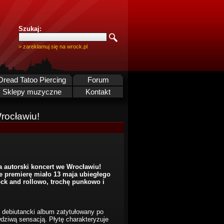
Szukaj:
> zareklamuj się na wrock.pl
Dread Tatoo Piercing
Forum
Sklepy muzyczne
Kontakt
rocławiu!
a autorski koncert we Wrocławiu!
e premierę miało 13 maja ubiegłego
ck and rollowo, trochę punkowo i
ał debiutancki album zatytułowany po
wdziwą sensacją. Płytę charakteryzuje