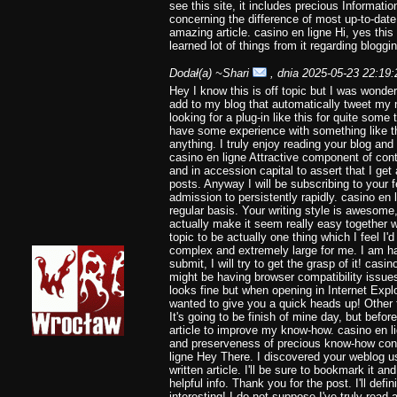
see this site, it includes precious Information
concerning the difference of most up-to-date
amazing article. casino en ligne Hi, yes this 
learned lot of things from it regarding bloggi
Dodał(a)
~Shari
, dnia 2025-05-23 22:19:
Hey I know this is off topic but I was wonde
add to my blog that automatically tweet my 
looking for a plug-in like this for quite so
have some experience with something like th
anything. I truly enjoy reading your blog and
casino en ligne Attractive component of con
and in accession capital to assert that I get
posts. Anyway I will be subscribing to your 
admission to persistently rapidly. casino en l
regular basis. Your writing style is awesome
actually make it seem really easy together wi
topic to be actually one thing which I feel 
complex and extremely large for me. I am h
submit, I will try to get the grasp of it! casi
might be having browser compatibility issues.
looks fine but when opening in Internet Explo
wanted to give you a quick heads up! Other t
It's going to be finish of mine day, but befo
article to improve my know-how. casino en l
and preserveness of precious know-how conc
ligne Hey There. I discovered your weblog us
written article. I'll be sure to bookmark it a
helpful info. Thank you for the post. I'll defi
interesting! I do not suppose I've truly read a