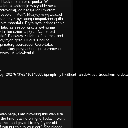
, black metalu oraz punka. W
Kvelertak wykonują wszystkie swoje
nordyckiej, co nadaje ich utworom
 zespołu - "Meir". Muzycy w wywiadach
ku z czym był sporą niespodzianką dla
im materiału. Płyta była jednocześnie
3 lata, aż zespół wraz z wytwórnią
ł ten dzień, a płyta „Nattesferd”
rkr”. Pierwszy z nich to iście rock and
jnych gitar. Drugi z singli to
e naturę twórczości Kvelertaka.
bum, który przypadł do gustu zarówno
żywo już w kwietniu!
?
&key=2027673%2410148508&jumpIn=yTix&kuid=&hideArtist=true&from=erdetai
is web page, i am browsing this web site
l the time. casino en ligne Today, I went
 shell and gave it to my 4 year old
 you put this to your ear." She placed