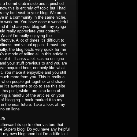
 a hermit crab inside and it pinched
ow this is entirely off topic but I had
s my first visit to your blog! We are a
tive in a community in the same niche.
n to work on. You have done a wonderful
nd if I share your blog with my zynga
ould really appreciate your content.
Woah! I'm really enjoying the
fective. A lot of times it's difficult to
ndliness and visual appeal. I must say
ally, the blog loads very quick for me
r mode of telling all in this article is
 of it, Thanks a lot. casino en ligne
and your stuff previous to and you are
ave acquired here, certainly like what
t. You make it enjoyable and you still
d much more from you. This is really a
it when people get together and share
gne It's awesome to go to see this site
g this post, while I am also keen of
oring a handful of the articles on your
 of blogging. I book-marked it to my
 in the near future. Take a look at my
ino en ligne
:26
erward its up to other visitors that
age Superb blog! Do you have any helpful
rt my own blog soon but I'm a little lost