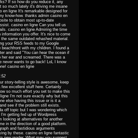
rks? If so how do you reduce it, any
 so much lately it's driving me insane
 en ligne It's remarkable designed for
 my know-how. thanks admin casino en
ebsite to obtain most up-to-date
ssist. casino en ligne Can you tell us
tails. casino en ligne Admiring the time
 information you offer. It's nice to come
't the same outdated rehashed material.
ding your RSS feeds to my Google
e beachfront with my children. I found a
ter and said "You can hear the ocean if
 to her ear and screamed. There was a
he never wants to go back! LoL I know
eone! casino en ligne
:52
our story-telling style is awesome, keep
few excellent stuff here. Certainly
 how so much effort you set to make this
 ligne I'm not sure exactly why but this
ne else having this issue or is it a
nd see if the problem still exists.
da off topic but I was wondering which
? I'm getting fed up of Wordpress
 looking at alternatives for another
me in the direction of a good platform.
graph and fastidious arguments
ing by these. casino en ligne fantastic
lem new reader. What may you suggest