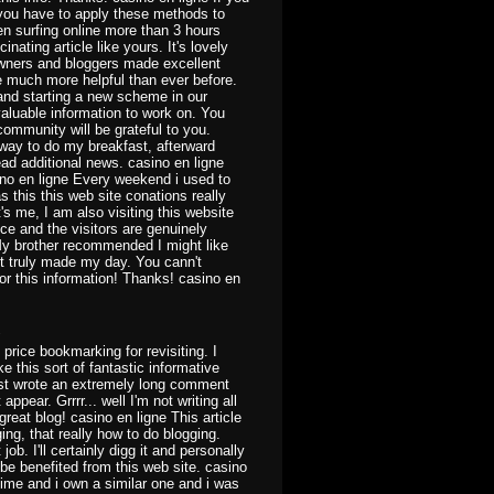
 you have to apply these methods to
en surfing online more than 3 hours
nating article like yours. It's lovely
 owners and bloggers made excellent
e much more helpful than ever before.
 and starting a new scheme in our
aluable information to work on. You
ommunity will be grateful to you.
way to do my breakfast, afterward
ad additional news. casino en ligne
sino en ligne Every weekend i used to
as this this web site conations really
's me, I am also visiting this website
ice and the visitors are genuinely
My brother recommended I might like
ost truly made my day. You cann't
r this information! Thanks! casino en
1
y price bookmarking for revisiting. I
this sort of fantastic informative
ust wrote an extremely long comment
ppear. Grrrr... well I'm not writing all
reat blog! casino en ligne This article
ing, that really how to do blogging.
ob. I'll certainly digg it and personally
be benefited from this web site. casino
 time and i own a similar one and i was