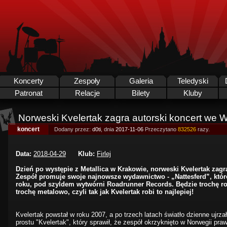
Koncerty
Zespoły
Galeria
Teledyski
Patronat
Relacje
Bilety
Kluby
Norweski Kvelertak zagra autorski koncert we W
koncert
Dodany przez:
d0ti
, dnia
2017-11-06
Przeczytano
832526
razy.
Data:
2018-04-29
Klub:
Firlej
Dzień po występie z Metallica w Krakowie, norweski Kvelertak zagr
Zespół promuje swoje najnowsze wydawnictwo - „Nattesferd”, któr
roku, pod szyldem wytwórni Roadrunner Records. Będzie trochę ro
trochę metalowo, czyli tak jak Kvelertak robi to najlepiej!
Kvelertak powstał w roku 2007, a po trzech latach światło dzienne ujrz
prostu "Kvelertak", który sprawił, że zespół okrzyknięto w Norwegii pra