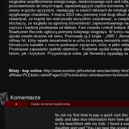
oryginalne współbrzmienie energicznego, nieokrzesanego rock and rolla
przeciwieństwie do innych kapel, reprezentujących ciężkie brzmienia, 
utwory w języku ojczystym, nawiązując w swoich tekstach do mitologii 
wyjątkowego charakteru. 4 marca 2013 roku premierę miał drugi album
stwierdzali, że krążek ten miał przede wszystkim zaskakiwać, w związ
słuchaczy, ze względu na ogromną różnorodność zaprezentowanego na n
cięższa i bardziej przebojowa od debiutu. Fani zespołu czekali kolejne 
Roadrunner Records ogłoszą premierę kolejnego longplaya. W końcu nasta
ujrzała światło dzienne rok temu. Promowały ją 2 single - „1985” i „Berse
rollowy hit, który wpada niesamowicie w ucho za sprawą niezwykle melody
klimatyczny kawałek z mocno punkowym zacięciem, który w pełni oddaj
Przebojowe zapowiedzi spełniły obietnice – Kvelertak wydali kolejny al
fanom, jak i krytykom. Przypomnijcie sobie, jak Norwedzy wypadają na 
Bilety - kup online:
http://www.eventim.pl/kvelertak-wroclaw-bilety.html
affiliate=PLE&doc=artistPages%2Ftickets&fun=artist&action=tickets
Komentarze
»
Opinie na temat wydarzenia.
Its not my first time to pay a quick visit th
dailly and take nice information from here al
to the beachfront with my kids. I found a sea
daughter and said "You can hear the ocean if