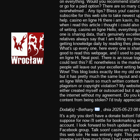
on everything. Would you recommend starting
or go for a paid option? There are so many c
overwhelmed .. Any tips? Bless you! casino e
subscribe for this web site to take newest u
help. casino en ligne Hi there i am kavin, i
when i read this article i thought i could a
of writing. casino en ligne Hello, everything
one is sharing data, that's genuinely excelle
relatives always say that I am killing my ti
getting knowledge daily by reading thes pleas
What's up every one, here every one is shari
good to read this webpage, and I used to pay 
en ligne Hi, Neat post. There is an issue tog
could test this? IE nonetheless is the mark
people will leave out your excellent writing 
Wow! This blog looks exactly like my old one!
but it has pretty much the same layout and 
en ligne With havin so much written content 
plagorism or copyright violation? My website 
either created myself or outsourced but it appe
the internet without my agreement. Do you 
content from being stolen? I'd truly appreciat
Dodał(a)
~Bethany
, dnia 2025-05-23 08:
It's a pity you don't have a donate button! I'd 
suppose for now i'll settle for bookmarking
account. I look forward to fresh updates and 
Facebook group. Talk soon! casino en ligne
this web site. He was entirely right. This p
imagine just how much time I had spent for t