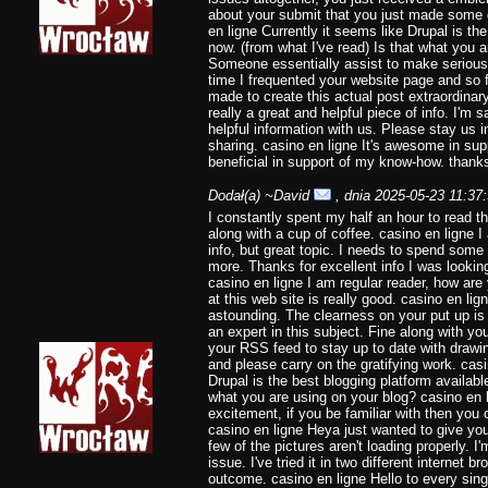
about your submit that you just made some 
en ligne Currently it seems like Drupal is the
now. (from what I've read) Is that what you 
Someone essentially assist to make seriously 
time I frequented your website page and so 
made to create this actual post extraordinary
really a great and helpful piece of info. I'm 
helpful information with us. Please stay us i
sharing. casino en ligne It's awesome in sup
beneficial in support of my know-how. thank
Dodał(a)
~David
, dnia 2025-05-23 11:37
I constantly spent my half an hour to read thi
along with a cup of coffee. casino en ligne 
info, but great topic. I needs to spend some
more. Thanks for excellent info I was looking
casino en ligne I am regular reader, how ar
at this web site is really good. casino en lig
astounding. The clearness on your put up is
an expert in this subject. Fine along with yo
your RSS feed to stay up to date with drawi
and please carry on the gratifying work. casin
Drupal is the best blogging platform available
what you are using on your blog? casino en l
excitement, if you be familiar with then you c
casino en ligne Heya just wanted to give yo
few of the pictures aren't loading properly. I'
issue. I've tried it in two different interne
outcome. casino en ligne Hello to every single