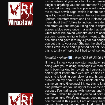
just wondering if you get a lot of spam rema
plugin or anything you can recommend? I get
so any help is very much appreciated. casino
me to have a web page, which is useful for
ligne Hi, I would like to subscribe for this w
updates, therefore where can i do it please a
more about this? I'd like to find out more de
and effort you put into your blog and in depth
across a blog every once in a while that isn
Great read! I've saved your site and I'm ad
account. casino en ligne Today, I went to th
sea shell and gave it to my 4 year old daugh
you put this to your ear." She put the shell
hermit crab inside and it pinched her ear. S
this is totally off topic but I had to tell som
Dodał(a)
~Arleen
, dnia 2025-05-23 09:17
Hi there, I check your new stuff regularly. Y
doing what you're doing! webpage I've read a 
worth bookmarking for revisiting. I surprise
sort of great informative web site. casino en
web site is loading very slow for me. Is anyo
problem on my end? I'll check back later on a
casino en ligne Greetings! I know this is kin
blog platform are you using for this website
because I've had issues with hackers and I'm
platform. I would be great if you could point 
casino en ligne What's up mates, good para
commented at this place, I am actually enjoy
issues altogether, you just received a emb