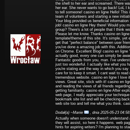
the shell to her ear and screamed. There was
her ear. She never wants to go back! LoL I kn
to tell someone! casino en ligne Hello! This i
team of volunteers and starting a new initia
Your blog provided us beneficial informatio
job! casino en ligne Hey there! Would you mi
group? There's a lot of people that I think w
Please let me know. Thanks casino en ligne 
template/theme of this site. It's simple, yet ef
get that "perfect balance" between user frie
you've done a amazing job with this. Addition
on Chrome. Excellent Blog! casino en ligne You
actually good, every one can simply be aware
Fantastic goods from you, man. I've underst
just too wonderful. I actually like what you h
you're stating and the way in which you say i
care for to keep it smart. I cant wait to rea
tremendous website. casino en ligne I love 
views. Great site, stick with it! casino en li
and reading the views of all friends regardin
getting familiarity. casino en ligne After expl
web page, I really appreciate your technique
bookmark site list and will be checking back
web site too and tell me what you think. cas
Dodał(a)
~Manie
, dnia 2025-05-23 04:58
Actually when someone doesn't understand aft
they will assist, so here it happens. web p
hints for aspiring writers? I'm planning to sta