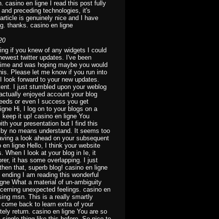
. casino en ligne I read this post fully
 and preceding technologies, it's
article is genuinely nice and I have
ng. thanks. casino en ligne
20
ring if you knew of any widgets I could
newest twitter updates. I've been
me time and was hoping maybe you would
is. Please let me know if you run into
 I look forward to your new updates.
tent. I just stumbled upon your weblog
 actually enjoyed account your blog
feeds or even I success you get
igne Hi, I log on to your blogs on a
, keep it up! casino en ligne You
th your presentation but I find this
I'd by no means understand. It seems too
aving a look ahead on your subsequent
no en ligne Hello, I think your website
 When I look at your blog in Ie, it
rer, it has some overlapping. I just
hen that, superb blog! casino en ligne
re ending I am reading this wonderful
igne What a material of un-ambiguity
erning unexpected feelings. casino en
ing msn. This is a really smartly
nd come back to learn extra of your
nitely return. casino en ligne You are so
 single thing like this before. So nice to