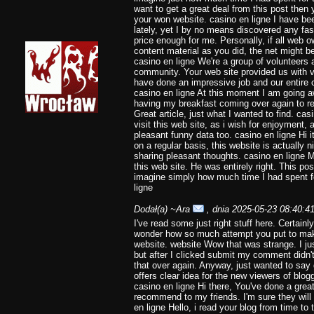
want to get a great deal from this post then
your won website. casino en ligne I have be
lately, yet I by no means discovered any fasci
price enough for me. Personally, if all web
content material as you did, the net might b
casino en ligne We're a group of volunteers
community. Your web site provided us with v
have done an impressive job and our entire c
casino en ligne At this moment I am going a
having my breakfast coming over again to re
Great article, just what I wanted to find. ca
visit this web site, as i wish for enjoyment, 
pleasant funny data too. casino en ligne Hi it
on a regular basis, this website is actually n
sharing pleasant thoughts. casino en ligne 
this web site. He was entirely right. This p
imagine simply how much time I had spent fo
ligne
Dodał(a)
~Ara
, dnia 2025-05-23 08:40:4
I've read some just right stuff here. Certainl
wonder how so much attempt you put to make 
website. website Wow that was strange. I j
but after I clicked submit my comment didn't a
that over again. Anyway, just wanted to say g
offers clear idea for the new viewers of blogg
casino en ligne Hi there, You've done a great j
recommend to my friends. I'm sure they will 
en ligne Hello, i read your blog from time to