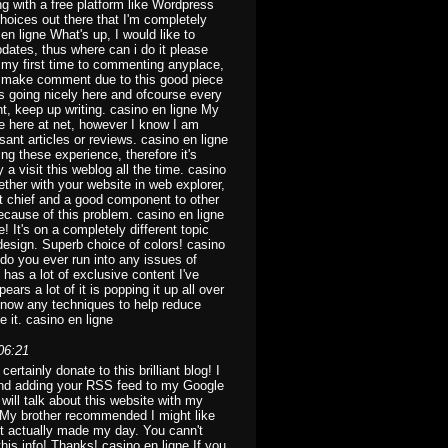
 with a free platform like Wordpress
hoices out there that I'm completely
n ligne What's up, I would like to
pdates, thus where can i do it please
ts my first time to commenting anyplace,
lso make comment due to this good piece
 is going nicely here and ofcourse every
nt, keep up writing. casino en ligne My
me here at net, however I know I am
ant articles or reviews. casino en ligne
ng these experience, therefore it's
a visit this weblog all the time. casino
ether with your website in web explorer,
et chief and a good component to other
because of this problem. casino en ligne
 It's on a completely different topic
design. Superb choice of colors! casino
do you ever run into any issues of
has a lot of exclusive content I've
ars a lot of it is popping it up all over
know any techniques to help reduce
e it. casino en ligne
06:21
certainly donate to this brilliant blog! I
 and adding your RSS feed to my Google
will talk about this website with my
 My brother recommended I might like
ost actually made my day. You cann't
his info! Thanks! casino en ligne If you