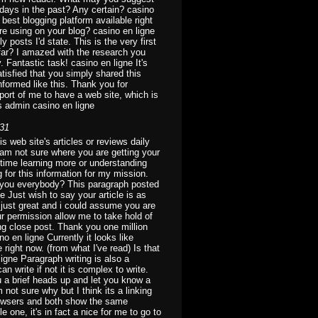
days in the past? Any certain? casino
 best blogging platform available right
are using on your blog? casino en ligne
posts I'd state. This is the very first
far? I amazed with the research you
. Fantastic task! casino en ligne It's
satisfied that you simply shared this
nformed like this. Thank you for
port of me to have a web site, which is
s admin casino en ligne
:31
s web site's articles or reviews daily
I am not sure where you are getting your
 time learning more or understanding
 for this information for my mission.
e you everybody? This paragraph posted
ne Just wish to say your article is as
 just great and i could assume you are
ur permission allow me to take hold of
ng close post. Thank you one million
o en ligne Currently it looks like
 right now. (from what I've read) Is that
igne Paragraph writing is also a
an write if not it is complex to write.
u a brief heads up and let you know a
m not sure why but I think its a linking
t browsers and both show the same
 one, it's in fact a nice for me to go to