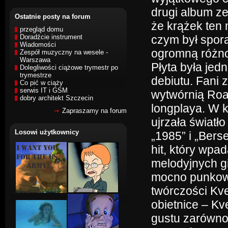
drugi album ze
Ostatnie posty na forum
że krążek ten
przegląd domu
Doradźcie instrument
czym był spor
Wiadomości
ogromną różno
Zespół muzyczny na wesele -
Warszawa
Płyta była jed
Dolegliwości ciążowe trymestr po
trymestrze
debiutu. Fani 
Co pić w ciąży
serwis IT i GSM
wytwórnią Roa
dobry architekt Szczecin
longplaya. W k
Zapraszamy na forum
ujrzała światł
Losowi użytkownicy
„1985” i „Berse
hit, który wp
melodyjnych gi
mocno punkowy
twórczości Kve
obietnice – Kv
gustu zarówno 