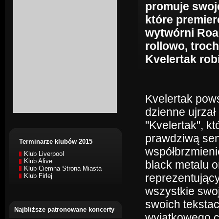
promuje swoj
które premier
wytwórni Roa
rollowo, troc
Kvelertak robi
Kvelertak pows
dzienne ujrzał
"Kvelertak", k
prawdziwą sens
Terminarze klubów 2015
współbrzmieni
Klub Liverpool
Klub Alive
black metalu o
Klub Ciemna Strona Miasta
reprezentujący
Klub Firlej
wszystkie swo
swoich tekstac
Najbliższe patronowane koncerty
wyjątkowego c