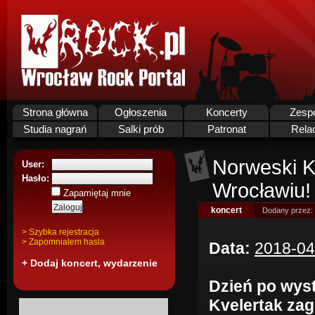
Strona główna
Ogłoszenia
Koncerty
Zesp
Studia nagrań
Salki prób
Patronat
Rela
Norweski K
User:
Hasło:
Wrocławiu!
Zapamiętaj mnie
koncert
Dodany przez:
> Szybka rejestracja
> Zapomnialem hasla
Data:
2018-04
+ Dodaj koncert, wydarzenie
Dzień po wyst
Kvelertak zag