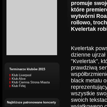
promuje swoj
które premier
wytwórni Roa
rollowo, troc
Kvelertak robi
Kvelertak pows
dzienne ujrzał
"Kvelertak", k
prawdziwą sens
Terminarze klubów 2015
współbrzmieni
Klub Liverpool
Klub Alive
black metalu o
Klub Ciemna Strona Miasta
reprezentujący
Klub Firlej
wszystkie swo
swoich tekstac
Najbliższe patronowane koncerty
wyjątkowego c