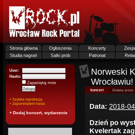
Strona główna
Ogłoszenia
Koncerty
Zesp
Studia nagrań
Salki prób
Patronat
Rela
Norweski K
User:
Hasło:
Wrocławiu!
Zapamiętaj mnie
koncert
Dodany przez:
> Szybka rejestracja
> Zapomnialem hasla
Data:
2018-04
+ Dodaj koncert, wydarzenie
Dzień po wyst
Kvelertak zag