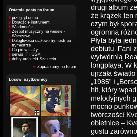
drugi album ze
Ostatnie posty na forum
że krążek ten
przegląd domu
Doradźcie instrument
czym był spor
Wiadomości
ogromną różno
Zespół muzyczny na wesele -
Warszawa
Płyta była jed
Dolegliwości ciążowe trymestr po
trymestrze
debiutu. Fani 
Co pić w ciąży
serwis IT i GSM
wytwórnią Roa
dobry architekt Szczecin
longplaya. W k
Zapraszamy na forum
ujrzała światł
Losowi użytkownicy
„1985” i „Berse
hit, który wp
melodyjnych gi
mocno punkowy
twórczości Kve
obietnice – Kv
gustu zarówno 