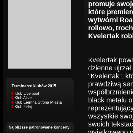
promuje swoj
które premier
wytwórni Roa
rollowo, troc
Kvelertak robi
Kvelertak pows
dzienne ujrzał
"Kvelertak", k
prawdziwą sens
Terminarze klubów 2015
współbrzmieni
Klub Liverpool
Klub Alive
black metalu o
Klub Ciemna Strona Miasta
reprezentujący
Klub Firlej
wszystkie swo
swoich tekstac
Najbliższe patronowane koncerty
wyjątkowego c