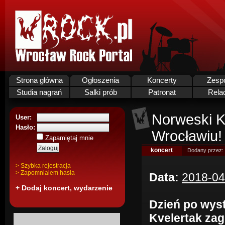
Strona główna
Ogłoszenia
Koncerty
Zesp
Studia nagrań
Salki prób
Patronat
Rela
Norweski K
User:
Hasło:
Wrocławiu!
Zapamiętaj mnie
koncert
Dodany przez:
> Szybka rejestracja
> Zapomnialem hasla
Data:
2018-04
+ Dodaj koncert, wydarzenie
Dzień po wyst
Kvelertak zag