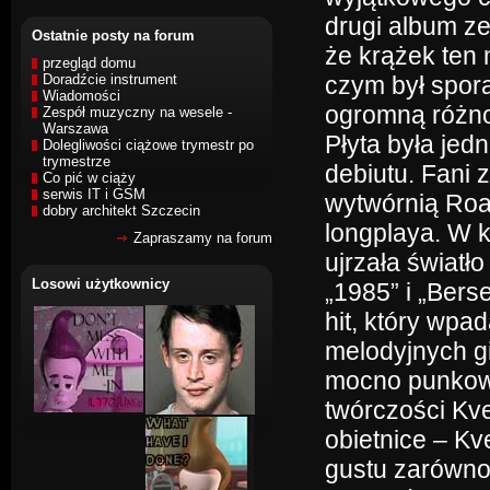
drugi album ze
Ostatnie posty na forum
że krążek ten
przegląd domu
Doradźcie instrument
czym był spor
Wiadomości
ogromną różno
Zespół muzyczny na wesele -
Warszawa
Płyta była jed
Dolegliwości ciążowe trymestr po
trymestrze
debiutu. Fani 
Co pić w ciąży
serwis IT i GSM
wytwórnią Roa
dobry architekt Szczecin
longplaya. W k
Zapraszamy na forum
ujrzała światł
Losowi użytkownicy
„1985” i „Berse
hit, który wp
melodyjnych gi
mocno punkowy
twórczości Kve
obietnice – Kv
gustu zarówno 