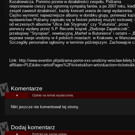
Kozakiewicza. Pomimo przerw w działalności zespołu, Pidżama
nieprzerwanie cieszy się ogromną sympatią fanów, a po 2007 roku, kied
zespół zawiesił działalność, każdy koncert urasta do rangi wydarzenia.
Ciężko wymienić najważniejsze albumy w dorobku grupy, ponieważ każ
wydawnictwo Pidżamy zapisało się w historii polskiej muzyki rockowej 
od wczesnych albumów ”Ulice Jak Stygmaty" czy "Futurista", przez
pierwszy wydany przez S.P. Records krążek „Złodzieje Zapalniczek”,
przebojowy "Styropian", rewelacyjną „Marhef w Butonierce” i ostatni – 
wyprawi swoje urodziny w 4 polskich miastach: w Krakowie, w Warszaw
Szczegóły personalne ogłosimy w terminie późniejszym. Zachowajcie c
Link:
http://www.eventim.pl/pidzama-porno-xxx-urodziny-wroclaw-bilety.
affiliate=PLE&doc=artistPages%2Ftickets&fun=artist&action=ticke
Komentarze
»
Opinie na temat wydarzenia.
Nikt jeszcze nie komentował tej strony.
Dodaj komentarz
»
Podziel się swoją opinią.