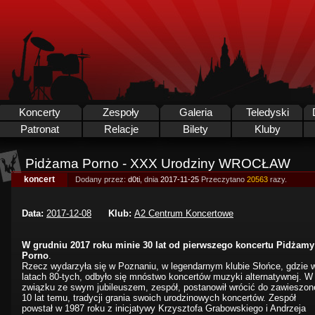
Koncerty
Zespoły
Galeria
Teledyski
Patronat
Relacje
Bilety
Kluby
Pidżama Porno - XXX Urodziny WROCŁAW
koncert
Dodany przez:
d0ti
, dnia
2017-11-25
Przeczytano
20563
razy.
Data:
2017-12-08
Klub:
A2 Centrum Koncertowe
W grudniu 2017 roku minie 30 lat od pierwszego koncertu Pidżamy
Porno
.
Rzecz wydarzyła się w Poznaniu, w legendarnym klubie Słońce, gdzie 
latach 80-tych, odbyło się mnóstwo koncertów muzyki alternatywnej. W
związku ze swym jubileuszem, zespół, postanowił wrócić do zawieszon
10 lat temu, tradycji grania swoich urodzinowych koncertów. Zespół
powstał w 1987 roku z inicjatywy Krzysztofa Grabowskiego i Andrzeja