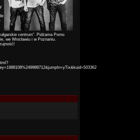
y
de
–
„Bułgarskie centrum”. Pidżama Porno
ie, we Wrocławiu i w Poznaniu.
zujność!
html?
ts&key=1988108%249988712&jumpIn=yTix&kuid=503362