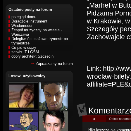
„Marhef w Buto
Ostatnie posty na forum
Pidżama Porno
przegląd domu
w Krakowie, w
Doradźcie instrument
Wiadomości
Szczegóły per
Zespół muzyczny na wesele -
Warszawa
Zachowajcie c
Dolegliwości ciążowe trymestr po
trymestrze
Co pić w ciąży
serwis IT i GSM
dobry architekt Szczecin
Zapraszamy na forum
Link:
http://w
wroclaw-bilety
Losowi użytkownicy
affiliate=PLE
Komentarz
»
Opinie na tema
Nikt jeszcze nie komentow