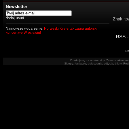
Newsletter
Znaki to
Najnowsze wydarzenie:
Norweski Kvelertak zagra autorski
koncert we Wrocławiu!
RSS -
Sta
Dziękujemy za odwiedziny. Zawsze aktualne 
Sklepy, festiwale, ogłoszenia, zdjęcia, bilety. R