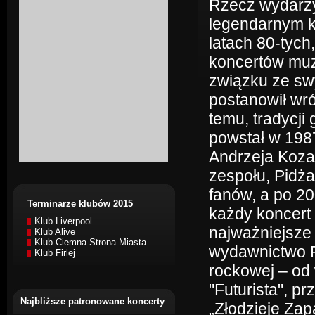
Rzecz wydarzy
legendarnym k
latach 80-tych
koncertów muz
związku ze sw
postanowił wró
temu, tradycji
powstał w 1987
Andrzeja Koza
zespołu, Pidż
fanów, a po 20
Terminarze klubów 2015
każdy koncert
Klub Liverpool
najważniejsze
Klub Alive
Klub Ciemna Strona Miasta
wydawnictwo Pi
Klub Firlej
rockowej – od
"Futurista", p
Najbliższe patronowane koncerty
„Złodzieje Zap