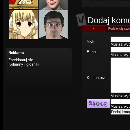
Dodaj kome
»
Podziel się swoj
Nick:
Musisz wype
E-mail:
Reklama
Musisz wype
Zareklamuj się
Kolumny i glosniki
Komentarz:
Musisz wype
Musisz wype