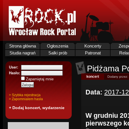
Strona główna
Ogłoszenia
Koncerty
Zesp
Studia nagrań
Salki prób
Patronat
Rela
Pidżama P
User:
Hasło:
koncert
Dodany przez:
Zapamiętaj mnie
Data:
2017-12
> Szybka rejestracja
> Zapomnialem hasla
+ Dodaj koncert, wydarzenie
W grudniu 201
pierwszego k