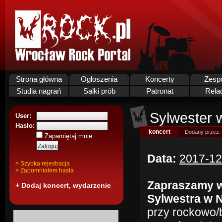
Strona główna
Ogłoszenia
Koncerty
Zesp
Studia nagrań
Salki prób
Patronat
Rela
Sylwester 
User:
Hasło:
koncert
Dodany przez:
Zapamiętaj mnie
Data:
2017-12
> Szybka rejestracja
> Zapomnialem hasla
Zapraszamy w
+ Dodaj koncert, wydarzenie
Sylwestra w 
przy rockowo/