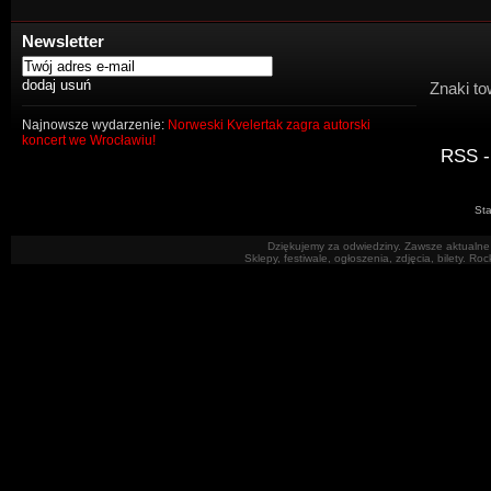
Newsletter
Znaki to
Najnowsze wydarzenie:
Norweski Kvelertak zagra autorski
koncert we Wrocławiu!
RSS -
Sta
Dziękujemy za odwiedziny. Zawsze aktualne 
Sklepy, festiwale, ogłoszenia, zdjęcia, bilety. R