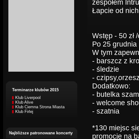
zespołem Intru
Łapcie od nic
Wstęp - 50 zł /
Po 25 grudnia i
W tym zapewni
- barszcz z kr
- śledzie
- czipsy,orzesz
Dodatkowo:
Terminarze klubów 2015
- butelka sza
Klub Liverpool
- welcome sho
Klub Alive
Klub Ciemna Strona Miasta
- szatnia
Klub Firlej
*130 miejsc s
Najbliższe patronowane koncerty
promocje na b