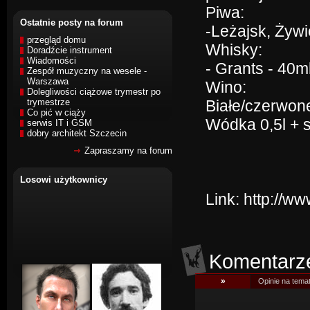
Piwa:
Ostatnie posty na forum
-Leżajsk, Żywie
przegląd domu
Whisky:
Doradźcie instrument
Wiadomości
- Grants - 40ml
Zespół muzyczny na wesele -
Warszawa
Wino:
Dolegliwości ciążowe trymestr po
trymestrze
Białe/czerwone
Co pić w ciąży
Wódka 0,5l + so
serwis IT i GSM
dobry architekt Szczecin
Zapraszamy na forum
Losowi użytkownicy
Link:
http://w
Komentarz
»
Opinie na tema