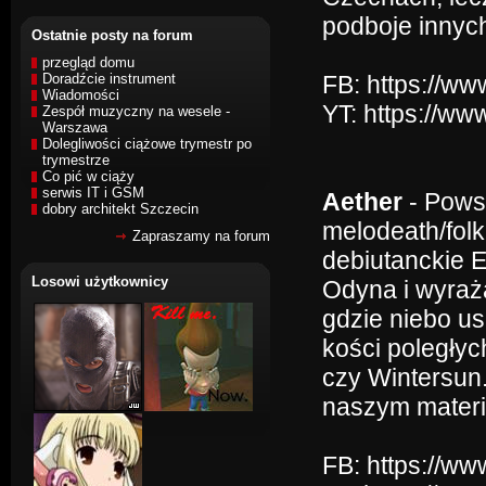
podboje innych
Ostatnie posty na forum
przegląd domu
Doradźcie instrument
FB: https://w
Wiadomości
YT: https://
Zespół muzyczny na wesele -
Warszawa
Dolegliwości ciążowe trymestr po
trymestrze
Co pić w ciąży
serwis IT i GSM
Aether
- Powst
dobry architekt Szczecin
melodeath/folk
Zapraszamy na forum
debiutanckie E
Losowi użytkownicy
Odyna i wyraż
gdzie niebo us
kości poległyc
czy Wintersun. 
naszym materi
FB: https://w