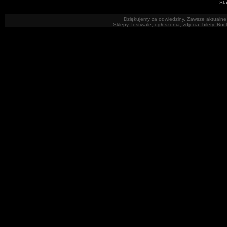
Sta
Dziękujemy za odwiedziny. Zawsze aktualne 
Sklepy, festiwale, ogłoszenia, zdjęcia, bilety. R