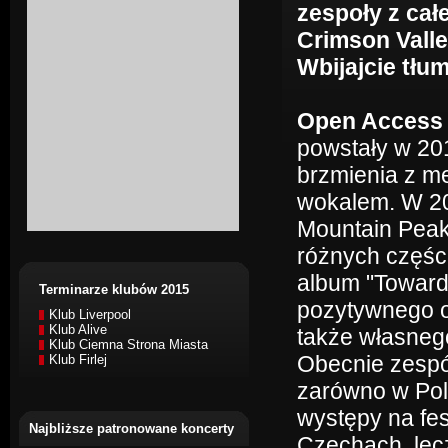
zespoły z cał
Crimson Valle
Wbijajcie tłu
Open Access
powstały w 201
brzmienia z m
wokalem. W 20
Mountain Peak"
różnych części
album "Toward
Terminarze klubów 2015
pozytywnego od
Klub Liverpool
Klub Alive
także własneg
Klub Ciemna Strona Miasta
Obecnie zespół
Klub Firlej
zarówno w Pols
występy na fe
Najbliższe patronowane koncerty
Czechach, lecz