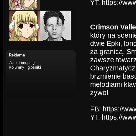
YT: https://
Crimson Vall
który na sceni
dwie Epki, lon
za granicą. Sm
Reklama
zawsze towarz
Zareklamuj się
Charyzmatyczny
Kolumny i glosniki
brzmienie bas
melodiami klaw
żywo!
FB: https://w
YT: https://