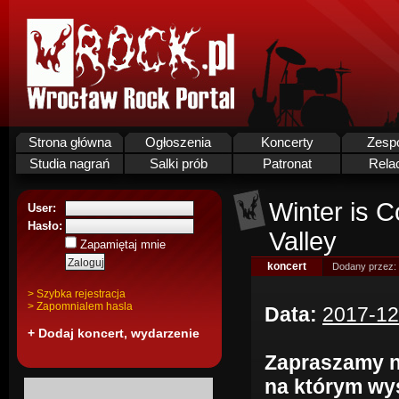
Strona główna
Ogłoszenia
Koncerty
Zesp
Studia nagrań
Salki prób
Patronat
Rela
Winter is 
User:
Hasło:
Valley
Zapamiętaj mnie
koncert
Dodany przez:
> Szybka rejestracja
> Zapomnialem hasla
Data:
2017-12
+ Dodaj koncert, wydarzenie
Zapraszamy n
na którym wys