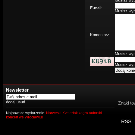
Musisz wype
E-mail:
Musisz wype
Komentarz:
Musisz wype
Musisz wype
Newsletter
Znaki to
Najnowsze wydarzenie:
Norweski Kvelertak zagra autorski
koncert we Wrocławiu!
RSS -