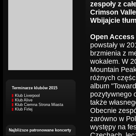
zespoły z cał
Crimson Valle
Wbijajcie tłu
Open Access
powstały w 201
brzmienia z m
wokalem. W 20
Mountain Peak"
różnych części
album "Toward
Terminarze klubów 2015
pozytywnego od
Klub Liverpool
Klub Alive
także własneg
Klub Ciemna Strona Miasta
Obecnie zespół
Klub Firlej
zarówno w Pols
występy na fe
Najbliższe patronowane koncerty
Czechach, lecz