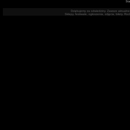
Sta
Dziękujemy za odwiedziny. Zawsze aktualne 
Sklepy, festiwale, ogłoszenia, zdjęcia, bilety. R