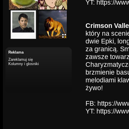
YT: https://
Crimson Vall
który na sceni
dwie Epki, lon
za granicą. Sm
Reklama
zawsze towarz
Zareklamuj się
Charyzmatyczny
Kolumny i glosniki
brzmienie bas
melodiami klaw
żywo!
FB: https://w
YT: https://