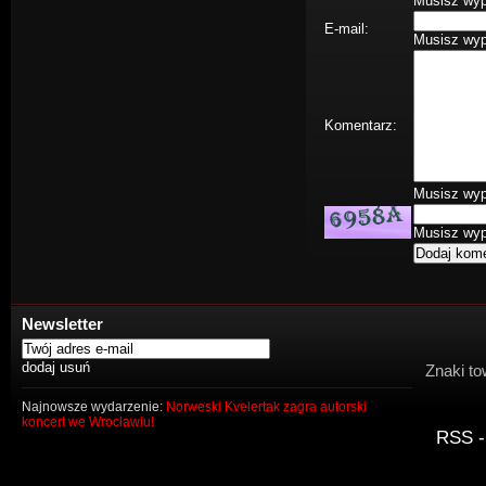
Musisz wype
E-mail:
Musisz wype
Komentarz:
Musisz wype
Musisz wype
Newsletter
Znaki to
Najnowsze wydarzenie:
Norweski Kvelertak zagra autorski
koncert we Wrocławiu!
RSS -