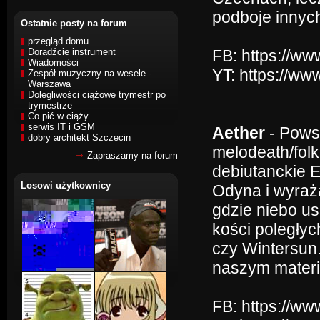
podboje innych
Ostatnie posty na forum
przegląd domu
Doradźcie instrument
FB: https://w
Wiadomości
YT: https://
Zespół muzyczny na wesele -
Warszawa
Dolegliwości ciążowe trymestr po
trymestrze
Co pić w ciąży
serwis IT i GSM
Aether
- Powst
dobry architekt Szczecin
melodeath/folk
Zapraszamy na forum
debiutanckie E
Losowi użytkownicy
Odyna i wyraż
gdzie niebo us
kości poległyc
czy Wintersun. 
naszym materi
FB: https://w