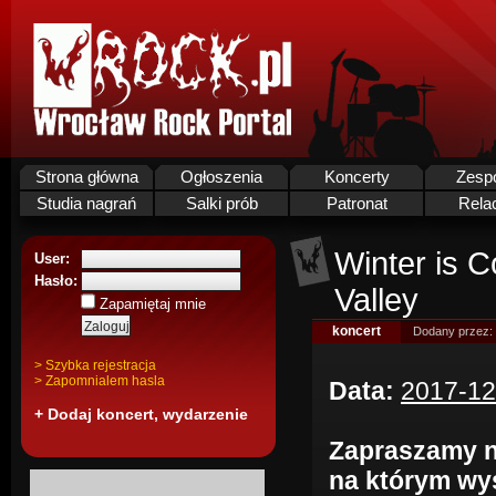
Strona główna
Ogłoszenia
Koncerty
Zesp
Studia nagrań
Salki prób
Patronat
Rela
Winter is 
User:
Hasło:
Valley
Zapamiętaj mnie
koncert
Dodany przez:
> Szybka rejestracja
> Zapomnialem hasla
Data:
2017-12
+ Dodaj koncert, wydarzenie
Zapraszamy n
na którym wys