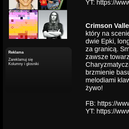
YT: https://
Crimson Vall
który na sceni
dwie Epki, lon
za granicą. Sm
Reklama
zawsze towarz
Zareklamuj się
Charyzmatyczny
Kolumny i glosniki
brzmienie bas
melodiami klaw
żywo!
FB: https://w
YT: https://