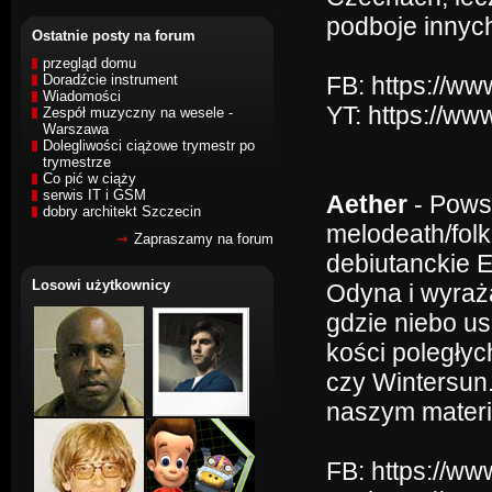
podboje innych
Ostatnie posty na forum
przegląd domu
Doradźcie instrument
FB: https://w
Wiadomości
YT: https://
Zespół muzyczny na wesele -
Warszawa
Dolegliwości ciążowe trymestr po
trymestrze
Co pić w ciąży
serwis IT i GSM
Aether
- Powst
dobry architekt Szczecin
melodeath/folk
Zapraszamy na forum
debiutanckie E
Losowi użytkownicy
Odyna i wyraż
gdzie niebo us
kości poległyc
czy Wintersun. 
naszym materi
FB: https://w