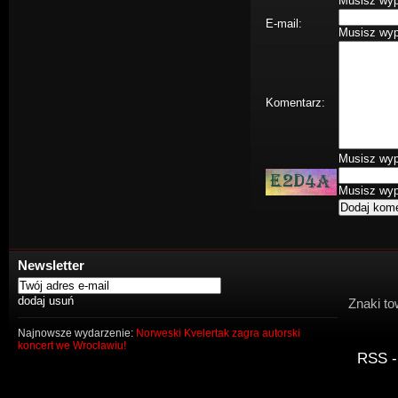
Musisz wype
E-mail:
Musisz wype
Komentarz:
Musisz wype
Musisz wype
Newsletter
Znaki to
Najnowsze wydarzenie:
Norweski Kvelertak zagra autorski
koncert we Wrocławiu!
RSS -