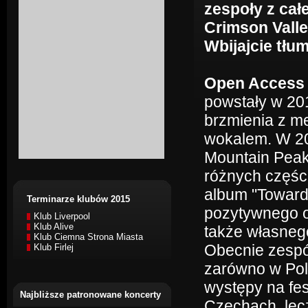
zespoły z cał
Crimson Valle
Wbijajcie tłu
Open Access
powstały w 201
brzmienia z m
wokalem. W 20
Mountain Peak"
różnych części
album "Toward
Terminarze klubów 2015
pozytywnego od
Klub Liverpool
Klub Alive
także własneg
Klub Ciemna Strona Miasta
Obecnie zespół
Klub Firlej
zarówno w Pols
występy na fe
Najbliższe patronowane koncerty
Czechach, lecz