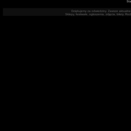
Sta
Dziękujemy za odwiedziny. Zawsze aktualne 
Sklepy, festiwale, ogłoszenia, zdjęcia, bilety. R