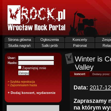
Strona główna
Ogłoszenia
Koncerty
Zesp
Studia nagrań
Salki prób
Patronat
Rela
Winter is 
User:
Hasło:
Valley
Zapamiętaj mnie
koncert
Dodany przez:
> Szybka rejestracja
> Zapomnialem hasla
Data:
2017-12
+ Dodaj koncert, wydarzenie
Zapraszamy n
na którym wys