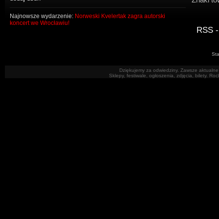
Najnowsze wydarzenie:
Norweski Kvelertak zagra autorski
koncert we Wrocławiu!
RSS -
Sta
Dziękujemy za odwiedziny. Zawsze aktualne 
Sklepy, festiwale, ogłoszenia, zdjęcia, bilety. R