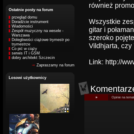
również promo
Ostatnie posty na forum
przegląd domu
Wszystkie zesp
Doradźcie instrument
Wiadomości
gitar i połama
Zespół muzyczny na wesele -
Warszawa
szeroko pojęt
Dolegliwości ciążowe trymestr po
trymestrze
Vildhjarta, czy 
Co pić w ciąży
serwis IT i GSM
dobry architekt Szczecin
Link:
http://w
Zapraszamy na forum
Losowi użytkownicy
Komentarz
»
Opinie na tema