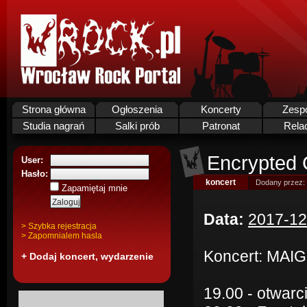
Strona główna
Ogłoszenia
Koncerty
Zesp
Studia nagrań
Salki prób
Patronat
Rela
Encrypted C
User:
Hasło:
koncert
Dodany przez:
Zapamiętaj mnie
Data:
2017-12
> Szybka rejestracja
> Zapomnialem hasla
Koncert: MAIG
+ Dodaj koncert, wydarzenie
19.00 - otwarc