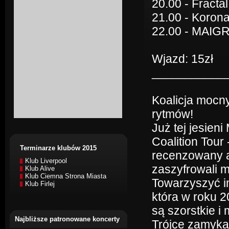
20.00 - Fractal
21.00 - Korona
22.00 - MAIG
Wjazd: 15zł
___________
Koalicja mocn
rytmów!
Już tej jesien
Coalition Tour
Terminarze klubów 2015
recenzowany a
Klub Liverpool
zaszyfrowali m
Klub Alive
Klub Ciemna Strona Miasta
Towarzyszyć im
Klub Firlej
która w roku 2
są szorstkie 
Najbliższe patronowane koncerty
Trójce zamyka