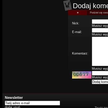
Dodaj kome
»
Podziel się swoj
Nick:
Musisz wype
E-mail:
Musisz wype
Komentarz:
Musisz wype
Musisz wype
Newsletter
Znaki to