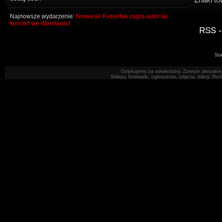
Najnowsze wydarzenie:
Norweski Kvelertak zagra autorski
koncert we Wrocławiu!
RSS -
Sta
Dziękujemy za odwiedziny. Zawsze aktualne 
Sklepy, festiwale, ogłoszenia, zdjęcia, bilety. R