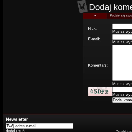
Dodaj kome
»
Podziel się swoj
Nick:
Musisz wype
E-mail:
Musisz wype
Komentarz:
Musisz wype
Musisz wype
Newsletter
Znaki to