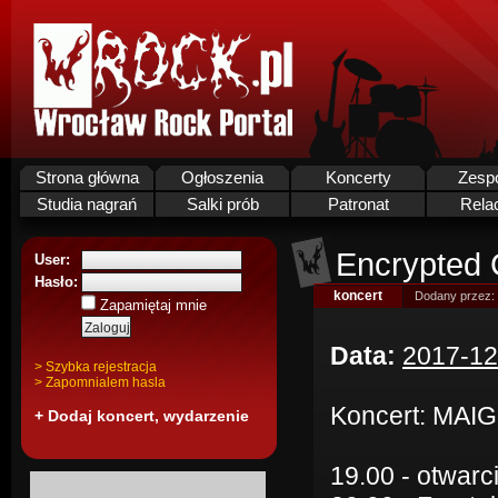
Strona główna
Ogłoszenia
Koncerty
Zesp
Studia nagrań
Salki prób
Patronat
Rela
Encrypted C
User:
Hasło:
koncert
Dodany przez:
Zapamiętaj mnie
Data:
2017-12
> Szybka rejestracja
> Zapomnialem hasla
Koncert: MAIG
+ Dodaj koncert, wydarzenie
19.00 - otwarc