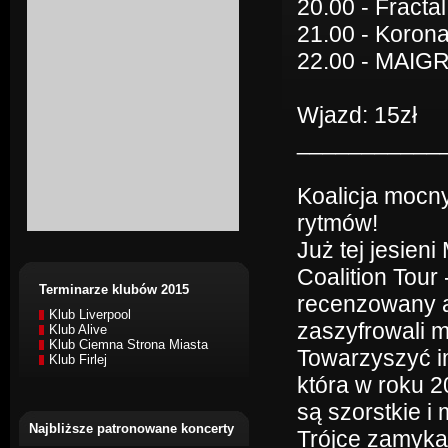
20.00 - Fractal
21.00 - Korona
22.00 - MAIG
Wjazd: 15zł
___________
Koalicja mocn
rytmów!
Już tej jesien
Coalition Tour
Terminarze klubów 2015
recenzowany a
Klub Liverpool
zaszyfrowali m
Klub Alive
Klub Ciemna Strona Miasta
Towarzyszyć im
Klub Firlej
która w roku 2
są szorstkie 
Najbliższe patronowane koncerty
Trójce zamyka