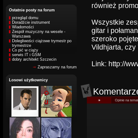
również promo
Ostatnie posty na forum
przegląd domu
Wszystkie zesp
Doradźcie instrument
Wiadomości
gitar i połama
Zespół muzyczny na wesele -
Warszawa
szeroko pojęt
Dolegliwości ciążowe trymestr po
trymestrze
Vildhjarta, czy 
Co pić w ciąży
serwis IT i GSM
dobry architekt Szczecin
Link:
http://w
Zapraszamy na forum
Losowi użytkownicy
Komentarz
»
Opinie na tema