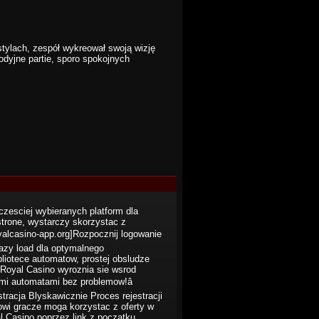
stylach, zespół wykreował swoją wizję
odyjne partie, sporo spokojnych
jczesciej wybieranych platform dla
strone, wystarczy skorzystac z
oyalcasino-app.org]Rozpocznij logowanie
lazy load dla optymalnego
ibliotece automatow, prostej obsludze
 Royal Casino wyroznia sie wsrod
ymi automatami bez problemow!â
tracja Blyskawicznie Proces rejestracji
owi gracze moga korzystac z oferty w
l Casino poprzez link z poczatku