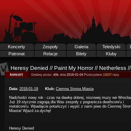
Koncerty
Zespoły
Galeria
Teledyski
Patronat
Relacje
Bilety
Kluby
Heresy Denied // Paint My Horror // Netherless /
koncert
Dodany przez:
d0ti
, dnia
2018-01-04
Przeczytano
19207
razy.
Data:
2018-01-19
Klub:
Ciemna Strona Miasta
Nadchodzi nowy rok - czas na dawkę dobrej, niszowej muzy we Wrocła
Już 19 stycznie zagrają dla Was zespoły z pogranicza deathcore'u i
metalcore'u. Wpadajcie potańczyć i wypić z nami piwo do Ciemnej Stro
Miasta! Wjazd za dychę!
Heresy Denied