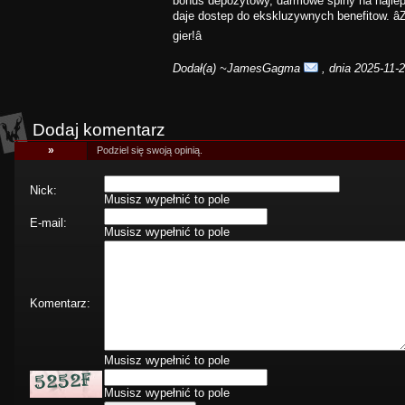
bonus depozytowy, darmowe spiny na najlep
daje dostep do ekskluzywnych benefitow. â
gier!â
Dodał(a)
~JamesGagma
, dnia 2025-11-
Dodaj komentarz
»
Podziel się swoją opinią.
Nick:
Musisz wypełnić to pole
E-mail:
Musisz wypełnić to pole
Komentarz:
Musisz wypełnić to pole
Musisz wypełnić to pole