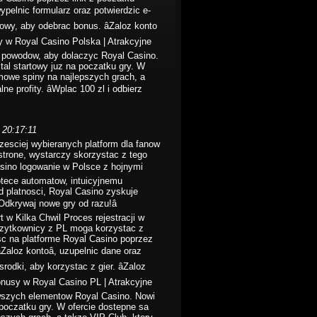
 wypelnic formularz oraz potwierdzic e-
owy, aby odebrac bonus. âZaloz konto
sy w Royal Casino Polska | Atrakcyjne
h powodow, aby dolaczyc Royal Casino.
tal startowy juz na poczatku gry. W
mowe spiny na najlepszych grach, a
e profity. âWplac 100 zl i odbierz
 20:17:11
zesciej wybieranych platform dla fanow
strone, wystarczy skorzystac z tego
asino logowanie w Polsce z hojnymi
otece automatow, intuicyjnemu
od platnosci, Royal Casino zyskuje
Odkrywaj nowe gry od razu!â
 w Kilka Chwil Proces rejestracji w
 uzytkownicy z PL moga korzystac z
sc na platforme Royal Casino poprzez
Zaloz kontoâ, uzupelnic dane oraz
dki, aby korzystac z gier. âZaloz
 Bonusy w Royal Casino PL | Atrakcyjne
awszych elementow Royal Casino. Nowi
 poczatku gry. W ofercie dostepne sa