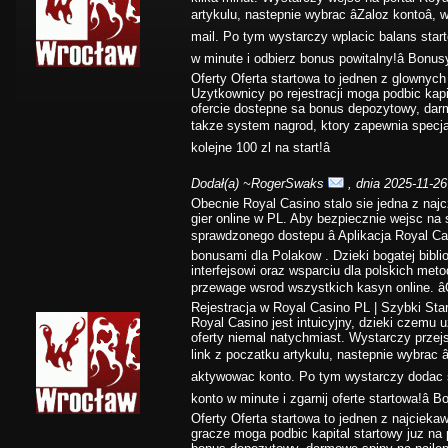
artykulu, nastepnie wybrac âZaloz kontoâ,
mail. Po tym wystarczy wplacic balans start
w minute i odbierz bonus powitalny!â Bonu
Oferty Oferta startowa to jednen z glownyc
Uzytkownicy po rejestracji moga podbic kapi
ofercie dostepne sa bonus depozytowy, dar
takze system nagrod, ktory zapewnia specjaln
kolejne 100 zl na start!â
Dodał(a)
~RogerSwaks
, dnia 2025-11-26
Obecnie Royal Casino stalo sie jedna z najc
gier online w PL. Aby bezpiecznie wejsc na 
sprawdzonego dostepu â Aplikacja Royal C
bonusami dla Polakow . Dzieki bogatej bibli
interfejsowi oraz wsparciu dla polskich met
przewage wsrod wszystkich kasyn online. â
Rejestracja w Royal Casino PL | Szybki Start
Royal Casino jest intuicyjny, dzieki czemu
oferty niemal natychmiast. Wystarczy przej
link z poczatku artykulu, nastepnie wybrac â
aktywowac konto. Po tym wystarczy dodac sro
konto w minute i zgarnij oferte startowa!â
Oferty Oferta startowa to jednen z najciek
gracze moga podbic kapital startowy juz na