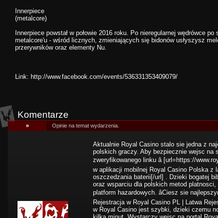
Innerpiece
(metalcore)
Innerpiece powstał w połowie 2016 roku. Po nieregularnej wędrówce po 
metalcore'u - wśród licznych, zmieniających się bidonów usłyszysz mel
przerywników oraz elementy Nu.
Link:
http://www.facebook.com/events/536331353409079/
Komentarze
»
Opinie na temat wydarzenia.
Aktualnie Royal Casino stalo sie jedna z na
polskich graczy. Aby bezpiecznie wejsc na 
zweryfikowanego linku â [url=https://www.r
w aplikacji mobilnej Royal Casino Polska z 
oszczedzania baterii[/url] . Dzieki bogatej b
oraz wsparciu dla polskich metod platnosci,
platform hazardowych. âCiesz sie najlepsz
Rejestracja w Royal Casino PL | Latwa Rejes
w Royal Casino jest szybki, dzieki czemu n
kilka minut. Wystarczy wejsc na portal Roya