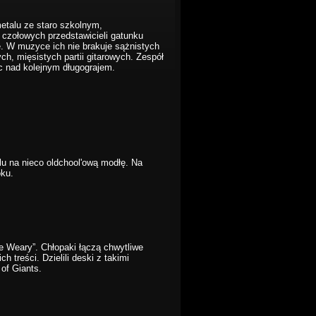
etalu ze staro szkolnym,
czołowych przedstawicieli gatunku
ę. W muzyce ich nie brakuje sążnistych
h, mięsistych partii gitarowych. Zespół
ac nad kolejnym długograjem.
lu na nieco oldchool'ową modłę. Na
oku.
e Weary”. Chłopaki łączą chwytliwe
 treści. Dzielili deski z takimi
of Giants.