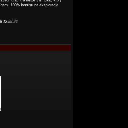
szych grach, a takze VIP Club, ktory
Zgarnij 100% bonusu na eksploracje
28 12:58:36