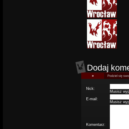
Dodaj kome
»
Podziel się swoj
Nick:
Musisz wype
E-mail:
Musisz wype
Komentarz: