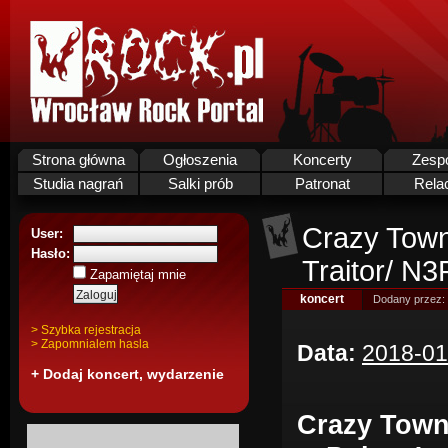
Strona główna
Ogłoszenia
Koncerty
Zesp
Studia nagrań
Salki prób
Patronat
Rela
Crazy Town
User:
Hasło:
Traitor/ N
Zapamiętaj mnie
koncert
Dodany przez:
> Szybka rejestracja
> Zapomnialem hasla
Data:
2018-01
+ Dodaj koncert, wydarzenie
Crazy Town