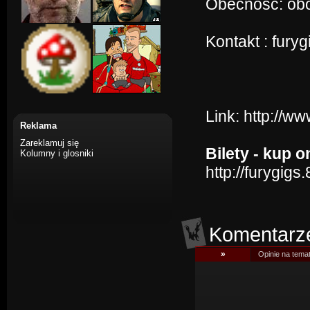
Obecność: ob
Kontakt : fur
Link:
http://w
Reklama
Zareklamuj się
Bilety - kup o
Kolumny i glosniki
http://furygi
Komentarz
»
Opinie na tema