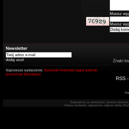
Musisz wype
Musisz wype
Newsletter
Znaki to
Najnowsze wydarzenie:
Norweski Kvelertak zagra autorski
koncert we Wrocławiu!
RSS -
Sta
Dziękujemy za odwiedziny. Zawsze aktualne 
Sklepy, festiwale, ogłoszenia, zdjęcia, bilety. R