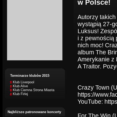
w Polsce!
Autorzy takich 
wystąpią 27-g
Luksus! Zespó
i z pewnością
nich moc! Cra
album The Bri
Amerykanie z 
A Traitor. Poz
Terminarze klubów 2015
Klub Liverpool
Klub Alive
Crazy Town (
Klub Ciemna Strona Miasta
https://www.fa
Klub Firlej
YouTube: htt
Najbliższe patronowane koncerty
For The Win (