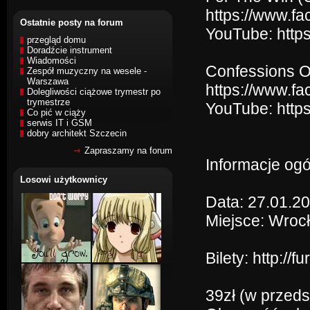
https://www.f
Ostatnie posty na forum
YouTube: http
przegląd domu
Doradźcie instrument
Wiadomości
Confessions Of
Zespół muzyczny na wesele -
Warszawa
https://www.fa
Dolegliwości ciążowe trymestr po
trymestrze
YouTube: htt
Co pić w ciąży
serwis IT i GSM
dobry architekt Szczecin
Zapraszamy na forum
Informacje ogó
Losowi użytkownicy
Data: 27.01.2
Miejsce: Wroc
Bilety: http://
39zł (w przeds