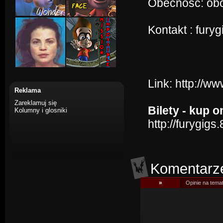
Obecność: ob
Kontakt : fur
Link:
http://w
Reklama
Zareklamuj się
Bilety - kup o
Kolumny i glosniki
http://furygi
Komentarz
»
Opinie na tema