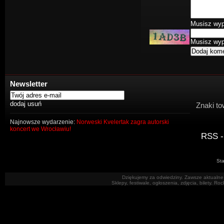
Musisz wype
Musisz wype
Newsletter
Znaki to
Najnowsze wydarzenie:
Norweski Kvelertak zagra autorski
koncert we Wrocławiu!
RSS -
Sta
Dziękujemy za odwiedziny. Zawsze aktualne 
Sklepy, festiwale, ogłoszenia, zdjęcia, bilety. R