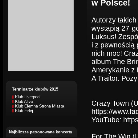
w Polsce!
Autorzy takich 
wystąpią 27-g
Luksus! Zespó
i z pewnością
nich moc! Cra
album The Bri
Amerykanie z 
A Traitor. Poz
Terminarze klubów 2015
Klub Liverpool
Klub Alive
Crazy Town (
Klub Ciemna Strona Miasta
https://www.fa
Klub Firlej
YouTube: htt
Najbliższe patronowane koncerty
For The Win (