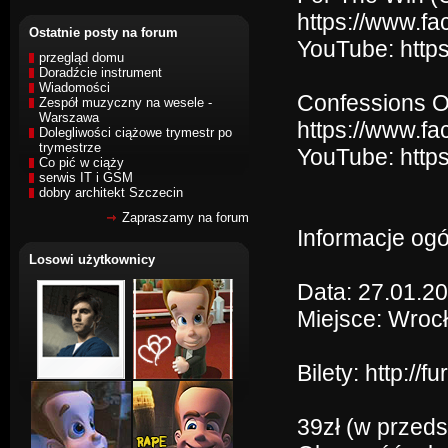
https://www.f
Ostatnie posty na forum
YouTube: http
przegląd domu
Doradźcie instrument
Wiadomości
Confessions Of
Zespół muzyczny na wesele -
Warszawa
https://www.fa
Dolegliwości ciążowe trymestr po
trymestrze
YouTube: htt
Co pić w ciąży
serwis IT i GSM
dobry architekt Szczecin
Zapraszamy na forum
Informacje ogó
Losowi użytkownicy
Data: 27.01.2
Miejsce: Wroc
Bilety: http://
39zł (w przeds