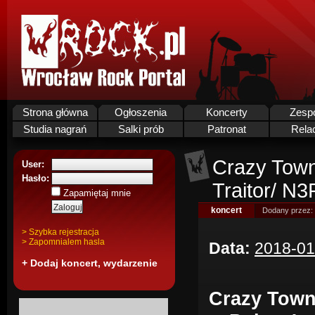
Strona główna
Ogłoszenia
Koncerty
Zesp
Studia nagrań
Salki prób
Patronat
Rela
Crazy Town
User:
Hasło:
Traitor/ N
Zapamiętaj mnie
koncert
Dodany przez:
> Szybka rejestracja
> Zapomnialem hasla
Data:
2018-01
+ Dodaj koncert, wydarzenie
Crazy Town