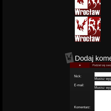
Dodaj kome
»
Podziel się swoj
Nick:
Musisz wype
E-mail:
Musisz wype
Komentarz: