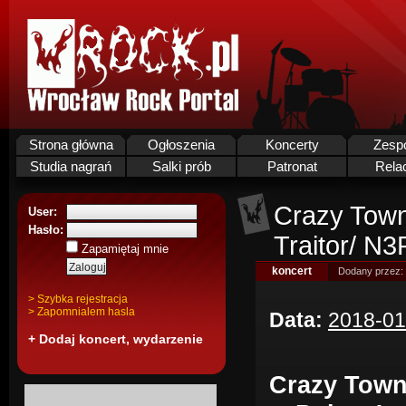
Strona główna
Ogłoszenia
Koncerty
Zesp
Studia nagrań
Salki prób
Patronat
Rela
Crazy Town
User:
Hasło:
Traitor/ N
Zapamiętaj mnie
koncert
Dodany przez:
> Szybka rejestracja
> Zapomnialem hasla
Data:
2018-01
+ Dodaj koncert, wydarzenie
Crazy Town