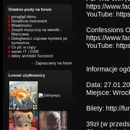
https://www.f
Ostatnie posty na forum
YouTube: http
przegląd domu
Doradźcie instrument
Wiadomości
Confessions Of
Zespół muzyczny na wesele -
Warszawa
https://www.fa
Dolegliwości ciążowe trymestr po
trymestrze
YouTube: htt
Co pić w ciąży
serwis IT i GSM
dobry architekt Szczecin
Zapraszamy na forum
Informacje ogó
Losowi użytkownicy
Data: 27.01.2
Miejsce: Wroc
Bilety: http://
39zł (w przeds