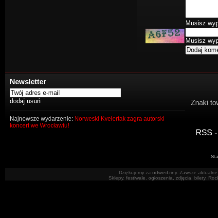
Musisz wype
Musisz wype
Newsletter
Znaki to
Najnowsze wydarzenie:
Norweski Kvelertak zagra autorski
koncert we Wrocławiu!
RSS -
Sta
Dziękujemy za odwiedziny. Zawsze aktualne 
Sklepy, festiwale, ogłoszenia, zdjęcia, bilety. R