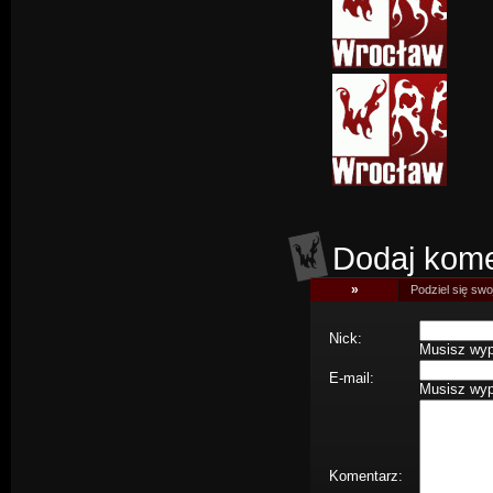
Dodaj kome
»
Podziel się swoj
Nick:
Musisz wype
E-mail:
Musisz wype
Komentarz: