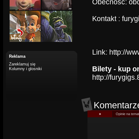
Obecność: ob
Kontakt : fur
Link:
http://w
Reklama
Zareklamuj się
Bilety - kup o
Kolumny i glosniki
http://furygi
Komentarz
»
Opinie na tema