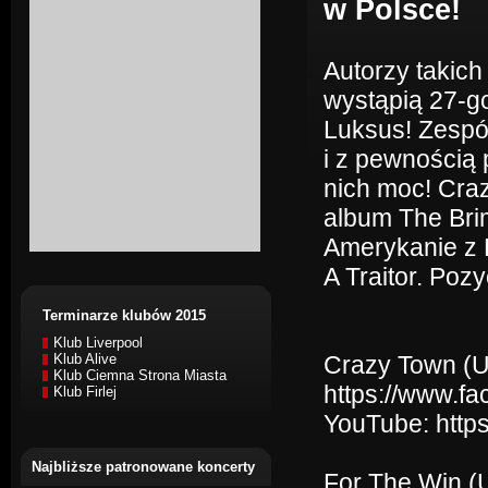
w Polsce!
Autorzy takich 
wystąpią 27-g
Luksus! Zespó
i z pewnością
nich moc! Cra
album The Bri
Amerykanie z 
A Traitor. Poz
Terminarze klubów 2015
Klub Liverpool
Klub Alive
Crazy Town (
Klub Ciemna Strona Miasta
https://www.fa
Klub Firlej
YouTube: htt
Najbliższe patronowane koncerty
For The Win (