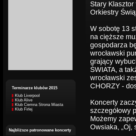
Stary Klasztor
Orkiestry Świ
W sobotę 13 st
na cięższe mu
gospodarza bę
wrocławski pu
grający wybuc
ŚWIATA, a tak
wrocławski z
CHORZY - dosk
Terminarze klubów 2015
Klub Liverpool
Klub Alive
Koncerty zacz
Klub Ciemna Strona Miasta
szczegółowy p
Klub Firlej
Możemy zapewn
Owsiaka, „Oj, 
Najbliższe patronowane koncerty