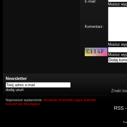
E-mail:
Musisz wype
Komentarz:
Musisz wype
Musisz wype
Newsletter
Znaki to
Najnowsze wydarzenie:
Norweski Kvelertak zagra autorski
koncert we Wrocławiu!
RSS -
Sta