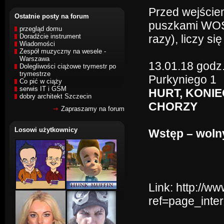
Przed wejście
Ostatnie posty na forum
puszkami WOŚP 
przegląd domu
Doradźcie instrument
razy), liczy si
Wiadomości
Zespół muzyczny na wesele -
Warszawa
13.01.18 godz.
Dolegliwości ciążowe trymestr po
trymestrze
Purkyniego 1
Co pić w ciąży
serwis IT i GSM
HURT, KONIE
dobry architekt Szczecin
CHORZY
Zapraszamy na forum
Losowi użytkownicy
Wstęp – woln
Link:
http://w
ref=page_inter