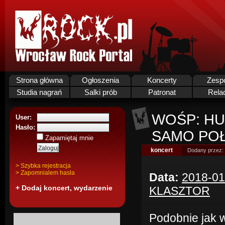
Strona główna
Ogłoszenia
Koncerty
Zesp
Studia nagrań
Salki prób
Patronat
Rela
WOŚP: HU
User:
Hasło:
SAMO POŁ
Zapamiętaj mnie
koncert
Dodany przez:
> Szybka rejestracja
> Zapomnialem hasla
Data:
2018-01
+ Dodaj koncert, wydarzenie
KLASZTOR
Podobnie jak 