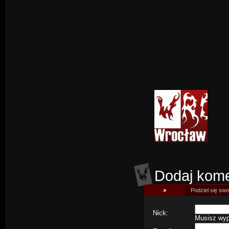
Dodaj kome
»
Podziel się swoj
Nick:
Musisz wype