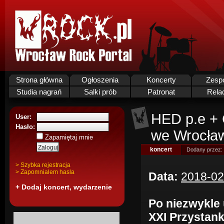
Strona główna
Ogłoszenia
Koncerty
Zesp
Studia nagrań
Salki prób
Patronat
Rela
HED p.e + 
User:
Hasło:
we Wrocław
Zapamiętaj mnie
koncert
Dodany przez:
> Szybka rejestracja
> Zapomnialem hasla
Data:
2018-02
+ Dodaj koncert, wydarzenie
Po niezwykle
XXI Przystan