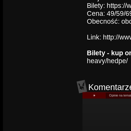
Bilety: https:
Cena: 49/59/69
Obecność: ob
Link:
http://w
Bilety - kup o
heavy/hedpe/
Komentarz
»
Opinie na tema