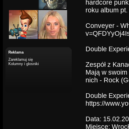
hardcore punk
roku album pt.
Conveyer - Wh
v=QFDYyOj4I
Double Experi
Reklama
Zareklamuj się
Zespół z Kanad
Kolumny i glosniki
Mają w swoim d
nich - Rock (G
Double Experi
https://www.
Data: 15.02.2
Miejsce: Wrocł