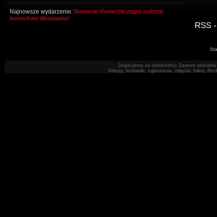
Najnowsze wydarzenie:
Norweski Kvelertak zagra autorski
koncert we Wrocławiu!
RSS -
Sta
Dziękujemy za odwiedziny. Zawsze aktualne 
Sklepy, festiwale, ogłoszenia, zdjęcia, bilety. R