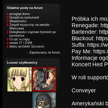
Ostatnie posty na forum
przegląd domu
Doradźcie instrument
Próbka ich moż
Wiadomości
Renegade: ht
Zespół muzyczny na wesele -
Warszawa
Bartender: h
Dolegliwości ciążowe trymestr po
trymestrze
Blackout: htt
Co pić w ciąży
serwis IT i GSM
Suffa: https:
dobry architekt Szczecin
Pay Me: http
Zapraszamy na forum
Informacje ogó
Losowi użytkownicy
Koncert Hed P
W roli support
Conveyer
Amerykański b