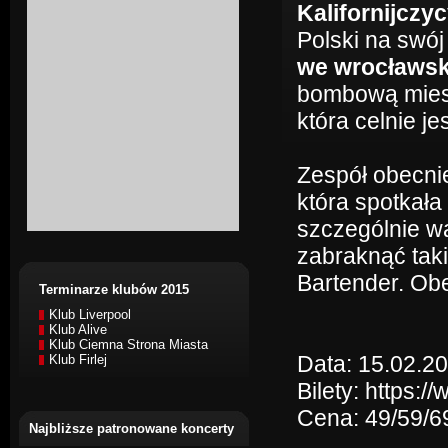
Kalifornijczy
Polski na swój
we wrocławski
bombową miesz
która celnie j
Zespół obecni
która spotkała
szczególnie w
zabraknąć tak
Bartender. Ob
Terminarze klubów 2015
Klub Liverpool
Klub Alive
Klub Ciemna Strona Miasta
Data: 15.02.20
Klub Firlej
Bilety: https:
Cena: 49/59/69
Najbliższe patronowane koncerty