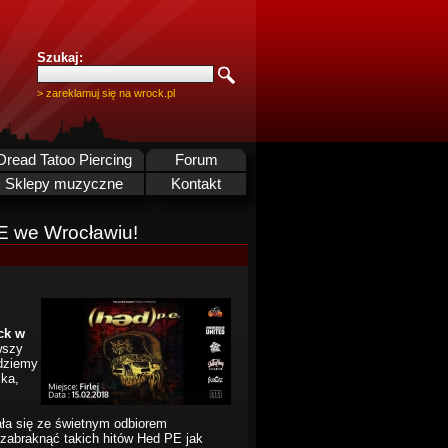
Szukaj:
> zareklamuj się na wrock.pl
Dread Tatoo Piercing
Forum
Sklepy muzyczne
Kontakt
E we Wrocławiu!
ck w
wszy
dziemy
cka,
ała się ze świetnym odbiorem
 zabraknąć takich hitów Hed PE jak