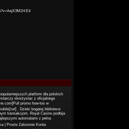
tch?v=AejX3M1H-E4
popularniejszych platform dla polskich
starczy skorzystac z oficjalnego
rtune.com]Pull promo how-tos w
le[/url] . Dzieki bogatej bibliotece
nym transakcjom, Royal Casino podbija
najlepszymi automatami z pelna
ka | Proste Zalozenie Konta