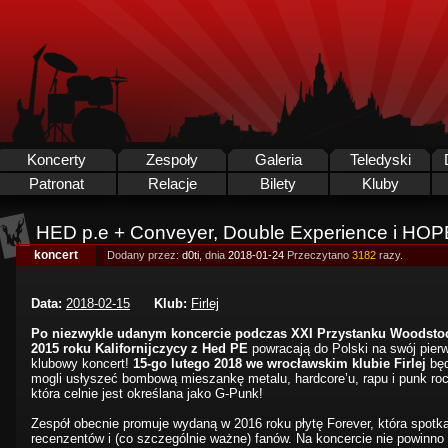
Koncerty
Zespoły
Galeria
Teledyski
Patronat
Relacje
Bilety
Kluby
HED p.e + Conveyer, Double Experience i HOP
koncert
Dodany przez:
d0ti
, dnia
2018-01-24
Przeczytano
3182
razy.
Data:
2018-02-15
Klub:
Firlej
Po niezwykle udanym koncercie podczas XXI Przystanku Woodsto
2015 roku Kalifornijczycy z Hed PE
powracają do Polski na swój pier
klubowy koncert!
15-go lutego 2018 we wrocławskim klubie Firlej
bę
mogli usłyszeć bombową mieszankę metalu, hardcore’u, rapu i punk ro
która celnie jest określana jako G-Punk!
Zespół obecnie promuje wydaną w 2016 roku płytę Forever, która spotk
recenzentów i (co szczególnie ważne) fanów. Na koncercie nie powinno