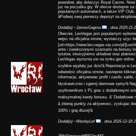
powodow, aby dolaczyc Royal Casino. Nowi 
juz na poczatku gry. W ofercie dostepne sa
popularnych automatach, a takze VIP Club, k
âPodwoj swoj pierwszy depozyt na eksploracj
Dodał(a)
~JamesGagma
, dnia 2025-11-
Obecnie, LeoVegas jest popularnym wybore
wejsc na oficjalna strone, wystarczy uzyc be
[url=https://www.leo-vegas-vip.com/pl/]Leo
ante i zwiekszonymi szansami na bonusy lo
tytulow, intuicyjnemu ukladowi oraz platno
LeoVegas wyroznia sie na rynku gier online. 
szybkie wyplaty juz dzis!â Rejestracja w 
odwiedzic oficjalna strone, nastepnie klikna
informacje, aktywowac profil i zasilic saldo,
blyskawicznie i zgarnij darmowe spiny!â N
uzytkownikom z PL grac z dodatkowymi srod
maksymalnej kwoty bonusu. â˘ Dodatkowe ru
â zbieraj punkty za aktywnosc, zyskujac do
100% i graj dluzej!â
Dodał(a)
~WesleyLef
, dnia 2025-12-18 2
JfHzSmwxvurHPFQovMY