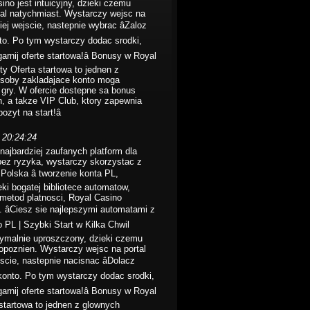
ino jest intuicyjny, dzieki czemu
al natychmiast. Wystarczy wejsc na
j wejscie, nastepnie wybrac âZaloz
nto. Po tym wystarczy dodac srodki,
arnij oferte startowa!â Bonusy w Royal
ty Oferta startowa to jednen z
soby zakladajace konto moga
 gry. W ofercie dostepne sa bonus
h, a takze VIP Club, ktory zapewnia
ozyt na start!â
 20:24:24
najbardziej zaufanych platform dla
bez ryzyka, wystarczy skorzystac z
Polska â tworzenie konta PL,
eki bogatej bibliotece automatow,
 metod platnosci, Royal Casino
 âCiesz sie najlepszymi automatami z
o PL | Szybki Start w Kilka Chwil
symalnie uproszczony, dzieki czemu
opoznien. Wystarczy wejsc na portal
cie, nastepnie nacisnac âDolacz
 konto. Po tym wystarczy dodac srodki,
arnij oferte startowa!â Bonusy w Royal
startowa to jednen z glownych