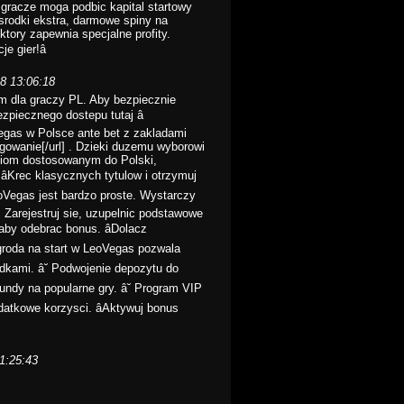
gracze moga podbic kapital startowy
 srodki ekstra, darmowe spiny na
tory zapewnia specjalne profity.
e gier!â
28 13:06:18
m dla graczy PL. Aby bezpiecznie
zpiecznego dostepu tutaj â
Vegas w Polsce ante bet z zakladami
gowanie[/url] . Dzieki duzemu wyborowi
sciom dostosowanym do Polski,
âKrec klasycznych tytulow i otrzymuj
LeoVegas jest bardzo proste. Wystarczy
c Zarejestruj sie, uzupelnic podstawowe
 aby odebrac bonus. âDolacz
agroda na start w LeoVegas pozwala
kami. â˘ Podwojenie depozytu do
ndy na popularne gry. â˘ Program VIP
datkowe korzysci. âAktywuj bonus
1:25:43