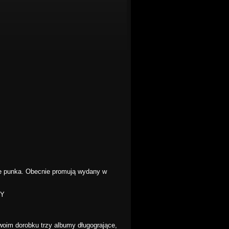
re punka. Obecnie promują wydany w
sY
woim dorobku trzy albumy długogrające,