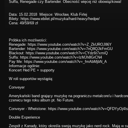
Suffa, Renegade czy Bartender. Obecność więcej niż obowiązkowa!
Data: 15.02.2018 Miejsce: Wrocław, Klub Firlej
Bilety: https://www.ebilet.pl/muzyka/hard-heavy/hedpe/
Cena: 49/59/69 zł
Próbka ich możliwości:
Renegade: https://www.youtube.com/watch?v=Z_ZkUROJ86Y
Bartender: https://www.youtube.com/watch?v=7nQ8QJkFmGU
Blackout: https://www.youtube.com/watch?v=CYdz6t7xmiQ
Suffa: https://www.youtube.com/watch?v=lzMJh8GrCN4
Pay Me: https://www.youtube.com/watch?v=_fmAbMjbN_A
Informacje ogólnie:
Koncert Hed PE + supporty
W roli supportów wystąpią:
Conveyer
Amerykański band grający muzykę na pograniczu metalcore'u i hardco
czerwcu tego roku album pt. No Future.
Conveyer - Whetstone: https://www.youtube.com/watch?v=QFDYyOj4I
Double Experience
Zespół z Kanady, który określa swoją muzykę jako nerd rock. Mają w s