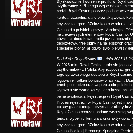
Blyskawicznie Tworzenie profilu w Royal Cas
uzytkownicy z PL moga wejsc do akcji niem
portal Royal Casino poprzez podane wczesnie
kontoâ, uzupelnic dane oraz aktywowac ko
aby zaczac grac. âZaloz konto w minute i zg
Casino dla polskich graczy | Atrakcyjne Ofer
najciekawszych elementow Royal Casino. O
otrzymac dodatkowe srodki juz na poczatku
depozytowy, free spiny na najlepszych grac
specjalne profity. âPodwoj swoj pierwszy dep
Dodał(a)
~RogerSwaks
, dnia 2025-11-26
W 2025 roku Royal Casino stalo sie jedna z 
uzytkownikow z Polski. Aby rozpoczac gre 
tego sprawdzonego dostepu â Royal Casino 
logowanie i odbior bonusow w aplikacji . Dzi
prostej obsludze oraz wsparciu dla polskich
wyroznia sie wsrod wszystkich kasyn online.
pelna swoboda!â Rejestracja w Royal Casin
Proces rejestracji w Royal Casino jest mak
polscy gracze moga korzystac z oferty bez 
Royal Casino poprzez podane wczesniej wejs
terazâ, wypelnic formularz oraz aktywowac
aby zaczac grac. âZaloz konto w minute i zg
Casino Polska | Promocje Specjalne Oferta 