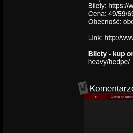
Bilety: https:
Cena: 49/59/69
Obecność: ob
Link:
http://w
Bilety - kup o
heavy/hedpe/
Komentarz
»
Opinie na tema