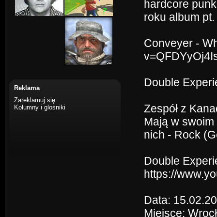
hardcore punk
roku album pt.
Conveyer - Wh
v=QFDYyOj4I
Double Experi
Reklama
Zareklamuj się
Zespół z Kanad
Kolumny i glosniki
Mają w swoim d
nich - Rock (G
Double Experi
https://www.
Data: 15.02.2
Miejsce: Wrocł