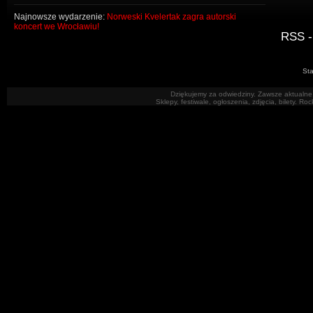
Najnowsze wydarzenie:
Norweski Kvelertak zagra autorski
koncert we Wrocławiu!
RSS -
Sta
Dziękujemy za odwiedziny. Zawsze aktualne 
Sklepy, festiwale, ogłoszenia, zdjęcia, bilety. R