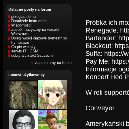
Ostatnie posty na forum
przegląd domu
Doradźcie instrument
Próbka ich moż
Wiadomości
Renegade: ht
Zespół muzyczny na wesele -
Warszawa
Bartender: h
Dolegliwości ciążowe trymestr po
trymestrze
Blackout: htt
Co pić w ciąży
serwis IT i GSM
Suffa: https:
dobry architekt Szczecin
Pay Me: http
Zapraszamy na forum
Informacje ogó
Losowi użytkownicy
Koncert Hed P
W roli support
Conveyer
Amerykański b