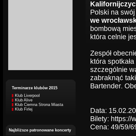
Kalifornijczy
Polski na swój
we wrocławski
bombową miesz
która celnie j
Zespół obecni
która spotkała
szczególnie w
zabraknąć tak
Bartender. Ob
Terminarze klubów 2015
Klub Liverpool
Klub Alive
Klub Ciemna Strona Miasta
Data: 15.02.20
Klub Firlej
Bilety: https:
Cena: 49/59/69
Najbliższe patronowane koncerty