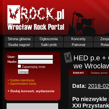
Strona główna
Ogłoszenia
Koncerty
Zesp
Studia nagrań
Salki prób
Patronat
Rela
HED p.e + 
User:
Hasło:
we Wrocław
Zapamiętaj mnie
koncert
Dodany przez:
> Szybka rejestracja
> Zapomnialem hasla
Data:
2018-02
+ Dodaj koncert, wydarzenie
Po niezwykle
XXI Przystan