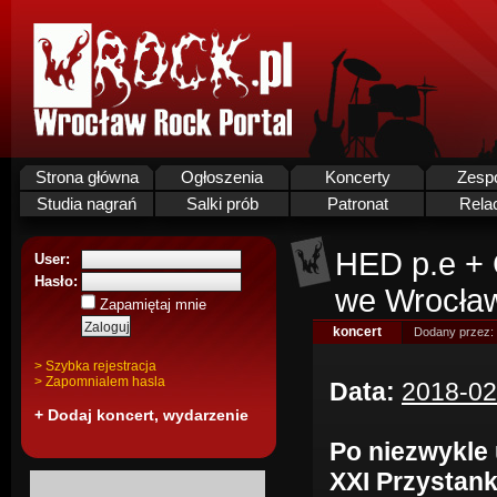
Strona główna
Ogłoszenia
Koncerty
Zesp
Studia nagrań
Salki prób
Patronat
Rela
HED p.e + 
User:
Hasło:
we Wrocław
Zapamiętaj mnie
koncert
Dodany przez:
> Szybka rejestracja
> Zapomnialem hasla
Data:
2018-02
+ Dodaj koncert, wydarzenie
Po niezwykle
XXI Przystan