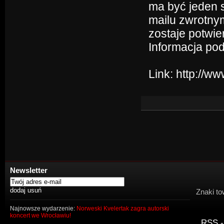
ma być jeden s
mailu zwrotny
zostaje potwi
Informacja p
Link:
http://w
Newsletter
Znaki to
Najnowsze wydarzenie:
Norweski Kvelertak zagra autorski
koncert we Wrocławiu!
RSS -