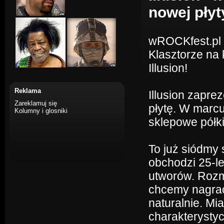
nowej płyt
wROCKfest.pl z
Klasztorze na
Illusion!
Reklama
Illusion zapre
Zareklamuj się
płytę. W marc
Kolumny i glosniki
sklepowe półki
To już siódmy
obchodzi 25-lec
utworów. Rozma
chcemy nagrac
naturalnie. Mia
charakterystyc