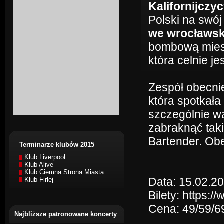
Kalifornijczy
Polski na swój
we wrocławski
bombową miesz
która celnie j
Zespół obecni
która spotkała
szczególnie w
zabraknąć tak
Bartender. Ob
Terminarze klubów 2015
Klub Liverpool
Klub Alive
Klub Ciemna Strona Miasta
Data: 15.02.20
Klub Firlej
Bilety: https:
Cena: 49/59/69
Najbliższe patronowane koncerty