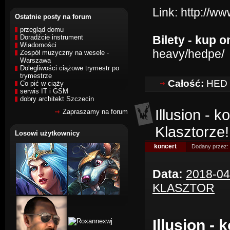
Link:
http://w
Ostatnie posty na forum
przegląd domu
Doradźcie instrument
Bilety - kup o
Wiadomości
heavy/hedpe/
Zespół muzyczny na wesele -
Warszawa
Dolegliwości ciążowe trymestr po
trymestrze
Całość:
HED p
Co pić w ciąży
serwis IT i GSM
dobry architekt Szczecin
Illusion - 
Zapraszamy na forum
Klasztorze!
Losowi użytkownicy
koncert
Dodany przez:
Data:
2018-04
KLASZTOR
Illusion -