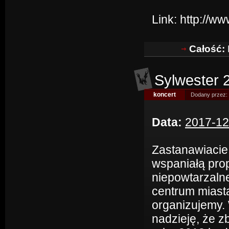
Link:
http://w
Całość:
Sylwester 
koncert
Dodany przez:
Data:
2017-12
Zastanawiacie
wspaniałą pro
niepowtarzaln
centrum miasta
organizujemy.
nadzieję, że z