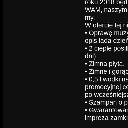
roku 2018 będz
WAM, naszym G
my.
W ofercie tej
• Oprawę muzy
opis lada dzień
• 2 ciepłe pos
dni).
• Zimna płyta.
• Zimne i gorą
• 0,5 l wódki 
promocyjnej c
po wcześniejs
• Szampan o p
• Gwarantowan
impreza zamkni