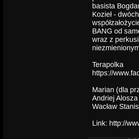
basista Bogda
Kozieł - dwóch
współzałożyci
BANG od sameg
wraz z perkus
niezmienionym
Terapolka
https://www.
Marian (dla pr
Andriej Alosza 
Wacław Stanisł
Link:
http://w