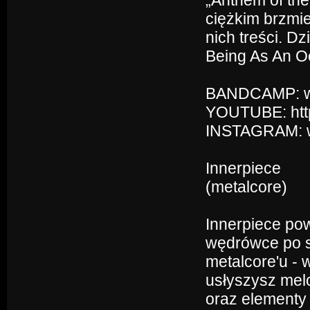
„Anthem of the
ciężkim brzmi
nich treści. Dz
Being As An O
BANDCAMP: w
YOUTUBE: htt
INSTAGRAM: w
Innerpiece
(metalcore)
Innerpiece pow
wędrówce po s
metalcore'u - 
usłyszysz mel
oraz elementy