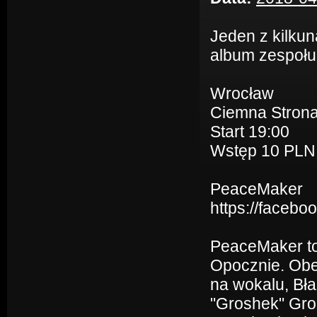
Jeden z kilku
album zespoł
Wrocław
Ciemna Strona
Start 19:00
Wstęp 10 PLN
PeaceMaker
https://faceb
PeaceMaker to
Opocznie. Obe
na wokalu, Bła
"Groshek" Groc