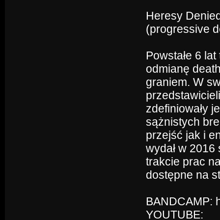
Heresy Denie
(progressive d
Powstałe 6 la
odmianę death
graniem. W sw
przedstawiciel
zdefiniowały 
sążnistych br
przejść jak i e
wydał w 2016 s
trakcie prac n
dostępne na s
BANDCAMP: ht
YOUTUBE: