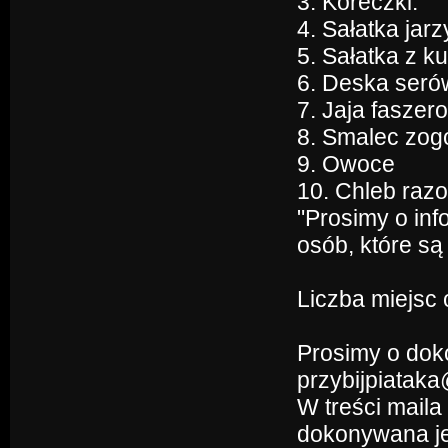
3. Koreczki.
4. Sałatka jar
5. Sałatka z k
6. Deska serów
7. Jaja faszer
8. Smalec zog
9. Owoce
10. Chleb razo
"Prosimy o inf
osób, które s
Liczba miejsc 
Prosimy o dok
przybijpiatak
W treści maila
dokonywana jes