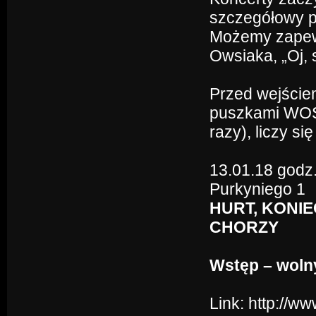
szczegółowy p
Możemy zapewn
Owsiaka, „Oj, 
Przed wejście
puszkami WOŚP 
razy), liczy si
13.01.18 godz.
Purkyniego 1
HURT, KONIE
CHORZY
Wstęp – woln
Link:
http://w