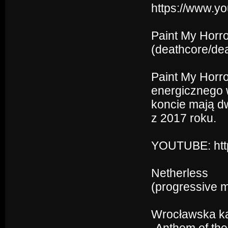
https://www.y
Paint My Horr
(deathcore/dea
Paint My Horr
energicznego 
koncie mają dw
z 2017 roku.
YOUTUBE: htt
Netherless
(progressive m
Wrocławska kap