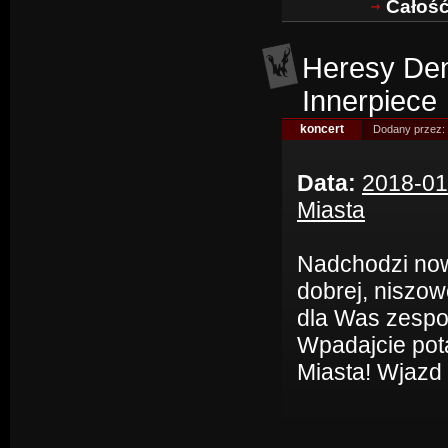
Całość
Heresy Deni
Innerpiece
koncert
Dodany przez:
Data:
2018-01
Miasta
Nadchodzi now
dobrej, niszow
dla Was zespoł
Wpadajcie pot
Miasta! Wjazd