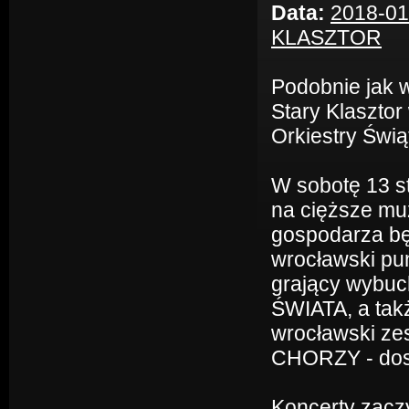
Data:
2018-01
KLASZTOR
Podobnie jak 
Stary Klasztor
Orkiestry Świ
W sobotę 13 st
na cięższe mu
gospodarza bę
wrocławski pu
grający wybuc
ŚWIATA, a tak
wrocławski z
CHORZY - dosk
Koncerty zacz