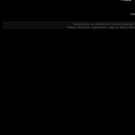
Sta
Dziękujemy za odwiedziny. Zawsze aktualne 
Sklepy, festiwale, ogłoszenia, zdjęcia, bilety. R