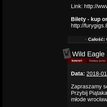
Link:
http://w
Bilety - kup o
http://furygi
Całość:
C
Wild Eagle 
koncert
Dodany przez:
Data:
2018-01
Zapraszamy se
Przybij Piąta
młode wrocław