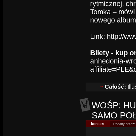
rytmicznej, ch
Tomka – mówi
nowego album
Link:
http://w
Bilety - kup o
anhedonia-wro
affiliate=PLE
Całość:
Ill
WOŚP: HU
SAMO POŁ
koncert
Dodany przez: