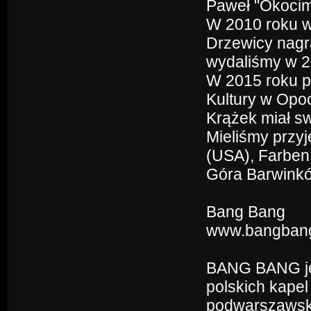
Paweł "Okocim
W 2010 roku w
Drzewicy nagr
wydaliśmy w 2
W 2015 roku p
Kultury w Opo
Krążek miał sw
Mieliśmy przyj
(USA), Farben 
Góra Barwink
Bang Bang
www.bangbang
BANG BANG jes
polskich kape
podwarszawski