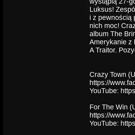
wystąpią 27-g
Luksus! Zespó
i z pewnością
nich moc! Cra
album The Bri
Amerykanie z 
A Traitor. Poz
Crazy Town (
https://www.fa
YouTube: htt
For The Win (
https://www.f
YouTube: http