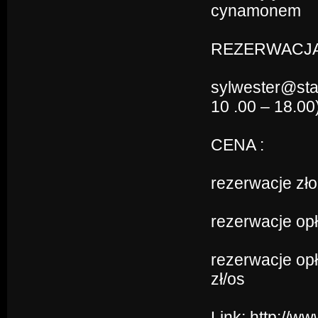
cynamonem
REZERWACJA
sylwester@star
10 .00 – 18.00
CENA :
rezerwacje zło
rezerwacje opł
rezerwacje opł
zł/os
Link:
http://w