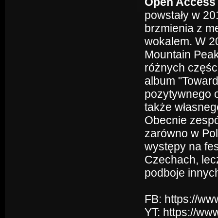
Open Access
powstały w 201
brzmienia z m
wokalem. W 20
Mountain Peak"
różnych części
album "Toward
pozytywnego od
także własneg
Obecnie zespół
zarówno w Pols
występy na fe
Czechach, lecz
podboje innych
FB: https://w
YT: https://