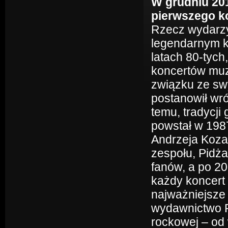
W grudniu 201
pierwszego k
Rzecz wydarzy
legendarnym k
latach 80-tych
koncertów muz
związku ze sw
postanowił wró
temu, tradycji
powstał w 1987
Andrzeja Koza
zespołu, Pidż
fanów, a po 20
każdy koncert
najważniejsze
wydawnictwo Pi
rockowej – od