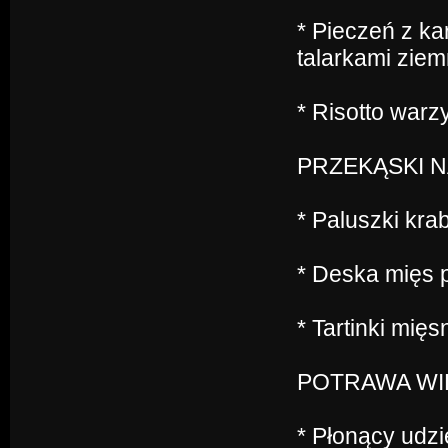
* Pieczeń z k
talarkami zie
* Risotto war
PRZEKĄSKI NA
* Paluszki kra
* Deska mięs 
* Tartinki mięs
POTRAWA WI
* Płonący udz