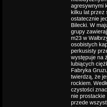
agresywnymi k
kilku lat przez
ostatecznie je
Bilecki. W maj
grupy zawieraj
m23 w Wałbrz
osobistych kap
perkusisty prz
występuje na ż
lubiących cięż
Fabryka Gruzu
twierdzą, że j
rockiem. Wedłu
czystości znac
nie prostackie
przede wszyst