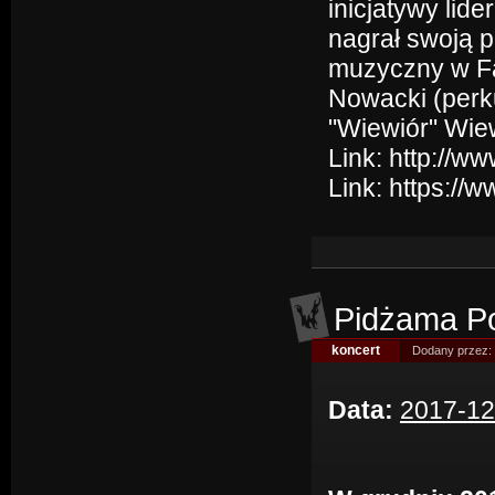
inicjatywy lid
nagrał swoją p
muzyczny w Fa
Nowacki (perku
"Wiewiór" Wiew
Link:
http://w
Link:
https://
Pidżama P
koncert
Dodany przez:
Data:
2017-12