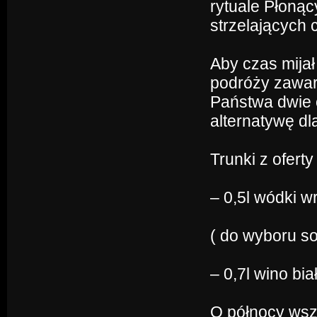
rytuale Płon
strzelających
Aby czas mijał
podróży zawart
Państwa dwie 
alternatywę d
Trunki z ofert
– 0,5l wódki w
( do wyboru so
– 0,7l wino bi
O północy wsz