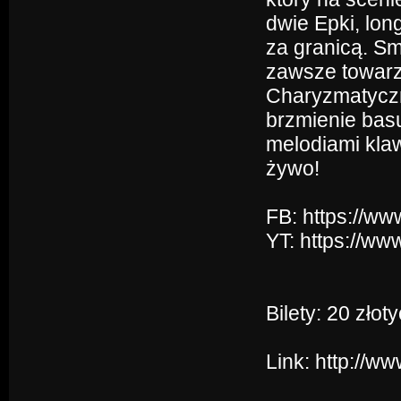
dwie Epki, lon
za granicą. Sm
zawsze towarz
Charyzmatyczny
brzmienie bas
melodiami klaw
żywo!
FB: https://w
YT: https://
Bilety: 20 zło
Link:
http://w