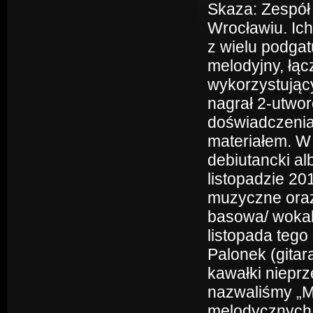
Skaza: Zespół
Wrocławiu. Ich
z wielu podga
melodyjny, łąc
wykorzystujący
nagrał 2-utwo
doświadczenia
materiałem. W 
debiutancki al
listopadzie 2
muzyczne oraz
basowa/ wokal)
listopada teg
Palonek (gitar
kawałki nieprz
nazwaliśmy „M
melodycznych o