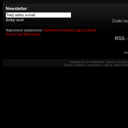
Newsletter
Znaki to
Najnowsze wydarzenie:
Norweski Kvelertak zagra autorski
koncert we Wrocławiu!
RSS -
Sta
Dziękujemy za odwiedziny. Zawsze aktualne 
Sklepy, festiwale, ogłoszenia, zdjęcia, bilety. R