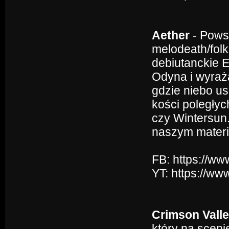
Aether
- Powst
melodeath/folk
debiutanckie E
Odyna i wyraż
gdzie niebo us
kości poległyc
czy Wintersun. 
naszym materi
FB: https://w
YT: https://
Crimson Vall
który na sceni