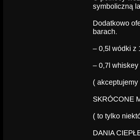
symboliczną 
Dodatkowo ofe
barach.
– 0,5l wódki z 
– 0,7l whiskey
( akceptujemy 
SKRÓCONE M
( to tylko nie
DANIA CIEPŁE