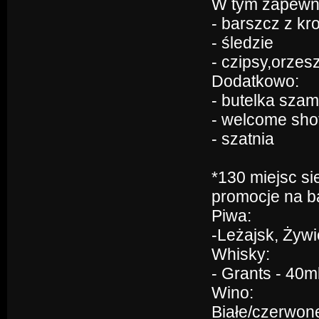
W tym zapewni
- barszcz z kr
- śledzie
- czipsy,orzesz
Dodatkowo:
- butelka sza
- welcome sho
- szatnia
*130 miejsc s
promocje na b
Piwa:
-Leżajsk, Żywie
Whisky:
- Grants - 40ml
Wino:
Białe/czerwone