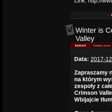
Link:
http://w
Winter is 
Valley
koncert
Dodany przez:
Data:
2017-12
Zapraszamy n
na którym wys
zespoły z cał
Crimson Valle
Wbijajcie tłu