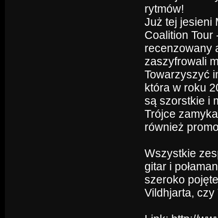
rytmów!
Już tej jesien
Coalition Tour
recenzowany a
zaszyfrowali m
Towarzyszyć im
która w roku 2
są szorstkie 
Trójce zamyka
również promo
Wszystkie zesp
gitar i połama
szeroko pojęt
Vildhjarta, czy 