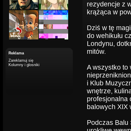
rezydencje z w
krążąca w pow
Dziś w tę mag
do wehikułu c
Londynu, dotkn
mitów.
Reklama
Zareklamuj się
Kolumny i glosniki
A wszystko to
nieprzeniknion
i Klub Muzyczn
wnętrze, kulin
profesjonalna 
balowych XIX 
Podczas Balu 
urokliwe wewnę