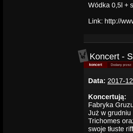
Wódka 0,5l + so
Link:
http://w
Koncert - 
koncert
Dodany przez:
Data:
2017-12
Koncertują:
Fabryka Gruzu
Już w grudniu
Trichomes ora
swoje tłuste ri