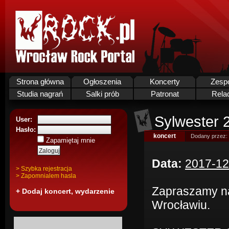
Strona główna
Ogłoszenia
Koncerty
Zesp
Studia nagrań
Salki prób
Patronat
Rela
Sylwester 
User:
Hasło:
koncert
Dodany przez:
Zapamiętaj mnie
Data:
2017-12
> Szybka rejestracja
> Zapomnialem hasla
Zapraszamy na
+ Dodaj koncert, wydarzenie
Wrocławiu.