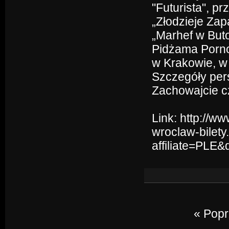
"Futurista", p
„Złodzieje Zap
„Marhef w Buto
Pidżama Porno
w Krakowie, w
Szczegóły per
Zachowajcie c
Link:
http://w
wroclaw-bilety
affiliate=PLE
« Popr