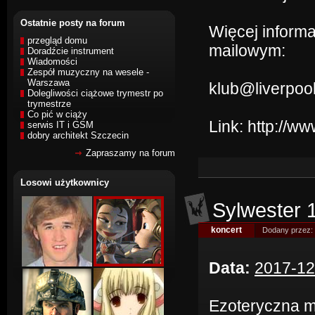
Ostatnie posty na forum
Więcej inform
przegląd domu
mailowym:
Doradźcie instrument
Wiadomości
Zespół muzyczny na wesele -
Warszawa
klub@liverpool
Dolegliwości ciążowe trymestr po
trymestrze
Co pić w ciąży
Link:
http://w
serwis IT i GSM
dobry architekt Szczecin
Zapraszamy na forum
Losowi użytkownicy
Sylwester 
koncert
Dodany przez:
Data:
2017-12
Ezoteryczna m