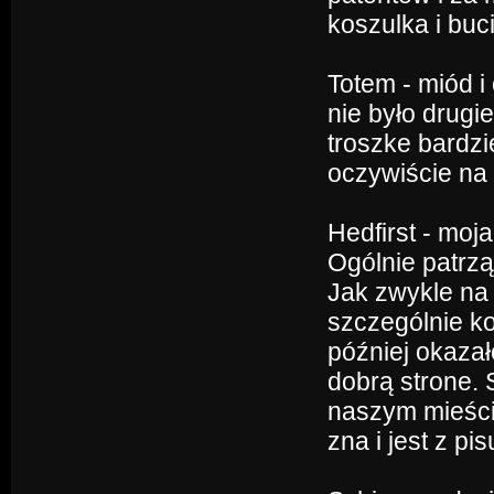
koszulka i buci
Totem - miód i 
nie było drugi
troszke bardzie
oczywiście na 
Hedfirst - moj
Ogólnie patrzą
Jak zwykle na 
szczególnie ko
później okaza
dobrą strone. 
naszym mieście
zna i jest z pisu