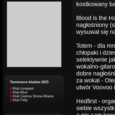
kostkowany bas
Blood is the H
nagłośniony (
wysuwał się n
Totem - dla mn
chłopaki i dzi
selektywnie ja
wokalno-gitaro
dobre nagłośnie
za wokal - Ote
Terminarze klubów 2015
utwór Voovoo 
Klub Liverpool
Klub Alive
Klub Ciemna Strona Miasta
Hedfirst - org
Klub Firlej
siebie wszystk