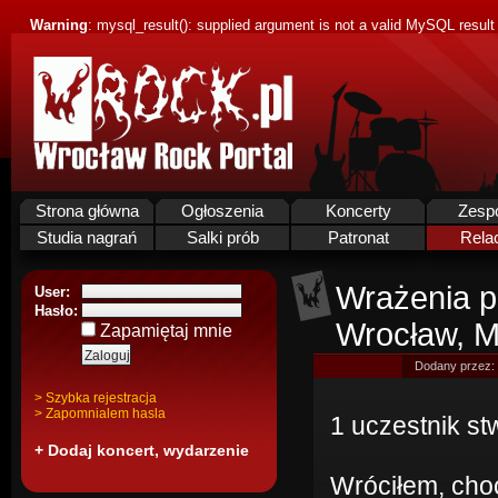
Warning
: mysql_result(): supplied argument is not a valid MySQL result
Strona główna
Ogłoszenia
Koncerty
Zesp
Studia nagrań
Salki prób
Patronat
Rela
Wrażenia p
User:
Hasło:
Wrocław, 
Zapamiętaj mnie
Dodany przez:
> Szybka rejestracja
> Zapomnialem hasla
1 uczestnik stw
+ Dodaj koncert, wydarzenie
Wróciłem, cho