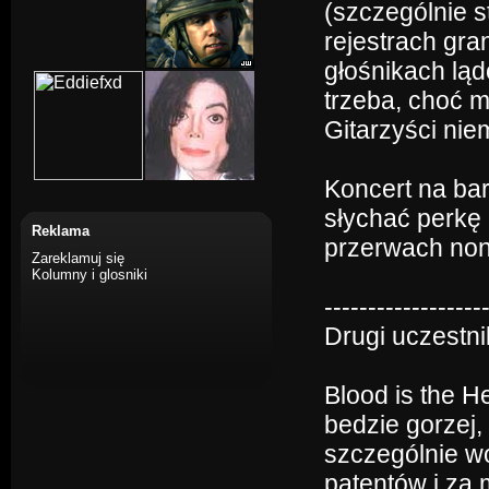
(szczególnie s
rejestrach gran
głośnikach ląd
trzeba, choć m
Gitarzyści nie
Koncert na ba
słychać perkę 
Reklama
przerwach non
Zareklamuj się
Kolumny i glosniki
------------------
Drugi uczestnik
Blood is the H
bedzie gorzej,
szczególnie wok
patentów i za 