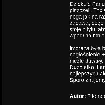
Dziekuje Panu 
piszczeli. Thx
noga jak na r
zabawa, pogo i
stoje z tyłu, a
wpadł na mnie
Impreza była b
nagłośnienie +
nieźle dawały.
Dużo alko. Lan
najlepszych ak
Sporo znajomy
Autor:
2 konc