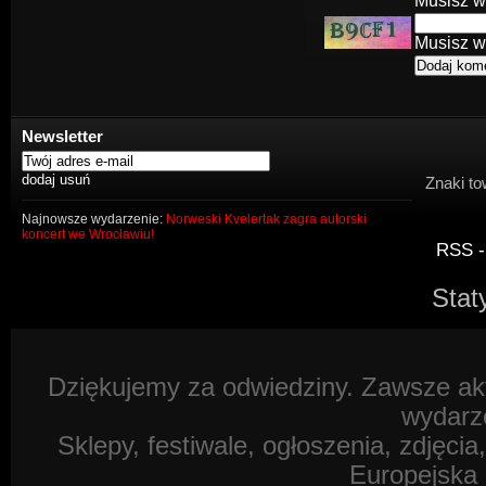
Musisz w
Musisz w
Newsletter
Znaki to
Najnowsze wydarzenie:
Norweski Kvelertak zagra autorski
koncert we Wrocławiu!
RSS -
Stat
Dziękujemy za odwiedziny. Zawsze akt
wydarz
Sklepy, festiwale, ogłoszenia, zdjęcia
Europejska 