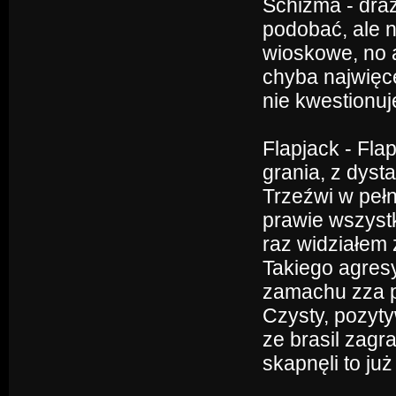
Schizma - draż
podobać, ale n
wioskowe, no a
chyba najwięce
nie kwestionuje
Flapjack - Flap
grania, z dyst
Trzeźwi w pełni
prawie wszystk
raz widziałem z
Takiego agresy
zamachu zza pl
Czysty, pozyt
ze brasil zagr
skapnęli to ju