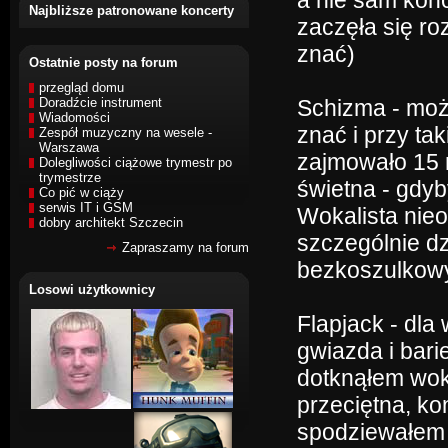
a nie sam konc
Najbliższe patronowane koncerty
zaczęła się ro
znać)
Ostatnie posty na forum
przegląd domu
Doradźcie instrument
Schizma - może
Wiadomości
znać i przy ta
Zespół muzyczny na wesele -
Warszawa
zajmowało 15 m
Dolegliwości ciążowe trymestr po
trymestrze
świetna - gdyb
Co pić w ciąży
serwis IT i GSM
Wokalista nieo
dobry architekt Szczecin
szczególnie d
Zapraszamy na forum
bezkoszulkow
Losowi użytkownicy
Flapjack - dla
gwiazda i barie
dotknąłem wok
przeciętna, ko
spodziewałem s