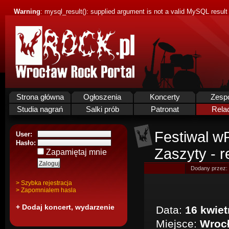
Warning
: mysql_result(): supplied argument is not a valid MySQL result
Strona główna
Ogłoszenia
Koncerty
Zesp
Studia nagrań
Salki prób
Patronat
Rela
Festiwal w
User:
Hasło:
Zaszyty - r
Zapamiętaj mnie
Dodany przez:
> Szybka rejestracja
> Zapomnialem hasla
+ Dodaj koncert, wydarzenie
Data:
16 kwiet
Miejsce:
Wrocł