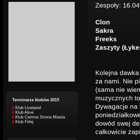
Zespoły: 16.0
Clon
Sakra
Freeks
Zaszyty (Łyke
Kolejna dawk
za nami. Nie p
(sama nie wie
muzycznych to 
Terminarze klubów 2015
Dywagacje na 
Klub Liverpool
Klub Alive
poniedziałkowe
Klub Ciemna Strona Miasta
Klub Firlej
dowód swej de
całkowicie zap