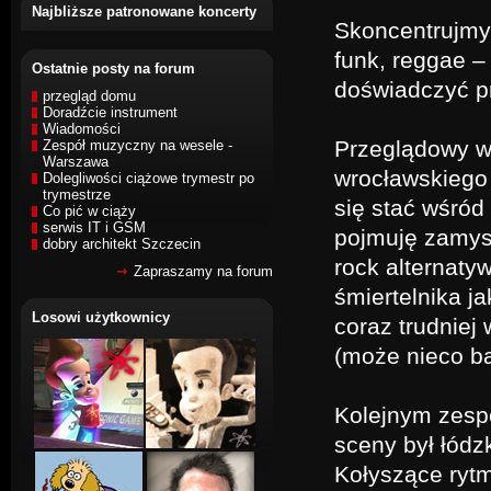
Najbliższe patronowane koncerty
Skoncentrujmy 
funk, reggae 
Ostatnie posty na forum
doświadczyć pr
przegląd domu
Doradźcie instrument
Wiadomości
Przeglądowy wy
Zespół muzyczny na wesele -
Warszawa
wrocławskiego 
Dolegliwości ciążowe trymestr po
trymestrze
się stać wśród
Co pić w ciąży
serwis IT i GSM
pojmuję zamys
dobry architekt Szczecin
rock alternaty
Zapraszamy na forum
śmiertelnika ja
Losowi użytkownicy
coraz trudniej
(może nieco b
Kolejnym zespo
sceny był łódz
Kołyszące rytm