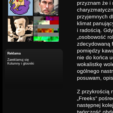
przyznam że i r
charyzmatyczn
przyjemnych d
klimat panując
i radością. Gd
„osobowość rok
zdecydowaną f
pomiędzy kawa
Reklama
nie do końca u
Zareklamuj się
wokalistkę wol
Kolumny i glosniki
ogólnego nastro
posuwam, opis
Z przykrością 
„Freeks” pośre
następnej kole
twórczość obd