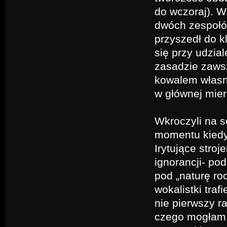
do wczoraj). W
dwóch zespołów
przyszedł do k
się przy udzia
zasadzie zawsz
kowalem własne
w głównej mier
Wkroczyli na s
momentu kiedy 
Irytujące stro
ignorancji- po
pod „naturę r
wokalistki tra
nie pierwszy r
czego mogłam 