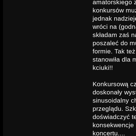
amatorskiego z
konkursów muz
jednak nadzieję
wróci na (godn
składam zaś na
poszaleć do mu
formie. Tak te
stanowiła dla
kciuki!!
Konkursową cz
doskonały wystę
sinusoidalny c
przeglądu. Szk
doświadczyć te
konsekwencje p
koncertu....