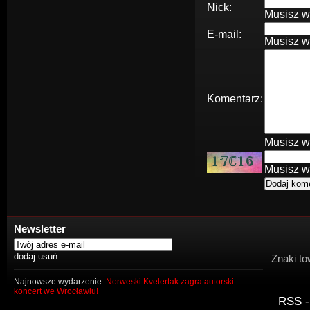
Nick:
Musisz w
E-mail:
Musisz w
Komentarz:
Musisz w
Musisz w
Newsletter
Znaki to
Najnowsze wydarzenie:
Norweski Kvelertak zagra autorski
koncert we Wrocławiu!
RSS -