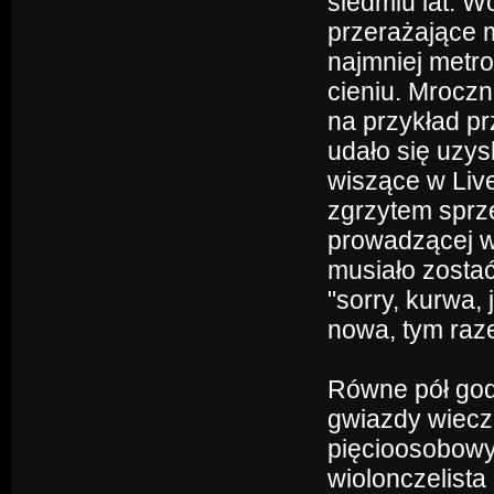
siedmiu lat. Wo
przerażające m
najmniej metro
cieniu. Mroczn
na przykład pr
udało się uzy
wiszące w Liv
zgrzytem sprzę
prowadzącej w
musiało zosta
"sorry, kurwa,
nowa, tym raz
Równe pół god
gwiazdy wieczo
pięcioosobowy
wiolonczelista 