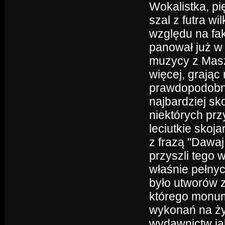
Wokalistka, p
szal z futra wi
względu na fak
panował już w 
muzycy z Maszą
więcej, grając
prawdopodobnie
najbardziej s
niektórych pr
leciutkie skoja
z frazą "Dawaj
przyszli tego 
właśnie pełnyc
było utworów z
którego monum
wykonań na żyw
wydawnictw jak