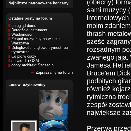
(obecny) forma
Najbliższe patronowane koncerty
sami muzycy (a
internetowych 
Ostatnie posty na forum
moim zdaniem 
przegląd domu
Doradźcie instrument
thrash metalow
Wiadomości
Zespół muzyczny na wesele -
sześć zagrany
Warszawa
Dolegliwości ciążowe trymestr po
rozsądnym pozi
trymestrze
zwanego jaja. 
Co pić w ciąży
serwis IT i GSM
Jamesa Hetfie
dobry architekt Szczecin
Bruce'em Dicki
Zapraszamy na forum
podbitych gita
Losowi użytkownicy
również kojarz
rytmiczna troc
zespół zostawi
największe za
Przerwa przed