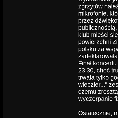
zgrzytów należ
mikrofonie, kt
przez dźwięko
publicznością,
klub mieści si
powierzchni Zi
polsku za wspa
zadeklarowała,
Finał koncertu
23:30, choć tr
trwała tylko go
wieczier..." z
czemu zresztą 
wyczerpanie f
Ostatecznie, m