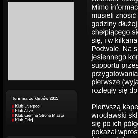
Mimo informacj
musieli znosić
godziny dłużej
chełpiącego si
się, i w kilka
Podwale. Na sz
jesiennego ko
supportu przes
przygotowania 
pierwsze (wyj
rozległy się do
Terminarze klubów 2015
Pierwszą kape
Klub Liverpool
Klub Alive
wrocławski skł
Klub Ciemna Strona Miasta
Klub Firlej
się po ich pół
pokazał wprost