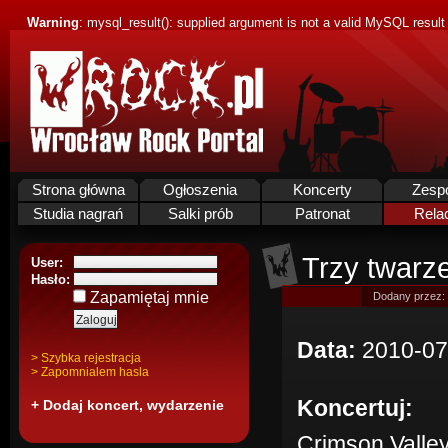
Warning
: mysql_result(): supplied argument is not a valid MySQL result
Strona główna
Ogłoszenia
Koncerty
Zesp
Studia nagrań
Salki prób
Patronat
Rela
Trzy twarz
User:
Hasło:
Zapamiętaj mnie
Dodany przez:
Data:
2010-07
> Szybka rejestracja
> Zapomnialem hasla
Koncertuj:
+ Dodaj koncert, wydarzenie
Crimson Valle