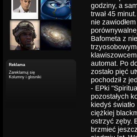
godziny, a sam
trwał 45 minut
nie zawiodłem 
porównywalnej 
Bafometa z ni
trzyosobowym -
klawiszowcem 
automat. Po d
Reklama
zostało pięć ut
Zareklamuj się
Kolumny i glosniki
pochodził z j
- EPki "Spiritu
pozostałych ko
kiedyś światło
ciężkiej blackm
ostrzyć zęby.
brzmieć jeszcz