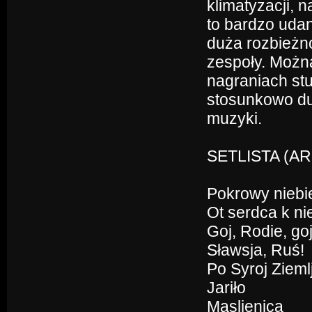
klimatyzacji, 
to bardzo uda
duża rozbieżn
zespoły. Można
nagraniach st
stosunkowo du
muzyki.
SETLISTA (AR
Pokrowy niebi
Ot serdca k ni
Goj, Rodie, goj
Sławsja, Ruś!
Po Syroj Zieml
Jariło
Maslienica