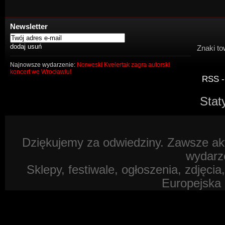
Newsletter
Znaki to
Najnowsze wydarzenie:
Norweski Kvelertak zagra autorski
koncert we Wrocławiu!
RSS -
Stat
Dziękujemy za odwiedziny. Zawsze akt
wydarz
Sklepy, festiwale, ogłoszenia, zdjęcia
Europejska 