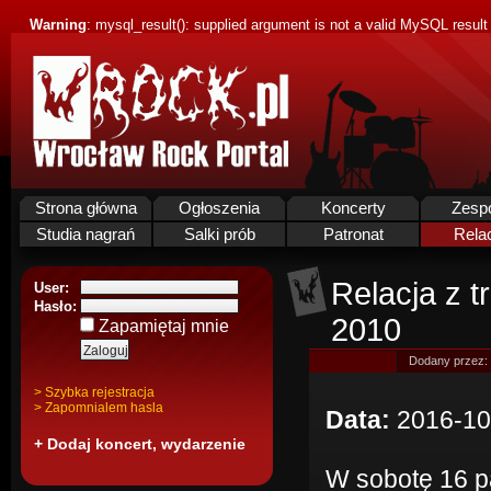
Warning
: mysql_result(): supplied argument is not a valid MySQL result
Strona główna
Ogłoszenia
Koncerty
Zesp
Studia nagrań
Salki prób
Patronat
Rela
Relacja z 
User:
Hasło:
2010
Zapamiętaj mnie
Dodany przez:
> Szybka rejestracja
> Zapomnialem hasla
Data:
2016-10
+ Dodaj koncert, wydarzenie
W sobotę 16 p