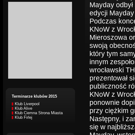
Mayday odbył s
edycji Mayday 
Podczas konce
KNoW z Wrocł
Mieroszowa or
swoją obecnoś
który tym sam
innym zespołom
wrocławski TH
prezentował si
publiczność ró
KNoW z Wrocła
Terminarze klubów 2015
ponownie dopis
Klub Liverpool
Klub Alive
przy ciężkim g
Klub Ciemna Strona Miasta
Następny, i za
Klub Firlej
się w najbliżs