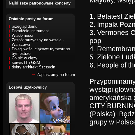
Mayday, wstęp:
Najbliższe patronowane koncerty
1. Betatest Zi
Ostatnie posty na forum
2. Impala Poz
przegląd domu
Doradźcie instrument
3. Vermones C
Wiadomości
pop
Zespół muzyczny na wesele -
Warszawa
4. Remembran
Dolegliwości ciążowe trymestr po
trymestrze
5. Zielone Lud
Co pić w ciąży
serwis IT i GSM
6. People of t
dobry architekt Szczecin
Zapraszamy na forum
Przypominamy, 
Losowi użytkownicy
wystąpi główn
amerykańska g
CITY BURNING
(Polska). Będz
grupy w Polsc