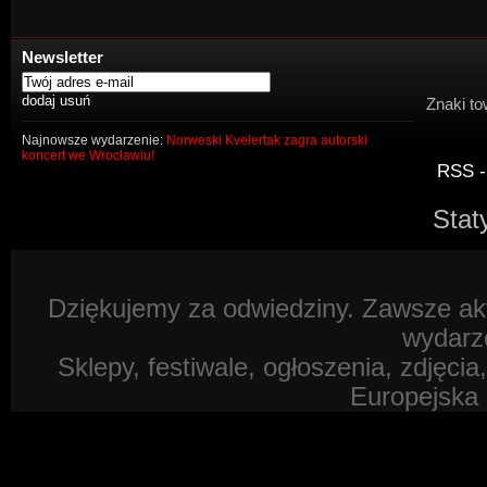
Newsletter
Znaki to
Najnowsze wydarzenie:
Norweski Kvelertak zagra autorski
koncert we Wrocławiu!
RSS -
Stat
Dziękujemy za odwiedziny. Zawsze akt
wydarz
Sklepy, festiwale, ogłoszenia, zdjęcia
Europejska 