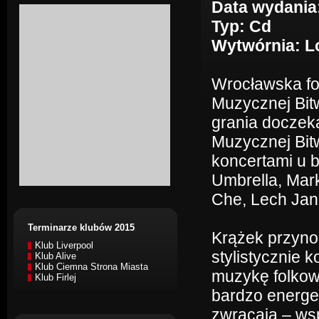
Data wydania
Typ: Cd
Wytwórnia: L
Wrocławska fo
Muzycznej Bit
grania doczek
Muzycznej Bit
koncertami u b
Umbrella, Mar
Che, Lech Jan
Terminarze klubów 2015
Krążek przyno
Klub Liverpool
stylistycznie 
Klub Alive
Klub Ciemna Strona Miasta
muzykę folkową
Klub Firlej
bardzo energe
zwracają – ws