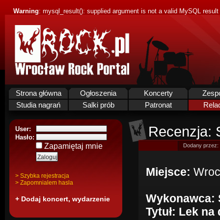
Warning
: mysql_result(): supplied argument is not a valid MySQL result
Strona główna
Ogłoszenia
Koncerty
Zesp
Studia nagrań
Salki prób
Patronat
Rela
Recenzja: 
User:
Hasło:
Zapamiętaj mnie
Dodany przez:
Miejsce:
Wroc
> Szybka rejestracja
> Zapomnialem hasla
Wykonawca: 
+ Dodaj koncert, wydarzenie
Tytuł: Lek na