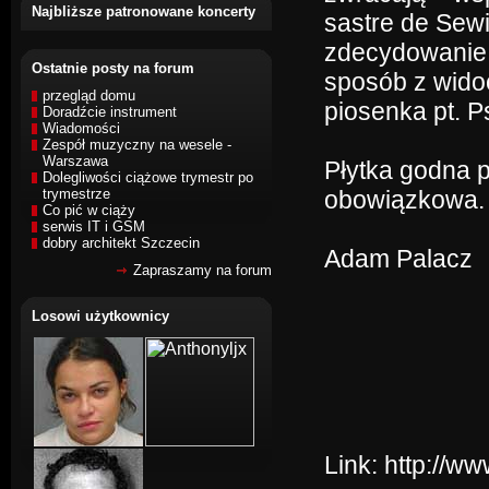
Najbliższe patronowane koncerty
sastre de Sewi
zdecydowanie 
Ostatnie posty na forum
sposób z wid
przegląd domu
piosenka pt. P
Doradźcie instrument
Wiadomości
Zespół muzyczny na wesele -
Warszawa
Płytka godna p
Dolegliwości ciążowe trymestr po
trymestrze
obowiązkowa.
Co pić w ciąży
serwis IT i GSM
dobry architekt Szczecin
Adam Palacz
Zapraszamy na forum
Losowi użytkownicy
Link:
http://w