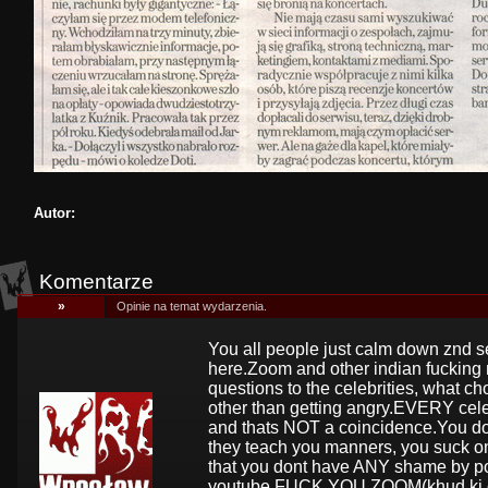
Autor:
Komentarze
»
Opinie na temat wydarzenia.
You all people just calm down znd 
here.Zoom and other indian fucking 
questions to the celebrities, what ch
other than getting angry.EVERY cel
and thats NOT a coincidence.You 
they teach you manners, you suck on
that you dont have ANY shame by po
youtube.FUCK YOU ZOOM(khud ki c