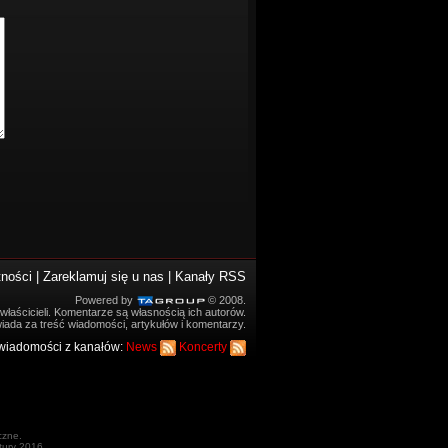
tności
|
Zareklamuj się u nas
|
Kanały RSS
Powered by
© 2008.
łaścicieli. Komentarze są własnością ich autorów.
iada za treść wiadomości, artykułów i komentarzy.
wiadomości z kanałów:
News
Koncerty
czne.
ltury 2016