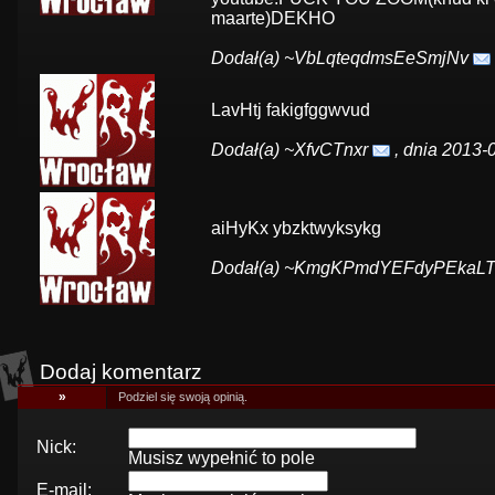
maarte)DEKHO
Dodał(a)
~VbLqteqdmsEeSmjNv
LavHtj fakigfggwvud
Dodał(a)
~XfvCTnxr
, dnia 2013-
aiHyKx ybzktwyksykg
Dodał(a)
~KmgKPmdYEFdyPEkaL
Dodaj komentarz
»
Podziel się swoją opinią.
Nick:
Musisz wypełnić to pole
E-mail: