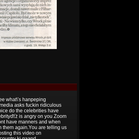
see what\'s hanpeping
media asks fuckin ridiculous
oice do the celebrities have
ebrityďťż is angry on you Zoom
dont have manners and when
 them again.You are telling us
sting this video on
ountry ki gaand