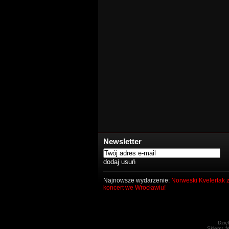
Newsletter
Najnowsze wydarzenie:
Norweski Kvelertak z
koncert we Wrocławiu!
Dzię
Sklepy, f