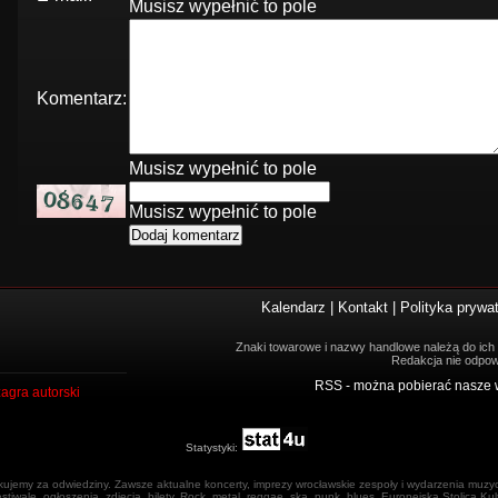
Musisz wypełnić to pole
Komentarz:
Musisz wypełnić to pole
Musisz wypełnić to pole
Kalendarz
|
Kontakt
|
Polityka prywa
Znaki towarowe i nazwy handlowe należą do ich w
Redakcja nie odpow
RSS - można pobierać nasze 
agra autorski
Statystyki:
kujemy za odwiedziny. Zawsze aktualne koncerty, imprezy wrocławskie zespoły i wydarzenia muzy
estiwale, ogłoszenia, zdjęcia, bilety. Rock, metal, reggae, ska, punk, blues. Europejska Stolica Ku