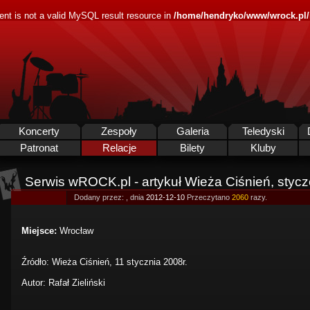
ent is not a valid MySQL result resource in
/home/hendryko/www/wrock.pl/i
Koncerty
Zespoły
Galeria
Teledyski
Patronat
Relacje
Bilety
Kluby
Serwis wROCK.pl - artykuł Wieża Ciśnień, styc
Dodany przez:
, dnia
2012-12-10
Przeczytano
2060
razy.
Miejsce:
Wrocław
Źródło: Wieża Ciśnień, 11 stycznia 2008r.
Autor: Rafał Zieliński