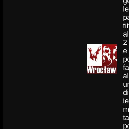
g
l
p
ti
a
2 
e
p
fa
a
u
d
i
m
t
p