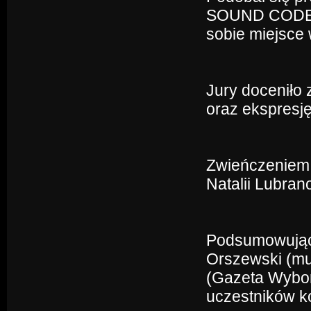
SOUND CODE z 
sobie miejsce 
Jury doceniło 
oraz ekspresję
Zwieńczeniem 
Natalii Lubran
Podsumowując f
Orszewski (muz
(Gazeta Wybor
uczestników k