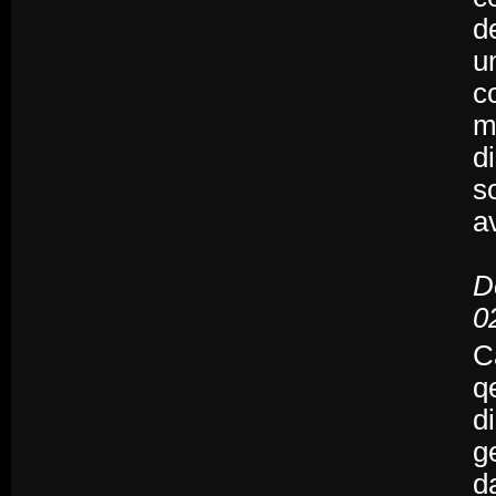
d
u
c
m
d
s
a
D
0
C
q
d
g
d