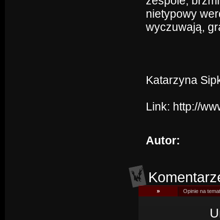
zespole, brzmi
nietypowy wer
wyczuwają, gra
Katarzyna Sip
Link:
http://ww
Autor:
Komentarz
»
Opinie na tema
U