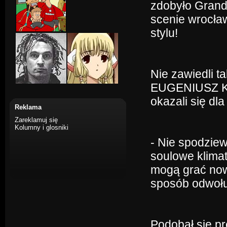
zdobyło Grand 
scenie wrocła
stylu!
Nie zawiedli t
EUGENIUSZ KO
okazali się dl
Reklama
Zareklamuj się
Kolumny i glosniki
- Nie spodziew
soulowe klima
mogą grać now
sposób odwołuj
Podobał się p