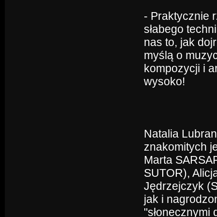
- Praktycznie 
słabego techni
nas to, jak do
myślą o muzyce
kompozycji i a
wysoko!
Natalia Lubran
znakomitych je
Marta SARSAP
SUTOR), Alic
Jędrzejczyk 
jak i nagrodz
"słonecznymi 