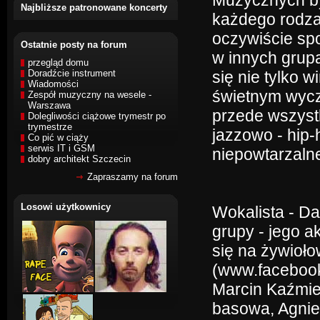
Muzycznych by
Najbliższe patronowane koncerty
każdego rodzaj
oczywiście sp
Ostatnie posty na forum
w innych grup
przegląd domu
Doradźcie instrument
się nie tylko 
Wiadomości
świetnym wycz
Zespół muzyczny na wesele -
Warszawa
przede wszystk
Dolegliwości ciążowe trymestr po
trymestrze
jazzowo - hip-
Co pić w ciąży
serwis IT i GSM
niepowtarzaln
dobry architekt Szczecin
Zapraszamy na forum
Losowi użytkownicy
Wokalista - D
grupy - jego a
się na żywioł
(www.faceboo
Marcin Kaźmier
basowa, Agnie