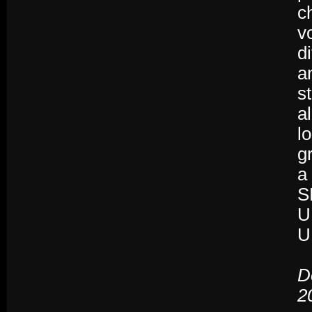
c
v
d
a
s
a
l
g
a
S
U
U
D
2