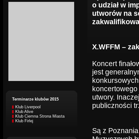
o udział w im
utworów na s
zakwalifikowa
X.WFFM – za
Koncert finał
jest generaln
konkursowych p
koncertowego 
utwory. Inacze
Terminarze klubów 2015
publiczności t
Klub Liverpool
Klub Alive
Klub Ciemna Strona Miasta
Klub Firlej
Są z Poznania