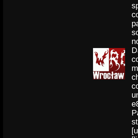
s
c
p
s
n
D
c
m
c
c
u
e
P
s
[