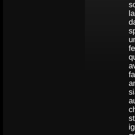
s
l
d
s
u
fe
q
a
f
a
s
a
c
s
i