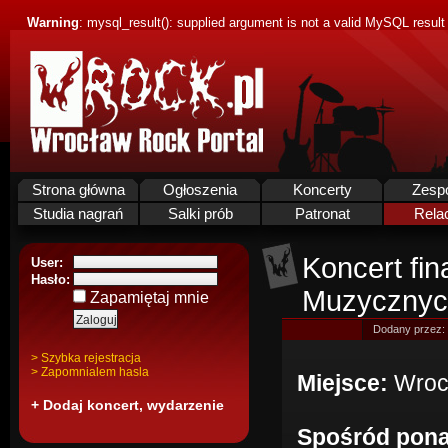
Warning
: mysql_result(): supplied argument is not a valid MySQL result
Strona główna
Ogłoszenia
Koncerty
Zesp
Studia nagrań
Salki prób
Patronat
Rela
Koncert fi
User:
Hasło:
Muzycznyc
Zapamiętaj mnie
Dodany przez:
> Szybka rejestracja
> Zapomnialem hasla
Miejsce:
Wroc
+ Dodaj koncert, wydarzenie
Spośród pona