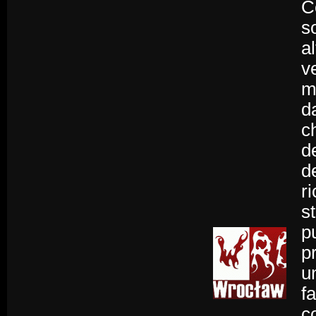
C
s
al
v
m
d
c
d
de
r
s
p
p
u
f
c