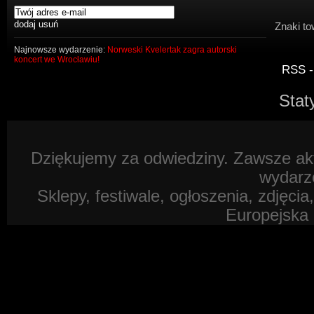
Znaki to
Najnowsze wydarzenie:
Norweski Kvelertak zagra autorski
koncert we Wrocławiu!
RSS -
Stat
Dziękujemy za odwiedziny. Zawsze akt
wydarz
Sklepy, festiwale, ogłoszenia, zdjęcia
Europejska 