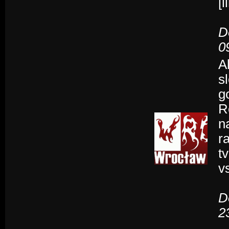
[
D
0
A
s
g
R
n
r
t
v
D
2