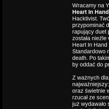
Wracamy na Yo
Heart In Hand
Hacktivist. Tw
przypominać d
rapujący duet 
została nieźle
Heart In Hand 
Standardowo mi
death. Po tak
by oddać do p
Z ważnych dla 
najważniejszy
oraz świetnie
rzucał ze sce
już wydawało s