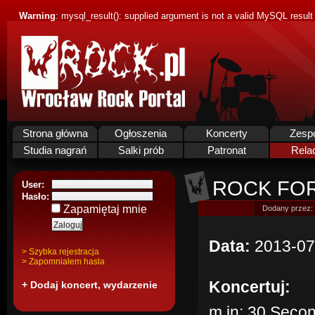
Warning
: mysql_result(): supplied argument is not a valid MySQL result
Strona główna
Ogłoszenia
Koncerty
Zesp
Studia nagrań
Salki prób
Patronat
Rela
ROCK FOR 
User:
Hasło:
Zapamiętaj mnie
Dodany przez:
Data:
2013-07
> Szybka rejestracja
> Zapomnialem hasla
Koncertuj:
+ Dodaj koncert, wydarzenie
m.in: 30 Secon