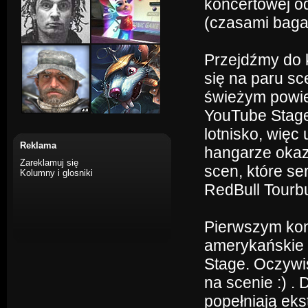
koncertowej o
(czasami baga
Przejdźmy do
się na paru s
świeżym powie
YouTube Stage
lotnisko, wię
Reklama
hangarze okaz
Zareklamuj się
scen, które s
Kolumny i glosniki
RedBull Tourbu
Pierwszym kon
amerykańskie 
Stage. Oczywi
na scenie :) 
popełniają ek