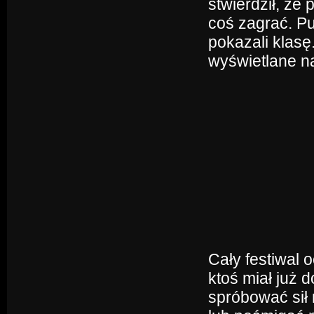
stwierdził, że
coś zagrać. Pu
pokazali klasę
wyświetlane n
Cały festiwal 
ktoś miał już 
spróbować sił