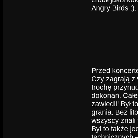
Angry Birds :).
Przed koncer
Czy zagrają z
trochę przynud
dokonań. Całe 
zawiedli! Był 
grania. Bez li
wszyscy znali 
Był to także j
technicznych 