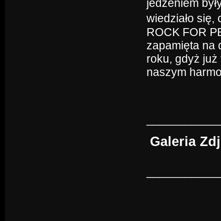
jedzeniem był
wiedziało się, 
ROCK FOR PE
zapamięta na 
roku, gdyż ju
naszym harmo
___________
Galeria Zd
___________