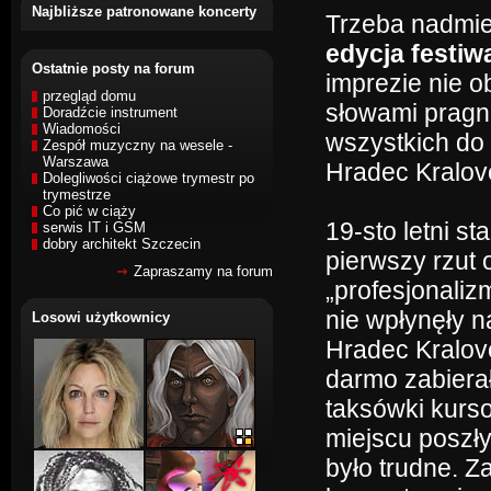
Najbliższe patronowane koncerty
Trzeba nadmieni
edycja festiw
Ostatnie posty na forum
imprezie nie o
przegląd domu
słowami pragn
Doradźcie instrument
Wiadomości
wszystkich do 
Zespół muzyczny na wesele -
Warszawa
Hradec Kralov
Dolegliwości ciążowe trymestr po
trymestrze
Co pić w ciąży
19-sto letni s
serwis IT i GSM
dobry architekt Szczecin
pierwszy rzut 
Zapraszamy na forum
„profesjonaliz
nie wpłynęły 
Losowi użytkownicy
Hradec Kralove
darmo zabierał
taksówki kurs
miejscu poszły
było trudne. Z