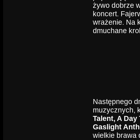
żywo dobrze w
koncert. Fajerw
wrażenie. Na k
dmuchane kroko
Następnego dni
muzycznych, k
Talent, A Day
Gaslight Ant
wielkie brawa 