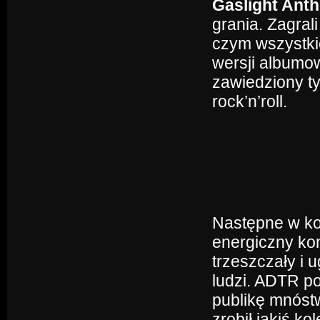
Gaslight Ant
grania. Zagra
czym wszystk
wersji albumow
zawiedziony t
rock’n’roll.
Następne w ko
energiczny ko
trzeszczały i 
ludzi. ADTR po
publikę mnóstw
zrobił jakiś k