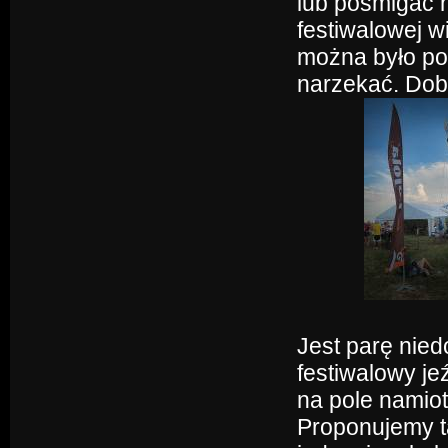
lub pośmigać n
festiwalowej w
można było po
narzekać. Dobr
Jest parę nied
festiwalowy je
na pole namio
Proponujemy t