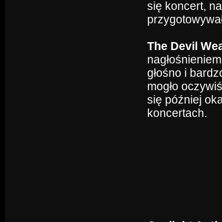
się koncert, n
przygotowywała
The Devil We
nagłośnieniem
głośno i bardz
mogło oczywiśc
się później ok
koncertach.