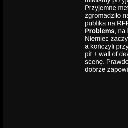
mieliśmy przy
Przyjemne met
zgromadziło na
publika na RFP
Problems
, na
Niemiec zaczyn
a kończyli pr
pit + wall of 
scenę. Prawdop
dobrze zapowia