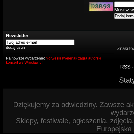
Musisz w
Newsletter
Znaki to
Najnowsze wydarzenie:
Norweski Kvelertak zagra autorski
koncert we Wrocławiu!
RSS -
Stat
Dziękujemy za odwiedziny. Zawsze akt
wydarz
Sklepy, festiwale, ogłoszenia, zdjęcia
Europejska 