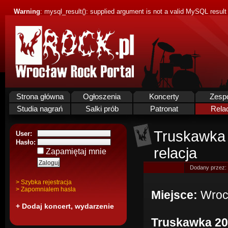
Warning
: mysql_result(): supplied argument is not a valid MySQL result
Strona główna
Ogłoszenia
Koncerty
Zesp
Studia nagrań
Salki prób
Patronat
Rela
Truskawka 
User:
Hasło:
relacja
Zapamiętaj mnie
Dodany przez:
> Szybka rejestracja
> Zapomnialem hasla
Miejsce:
Wroc
+ Dodaj koncert, wydarzenie
Truskawka 20