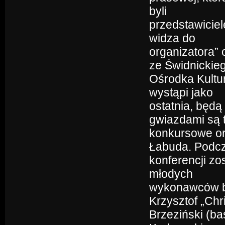
byli
przedstawicie
widza do
organizatora”
ze Świdnickie
Ośrodka Kultur
wystąpi jako
ostatnia, będą
gwiazdami są 
konkursowe or
Łabuda. Podc
konferencji zo
młodych
wykonawców bę
Krzysztof „Chr
Brzeziński (bas