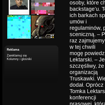
osoby, które 
backstage’u. T
ich barkach s
umów i
regulaminów, 
sceniczną. – 
raz zajmujemy 
w tej chwili
Reklama
mogę powiedzi
Zareklamuj się
Lektarski. – J
Kolumny i glosniki
szczęśliwy, że
organizacją
Truskawki. Wi
dodał. Oprócz
Tomka Lektarsk
konferencji
prasowej, któr