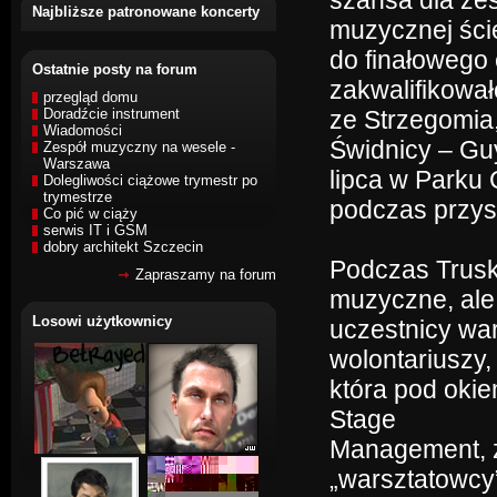
szansa dla ze
Najbliższe patronowane koncerty
muzycznej ście
do finałowego
Ostatnie posty na forum
zakwalifikował
przegląd domu
Doradźcie instrument
ze Strzegomia,
Wiadomości
Świdnicy – Guy
Zespół muzyczny na wesele -
Warszawa
lipca w Parku 
Dolegliwości ciążowe trymestr po
trymestrze
podczas przys
Co pić w ciąży
serwis IT i GSM
dobry architekt Szczecin
Podczas Truska
Zapraszamy na forum
muzyczne, ale
Losowi użytkownicy
uczestnicy war
wolontariuszy,
która pod okie
Stage
Management, z
„warsztatowcy