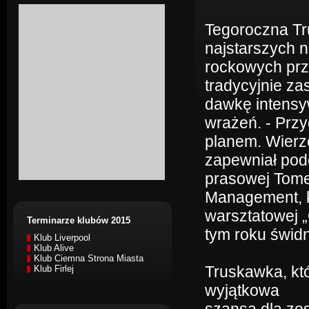
Tegoroczna Tr
najstarszych 
rockowych pr
tradycyjnie za
dawkę intens
wrażeń. - Przy
planem. Wierz
zapewniał podc
prasowej Tome
Management, k
warsztatowej „
Terminarze klubów 2015
tym roku świdn
Klub Liverpool
Klub Alive
Klub Ciemna Strona Miasta
Truskawka, któ
Klub Firlej
wyjątkowa