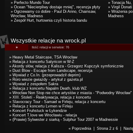
» Perfecto Mundo Tour
» Tonacja Nu, 
» Ocean "Niecierpliwy dostaje mniej", recenzja płyty
» Virgil Donat
» Ogrzewamy co dobre - Paul Di Anno, Chainsaw,
» Wrażenia po
Wrocław, Madness
Madness
» Zespół Hurt, hurtownia czyli historia bandu
Wszystkie relacje na wrock.pl
»
Ilość relacji w serwisie: 76
»
Heavy Metal Staircase, TSA Wrocław
»
Relacja z koncertu Satyricon w W-Z
»
Akordy słów, relacja z Kalisza - Grzegorz Kupczyk symfonicznie
»
Dust Blow - Escape from Landscape, recenzja
»
Wywiad z Co.In. (przeprowadził deprim)
»
Roro wiezie gwiazdy - artykuł z gazeta.pl
»
Wywiad z zespołem Sakra
»
Relacja z koncertu Napalm Death, klub WZ
»
Wrocław Non Stop nie chce artystów z miasta - "Podwodny Wrocław"
»
XIII. Století - Reaktywacja, relacja z koncertu
»
Slavocracy Tour - Samael w Firleju, relacja z koncertu
»
Relacja z koncertu Lvmen w Firleju
»
Koncert Fruhstuck w Łykendzie
»
Koncert T.love we Wrocławiu - relacja
»
(Prawie) Sylwester z siarką - Sulphur Tour 2007 w Madnessie
« Poprzednia
| Strona 2 z 6 |
Nast