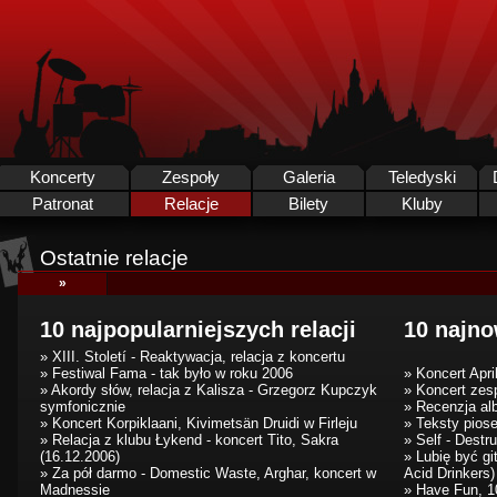
Koncerty
Zespoły
Galeria
Teledyski
Patronat
Relacje
Bilety
Kluby
Ostatnie relacje
»
10 najpopularniejszych relacji
10 najno
» XIII. Století - Reaktywacja, relacja z koncertu
» Festiwal Fama - tak było w roku 2006
» Koncert Apr
» Akordy słów, relacja z Kalisza - Grzegorz Kupczyk
» Koncert zes
symfonicznie
» Recenzja al
» Koncert Korpiklaani, Kivimetsän Druidi w Firleju
» Teksty piose
» Relacja z klubu Łykend - koncert Tito, Sakra
» Self - Destr
(16.12.2006)
» Lubię być g
» Za pół darmo - Domestic Waste, Arghar, koncert w
Acid Drinkers)
Madnessie
» Have Fun, 1