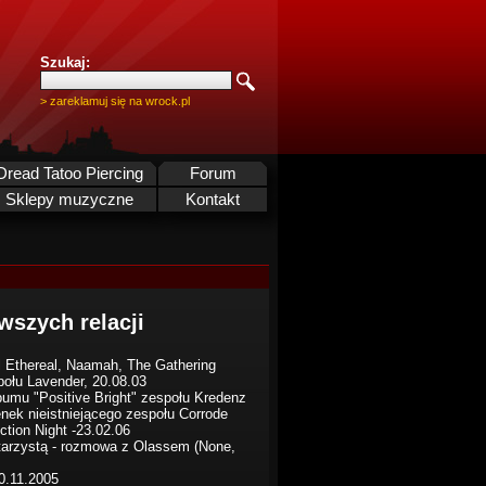
Szukaj:
> zareklamuj się na wrock.pl
Dread Tatoo Piercing
Forum
Sklepy muzyczne
Kontakt
wszych relacji
il Ethereal, Naamah, The Gathering
połu Lavender, 20.08.03
bumu "Positive Bright" zespołu Kredenz
nek nieistniejącego zespołu Corrode
uction Night -23.02.06
itarzystą - rozmowa z Olassem (None,
0.11.2005