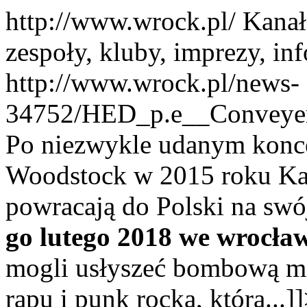
http://www.wrock.pl/
Kanał
zespoły, kluby, imprezy, in
http://www.wrock.pl/news-
34752/HED_p.e__Conveye
Po niezwykle udanym konce
Woodstock w 2015 roku Kal
powracają do Polski na sw
go lutego 2018 we wrocław
mogli usłyszeć bombową mi
rapu i punk rocka, która...]