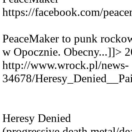
https://facebook.com/peac
PeaceMaker to punk rockow
w Opocznie. Obecny...]]>
2
http://www.wrock.pl/news-
34678/Heresy_Denied__Pai
Heresy Denied
(progressive death metal/de