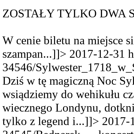
ZOSTAŁY TYLKO DWA ST
W cenie biletu na miejsce s
szampan...]]>
2017-12-31
h
34546/Sylwester_1718_w_S
Dziś w tę magiczną Noc Sy
wsiądziemy do wehikułu cza
wiecznego Londynu, dotknie
tylko z legend i...]]>
2017-