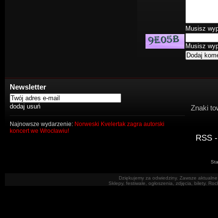
Musisz wype
Musisz wype
Newsletter
Znaki to
Najnowsze wydarzenie:
Norweski Kvelertak zagra autorski
koncert we Wrocławiu!
RSS -
Sta
Dziękujemy za odwiedziny. Zawsze aktualne 
Sklepy, festiwale, ogłoszenia, zdjęcia, bilety. R