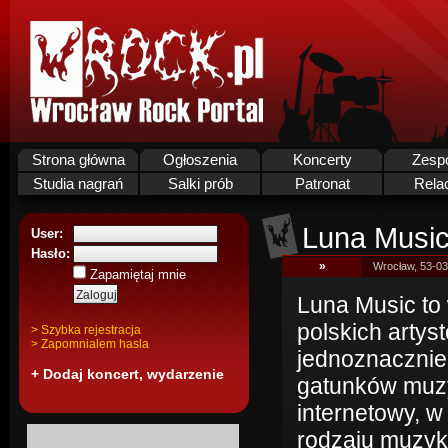
Strona główna
Ogłoszenia
Koncerty
Zesp
Studia nagrań
Salki prób
Patronat
Rela
Luna Musi
User:
Hasło:
»
Wrocław, 53-03
Zapamiętaj mnie
Luna Music to
polskich artys
> Szybka rejestracja
> Zapomnialem hasla
jednoznacznie,
+ Dodaj koncert, wydarzenie
gatunków muzy
internetowy, w
rodzaju muzyką