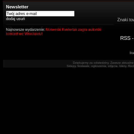
Newsletter
Znaki to
Najnowsze wydarzenie:
Norweski Kvelertak zagra autorski
koncert we Wrocławiu!
RSS -
Sta
Dziękujemy za odwiedziny. Zawsze aktualne 
Sklepy, festiwale, ogłoszenia, zdjęcia, bilety. R