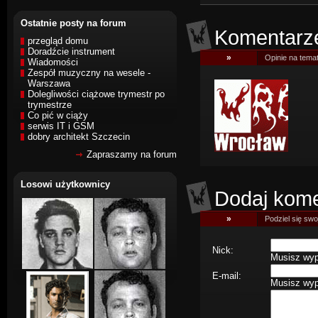
Ostatnie posty na forum
Komentarz
przegląd domu
Doradźcie instrument
»
Opinie na temat
Wiadomości
Zespół muzyczny na wesele -
Warszawa
Dolegliwości ciążowe trymestr po
trymestrze
Co pić w ciąży
serwis IT i GSM
dobry architekt Szczecin
Zapraszamy na forum
Losowi użytkownicy
Dodaj kome
»
Podziel się swoj
Nick:
Musisz wype
E-mail:
Musisz wype