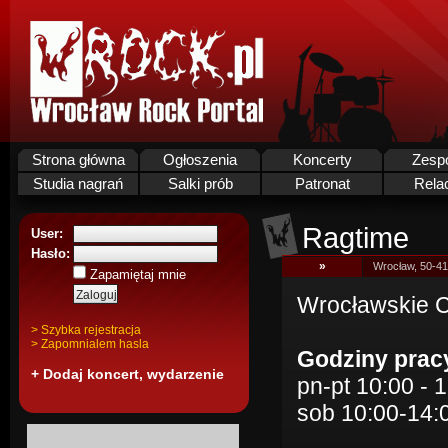
Strona główna
Ogłoszenia
Koncerty
Zesp
Studia nagrań
Salki prób
Patronat
Rela
Ragtime
User:
Hasło:
»
Wrocław, 50-41
Zapamiętaj mnie
Wrocławskie 
> Szybka rejestracja
> Zapomnialem hasla
Godziny prac
+ Dodaj koncert, wydarzenie
pn-pt 10:00 - 
sob 10:00-14: